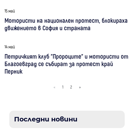
15 май
Мотористи на национален протест, блокираха
движението в София и страната
14 май
Петричкият клуб "Пророците" и мотористи от
Благоевград се събират за протест край
Перник
«
1
2
»
Последни новини