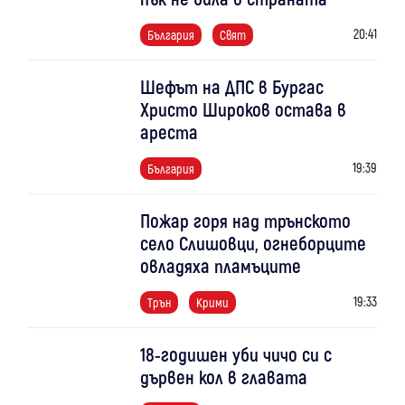
20:41
България
Свят
Шефът на ДПС в Бургас
Христо Широков остава в
ареста
19:39
България
Пожар горя над трънското
село Слишовци, огнеборците
овладяха пламъците
19:33
Трън
Крими
18-годишен уби чичо си с
дървен кол в главата