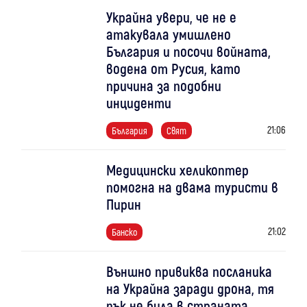
Украйна увери, че не е
атакувала умишлено
България и посочи войната,
водена от Русия, като
причина за подобни
инциденти
21:06
България
Свят
Медицински хеликоптер
помогна на двама туристи в
Пирин
21:02
Банско
Външно привиква посланика
на Украйна заради дрона, тя
пък не била в страната