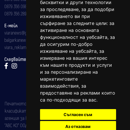
бисквитки и други технологии
0879 356 098
за проследяване, за да подобри
0879 356 289
изживяването ви при
сърфиране за следните цели:
за
Е-мейл
активиране на основната
viaranews@gmail.com
функционалност на уебсайта
,
за
balgarkanews@gmail.com
да осигурим по-добро
viara_reklama@mail.bg
изживяване на уебсайта
,
за
измерване на вашия интерес
Следвайте ни:
към нашите продукти и услуги
и за персонализиране на
маркетинговите
взаимодействия
,
за
предоставяне на реклами които
са по-подходящи за вас
.
Печатното издание на вестника е регистрирано в националния
класификатор на печатните издания (Българска национална
Съгласен съм
агенция за ISSN) под номер: ISSN 1312-4722.
"АВС КО" ООД е притежател на марката: Вяра информационен
Аз отказвам