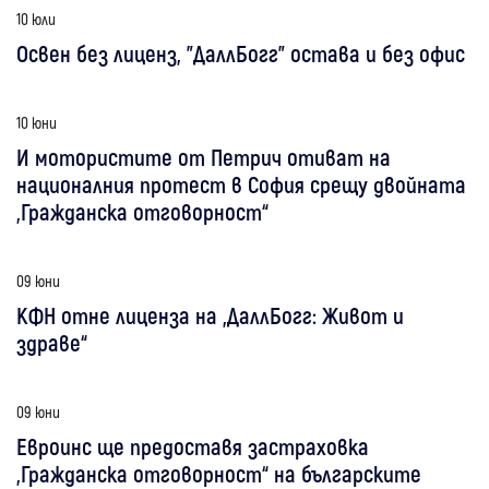
10 юли
Освен без лиценз, "ДаллБогг" остава и без офис
10 юни
И мотористите от Петрич отиват на
националния протест в София срещу двойната
„Гражданска отговорност“
09 юни
КФН отне лиценза на „ДаллБогг: Живот и
здраве“
09 юни
Евроинс ще предоставя застраховка
„Гражданска отговорност“ на българските