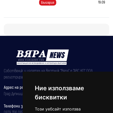
19:09
България
Собственик и издател на вестник "Вяра" е "АВС КО" ООД,
регистрирана на 08.05.2002 година.
Адрес на редакцията
Ние използваме
Град Дупница, ул.''Христо Ботев" 43
бисквитки
Телефони за реклама и абонаменти
Този уебсайт използва
0879 356 082