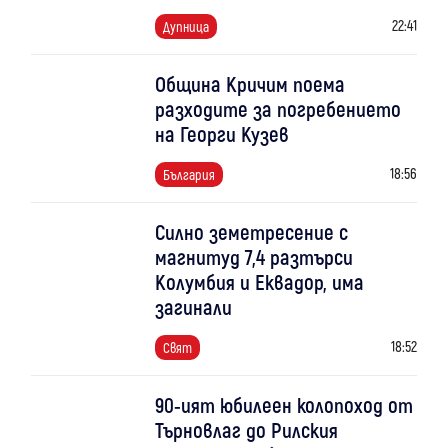
22:41
Дупница
Община Кричим поема
разходите за погребението
на Георги Кузев
18:56
България
Силно земетресение с
магнитуд 7,4 разтърси
Колумбия и Еквадор, има
загинали
18:52
Свят
90-ият юбилеен колопоход от
Търновлаг до Рилския