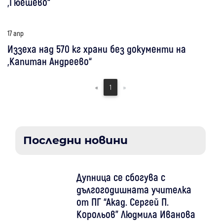
„Гюешево“
17 апр
Иззеха над 570 кг храни без документи на
„Капитан Андреево“
«
1
»
Последни новини
Дупница се сбогува с
дългогодишната учителка
от ПГ “Акад. Сергей П.
Корольов" Людмила Иванова