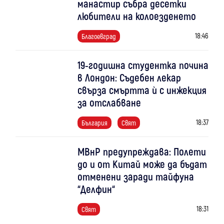
манастир събра десетки
любители на колоезденето
18:46
Благоевград
19-годишна студентка почина
в Лондон: Съдебен лекар
свърза смъртта ѝ с инжекция
за отслабване
18:37
България
Свят
МВнР предупреждава: Полети
до и от Китай може да бъдат
отменени заради тайфуна
“Делфин“
18:31
Свят