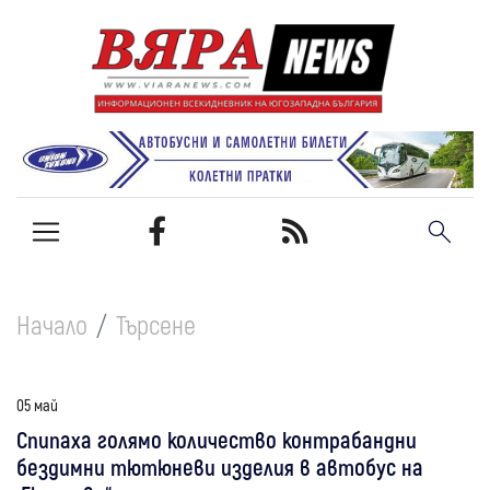
Начало
Търсене
05 май
Спипаха голямо количество контрабандни
бездимни тютюневи изделия в автобус на