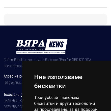
Собственик и издател на вестник "Вяра" е "АВС КО" ООД,
регистрирана на 08.05.2002 година.
Адрес на редакцията
Ние използваме
Град Дупница, ул.''Христо Ботев" 43
бисквитки
Телефони за реклама и абонаменти
Този уебсайт използва
0879 356 082
бисквитки и други технологии
0879 356 098
за проследяване, за да подобри