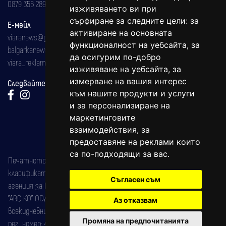
0879 356 289
изживяването ви при
сърфиране за следните цели:
за
Е-мейл
активиране на основната
viaranews@gmail.com
функционалност на уебсайта
,
за
balgarkanews@gmail.com
да осигурим по-добро
viara_reklama@mail.bg
изживяване на уебсайта
,
за
измерване на вашия интерес
Следвайте ни:
към нашите продукти и услуги
и за персонализиране на
маркетинговите
взаимодействия
,
за
предоставяне на реклами които
са по-подходящи за вас
.
Печатното издание на вестника е регистрирано в националния
класификатор на печатните издания (Българска национална
Съгласен съм
агенция за ISSN) под номер: ISSN 1312-4722.
"АВС КО" ООД е притежател на марката: Вяра информационен
Аз отказвам
всекидневник на югозападна България, със свидетелство за марка
Промяна на предпочитанията
рег. номер: 47857/11.05.2004 година.