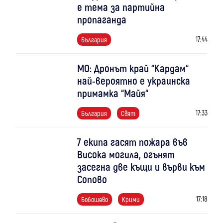
е тема за партийна
пропаганда
17:44
България
МО: Дронът край “Кардам“
най-вероятно е украинска
примамка “Майя“
17:33
България
Свят
7 екипа гасят пожара във
Висока могила, огънят
засегна две къщи и върви към
Сопово
17:18
Бобошево
Крими