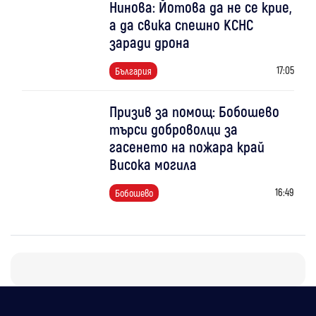
Нинова: Йотова да не се крие,
а да свика спешно КСНС
заради дрона
17:05
България
Призив за помощ: Бобошево
търси доброволци за
гасенето на пожара край
Висока могила
16:49
Бобошево