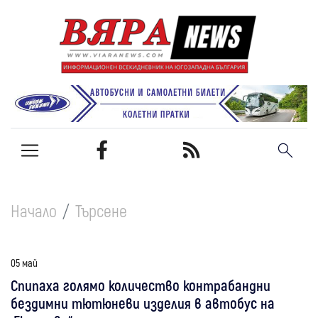
Начало
Търсене
05 май
Спипаха голямо количество контрабандни
бездимни тютюневи изделия в автобус на