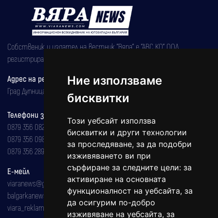
Собственик и издател на вестник "Вяра" е "АВС КО" ООД,
регистрирана на 08.05.2002 година.
Адрес на редакцията
Ние използваме
Град Дупница, ул.''Христо Ботев" 43
бисквитки
Телефони за реклама и абонаменти
Този уебсайт използва
0879 356 082
бисквитки и други технологии
0879 356 098
за проследяване, за да подобри
0879 356 289
изживяването ви при
сърфиране за следните цели:
за
Е-мейл
активиране на основната
viaranews@gmail.com
функционалност на уебсайта
,
за
balgarkanews@gmail.com
да осигурим по-добро
viara_reklama@mail.bg
изживяване на уебсайта
,
за