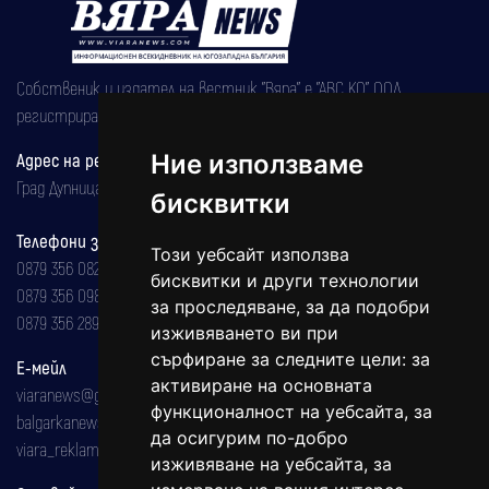
Собственик и издател на вестник "Вяра" е "АВС КО" ООД,
регистрирана на 08.05.2002 година.
Адрес на редакцията
Ние използваме
Град Дупница, ул.''Христо Ботев" 43
бисквитки
Телефони за реклама и абонаменти
Този уебсайт използва
0879 356 082
бисквитки и други технологии
0879 356 098
за проследяване, за да подобри
0879 356 289
изживяването ви при
сърфиране за следните цели:
за
Е-мейл
активиране на основната
viaranews@gmail.com
функционалност на уебсайта
,
за
balgarkanews@gmail.com
да осигурим по-добро
viara_reklama@mail.bg
изживяване на уебсайта
,
за