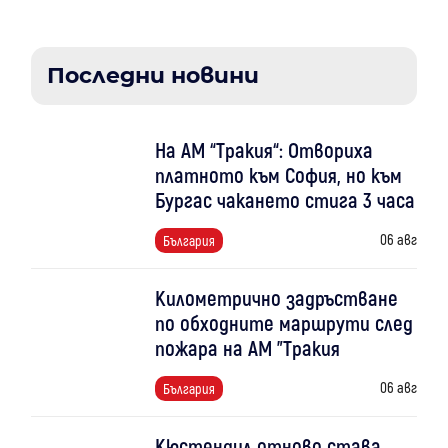
Последни новини
На АМ “Тракия“: Отвориха
платното към София, но към
Бургас чакането стига 3 часа
06 авг
България
Километрично задръстване
по обходните маршрути след
пожара на АМ "Тракия
06 авг
България
Кюстендил отново става