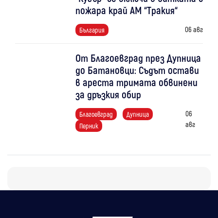
пожара край АМ “Тракия“
06 авг
България
От Благоевград през Дупница
до Батановци: Съдът остави
в ареста тримата обвинени
за дръзкия обир
06
Благоевград
Дупница
авг
Перник