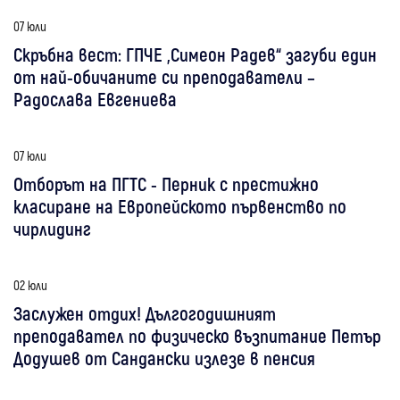
07 юли
Скръбна вест: ГПЧЕ „Симеон Радев“ загуби един
от най-обичаните си преподаватели –
Радослава Евгениева
07 юли
Отборът на ПГТС - Перник с престижно
класиране на Европейското първенство по
чирлидинг
02 юли
Заслужен отдих! Дългогодишният
преподавател по физическо възпитание Петър
Додушев от Сандански излезе в пенсия