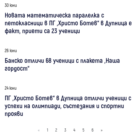
30 юни
Новата математическа паралелка с
петокласници в ПГ „Христо Ботев“ в Дупница е
факт, приети са 23 ученици
26 юни
Банско отличи 68 ученици с плакета „Наша
гордост“
24 юни
ПГ „Христо Ботев“ в Дупница отличи ученици с
успехи на олимпиади, състезания и спортни
прояви
«
1
2
3
4
5
6
»