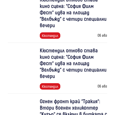
кино сцена: “София Филм
Фест“ идва на площад
“Велбъжд“ с четири специални
вечери
06 авг
Кюстендил
Кюстендил отново става
кино сцена: “София Филм
Фест“ идва на площад
“Велбъжд“ с четири специални
вечери
06 авг
Кюстендил
Огнен фронт край “Тракия“:
Втори военен хеликоптер
“Кугър“ се включи в битката с