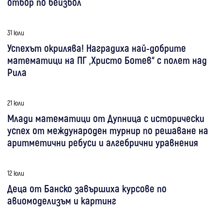
отбор по бейзбол
31 юли
Успехът окрилява! Наградиха най-добрите
математици на ПГ „Христо Ботев“ с полет над
Рила
21 юли
Млади математици от Дупница с исторически
успех от международен турнир по решаване на
аритметични ребуси и алгебрични уравнения
12 юли
Деца от Банско завършиха курсове по
авиомоделизъм и картинг