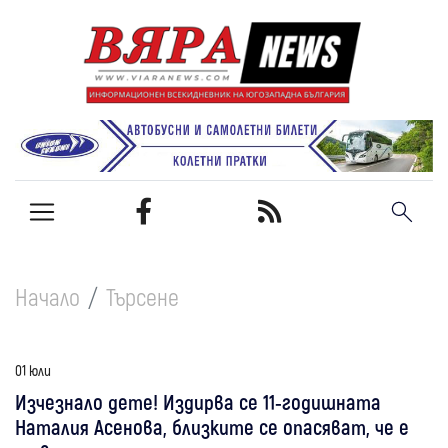
Начало
Търсене
01 юли
Изчезнало дете! Издирва се 11-годишната
Наталия Асенова, близките се опасяват, че е