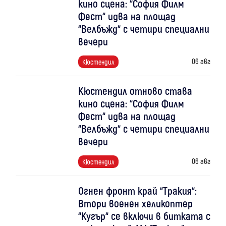
кино сцена: “София Филм
Фест“ идва на площад
“Велбъжд“ с четири специални
вечери
06 авг
Кюстендил
Кюстендил отново става
кино сцена: “София Филм
Фест“ идва на площад
“Велбъжд“ с четири специални
вечери
06 авг
Кюстендил
Огнен фронт край “Тракия“:
Втори военен хеликоптер
“Кугър“ се включи в битката с