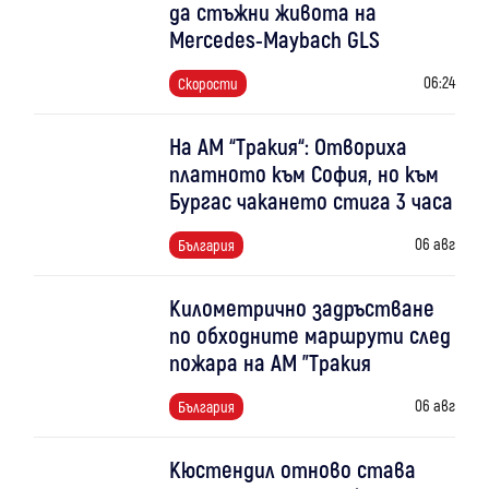
да стъжни живота на
Mercedes-Maybach GLS
06:24
Скорости
На АМ “Тракия“: Отвориха
платното към София, но към
Бургас чакането стига 3 часа
06 авг
България
Километрично задръстване
по обходните маршрути след
пожара на АМ "Тракия
06 авг
България
Кюстендил отново става