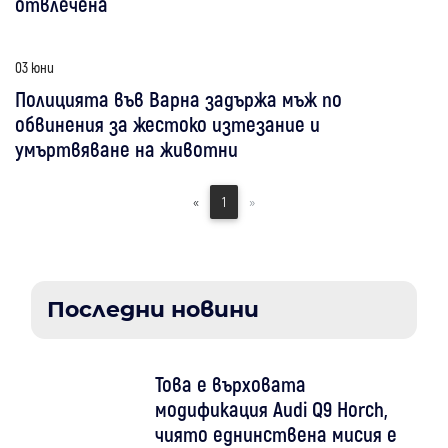
отвлечена
03 юни
Полицията във Варна задържа мъж по
обвинения за жестоко изтезание и
умъртвяване на животни
«
1
»
Последни новини
Това е върховата
модификация Audi Q9 Horch,
чиято еднинствена мисия е