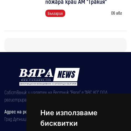
пожара край АМ “Тракия“
06 авг
България
Собственик и издател на вестник "Вяра" е "АВС КО" ООД,
регистрирана на 08.05.2002 година.
Адрес на редакцията
Ние използваме
Град Дупница, ул.''Христо Ботев" 43
бисквитки