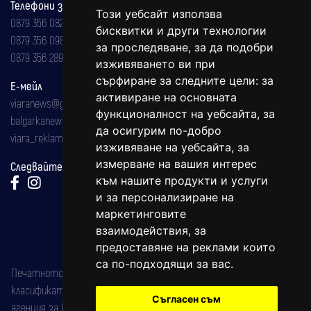
Телефони за реклама и абонаменти
Този уебсайт използва
0879 356 082
бисквитки и други технологии
0879 356 098
за проследяване, за да подобри
0879 356 289
изживяването ви при
сърфиране за следните цели:
за
Е-мейл
активиране на основната
viaranews@gmail.com
функционалност на уебсайта
,
за
balgarkanews@gmail.com
да осигурим по-добро
viara_reklama@mail.bg
изживяване на уебсайта
,
за
измерване на вашия интерес
Следвайте ни:
към нашите продукти и услуги
и за персонализиране на
маркетинговите
взаимодействия
,
за
предоставяне на реклами които
са по-подходящи за вас
.
Печатното издание на вестника е регистрирано в националния
класификатор на печатните издания (Българска национална
Съгласен съм
агенция за ISSN) под номер: ISSN 1312-4722.