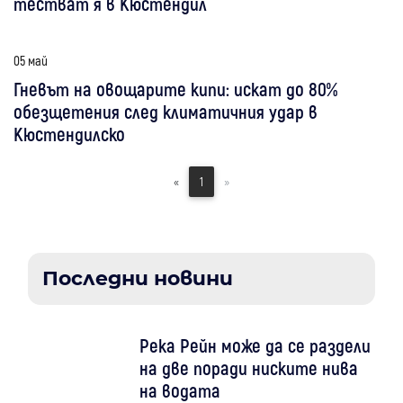
тестват я в Кюстендил
05 май
Гневът на овощарите кипи: искат до 80%
обезщетения след климатичния удар в
Кюстендилско
«
1
»
Последни новини
Река Рейн може да се раздели
на две поради ниските нива
на водата