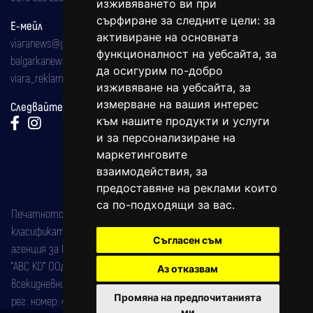
изживяването ви при
сърфиране за следните цели:
за
Е-мейл
активиране на основната
viaranews@gmail.com
функционалност на уебсайта
,
за
balgarkanews@gmail.com
да осигурим по-добро
viara_reklama@mail.bg
изживяване на уебсайта
,
за
измерване на вашия интерес
Следвайте ни:
към нашите продукти и услуги
и за персонализиране на
маркетинговите
взаимодействия
,
за
предоставяне на реклами които
са по-подходящи за вас
.
Печатното издание на вестника е регистрирано в националния
класификатор на печатните издания (Българска национална
Съгласен съм
агенция за ISSN) под номер: ISSN 1312-4722.
"АВС КО" ООД е притежател на марката: Вяра информационен
Аз отказвам
всекидневник на югозападна България, със свидетелство за марка
Промяна на предпочитанията
рег. номер: 47857/11.05.2004 година.
ми