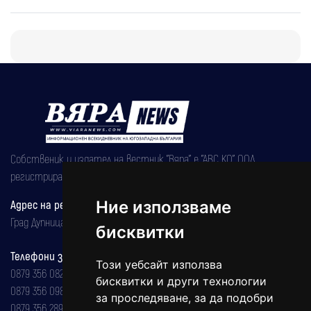
Собственик и издател на вестник "Вяра" е "АВС КО" ООД,
регистрирана на 08.05.2002 година.
Адрес на редакцията
Ние използваме
Град Дупница, ул.''Христо Ботев" 43
бисквитки
Телефони за реклама и абонаменти
Този уебсайт използва
0879 356 082
бисквитки и други технологии
0879 356 098
за проследяване, за да подобри
0879 356 289