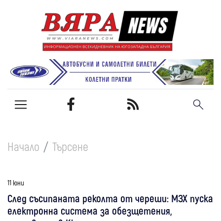
Начало
Търсене
11 юни
След съсипаната реколта от череши: МЗХ пуска
електронна система за обезщетения,