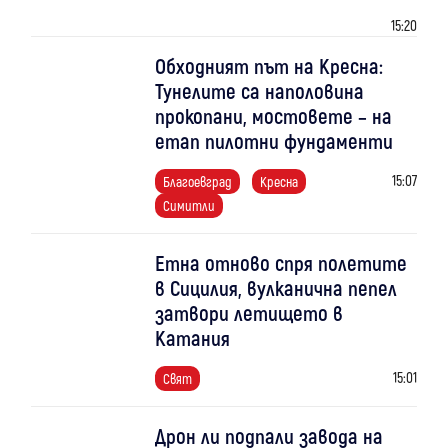
15:20
Обходният път на Кресна:
Тунелите са наполовина
прокопани, мостовете – на
етап пилотни фундаменти
15:07
Благоевград
Кресна
Симитли
Етна отново спря полетите
в Сицилия, вулканична пепел
затвори летището в
Катания
15:01
Свят
Дрон ли подпали завода на