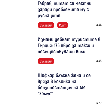
Гебрев, питат се местни
заради проблемите му с
руснаците
14:44
България
Свят
Измами дебнат туристите в
Гърция: 175 евро за такси и
несъществуващи вили
14:43
България
Шофьор блъсна жена и се
вряза в колонка на
бензиностанция на АМ
"Хемус"
14:37