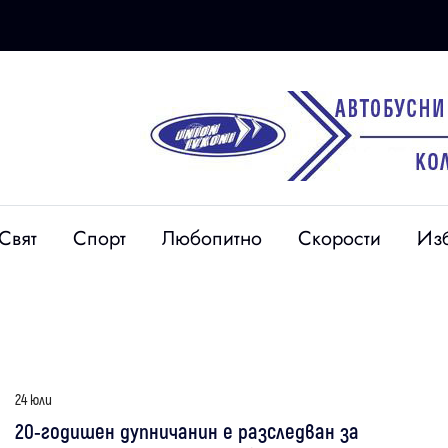
Свят
Спорт
Любопитно
Скорости
Из
24 юли
20-годишен дупничанин е разследван за