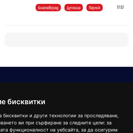
17:57
Благоевград
Дупница
Перник
Е-мейл
Следвайте ни:
viaranews@gmail.com
balgarkanews@gmail.com
ме бисквитки
viara_reklama@mail.bg
а бисквитки и други технологии за проследяване,
ването ви при сърфиране за следните цели:
за
ата функционалност на уебсайта
,
за да осигурим