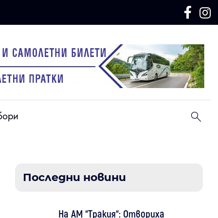
бори
Последни новини
На АМ “Тракия“: Отвориха