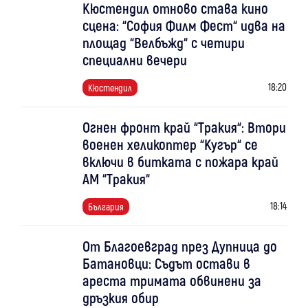
Кюстендил отново става кино
сцена: “София Филм Фест“ идва на
площад “Велбъжд“ с четири
специални вечери
18:20
Кюстендил
Огнен фронт край “Тракия“: Втори
военен хеликоптер “Кугър“ се
включи в битката с пожара край
АМ “Тракия“
18:14
България
От Благоевград през Дупница до
Батановци: Съдът остави в
ареста тримата обвинени за
дръзкия обир