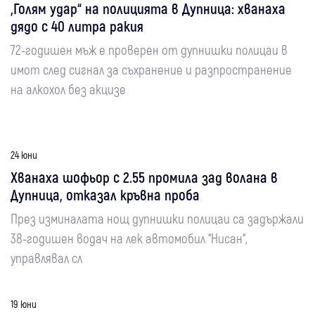
„Голям удар“ на полицията в Дупница: хванаха
дядо с 40 литра ракия
72-годишен мъж е проверен от дупнишки полицаи в
имот след сигнал за съхранение и разпространение
на алкохол без акцизе
24 юни
Хванаха шофьор с 2.55 промила зад волана в
Дупница, отказал кръвна проба
През изминалата нощ дупнишки полицаи са задържали
38-годишен водач на лек автомобил “Нисан“,
управлявал сл
19 юни