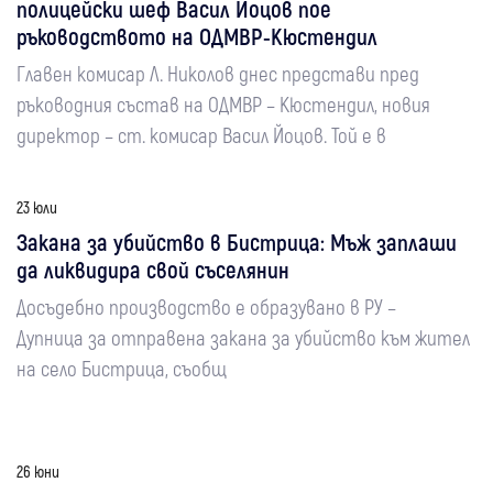
полицейски шеф Васил Йоцов пое
ръководството на ОДМВР-Кюстендил
Главен комисар Л. Николов днес представи пред
ръководния състав на ОДМВР – Кюстендил, новия
директор – ст. комисар Васил Йоцов. Той е в
23 юли
Закана за убийство в Бистрица: Мъж заплаши
да ликвидира свой съселянин
Досъдебно производство е образувано в РУ –
Дупница за отправена закана за убийство към жител
на село Бистрица, съобщ
26 юни