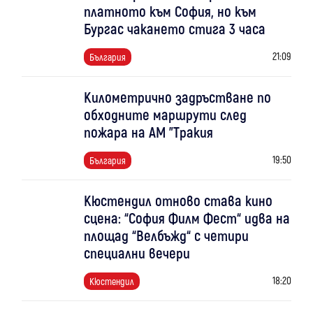
платното към София, но към
Бургас чакането стига 3 часа
21:09
България
Километрично задръстване по
обходните маршрути след
пожара на АМ "Тракия
19:50
България
Кюстендил отново става кино
сцена: “София Филм Фест“ идва на
площад “Велбъжд“ с четири
специални вечери
18:20
Кюстендил