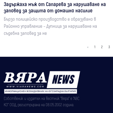
Задържаха мъж от Сапарева за нарушаване на
заповед за защита от домашно насилие
Бързо полицейско производство е образувано в
Районно управление – Дупница за нарушаване на
съдебна заповед за не
«
1
2
3
Собственик и издател на вестник "Вяра" е "АВС
КО" ООД, регистрирана на 08.05.2002 година.