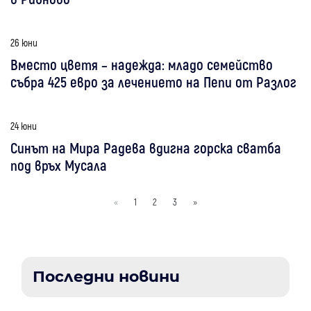
26 юни
Вместо цветя – надежда: младо семейство
събра 425 евро за лечението на Пепи от Разлог
24 юни
Синът на Мира Радева вдигна горска сватба
под връх Мусала
«
1
2
3
»
Последни новини