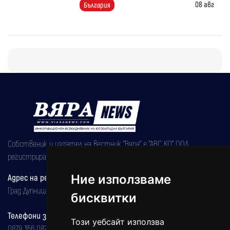
08 авг
България
Собственик и издател на вестник "Вяра" е "АВС КО" ООД,
регистрирана на 08.05.2002 година.
Адрес на редакцията
Ние използваме
Град Дупница, ул.''Христо Ботев" 43
бисквитки
Телефони за реклама и абонаменти
Този уебсайт използва
0879 356 082