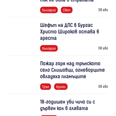
08 авг
България
Свят
Шефът на ДПС в Бургас
Христо Широков остава в
ареста
08 авг
България
Пожар горя над трънското
село Слишовци, огнеборците
овладяха пламъците
08 авг
Трън
Крими
18-годишен уби чичо си с
дървен кол в главата