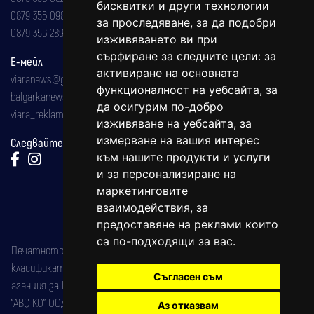
бисквитки и други технологии
0879 356 098
за проследяване, за да подобри
0879 356 289
изживяването ви при
сърфиране за следните цели:
за
Е-мейл
активиране на основната
viaranews@gmail.com
функционалност на уебсайта
,
за
balgarkanews@gmail.com
да осигурим по-добро
viara_reklama@mail.bg
изживяване на уебсайта
,
за
измерване на вашия интерес
Следвайте ни:
към нашите продукти и услуги
и за персонализиране на
маркетинговите
взаимодействия
,
за
предоставяне на реклами които
са по-подходящи за вас
.
Печатното издание на вестника е регистрирано в националния
класификатор на печатните издания (Българска национална
Съгласен съм
агенция за ISSN) под номер: ISSN 1312-4722.
"АВС КО" ООД е притежател на марката: Вяра информационен
Аз отказвам