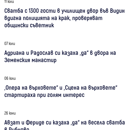
11 юли
Сватба с 1300 гости в училищен двор във Видин
вдигна полицията на крак, проверяват
общински съветник
07 юли
Адриана и Радослав си казаха „да“ в двора на
Земенския манастир
06 юли
„Опера на върховете“ и „Сцена на върховете“
стартираха при голям интерес
26 юни
Авзат и Фериде си казаха „да“ на весела сватба
в Рибново