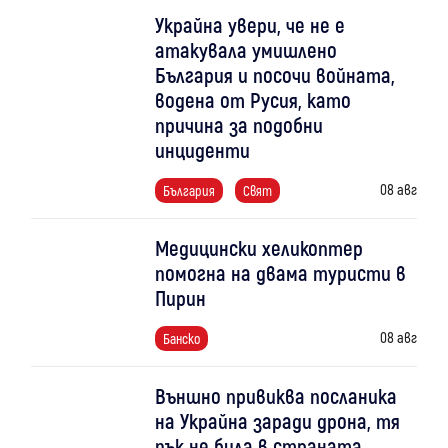
Украйна увери, че не е
атакувала умишлено
България и посочи войната,
водена от Русия, като
причина за подобни
инциденти
08 авг
България
Свят
Медицински хеликоптер
помогна на двама туристи в
Пирин
08 авг
Банско
Външно привиква посланика
на Украйна заради дрона, тя
пък не била в страната