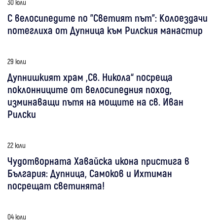
30 юли
С велосипедите по "Светият път": Колоездачи
потеглиха от Дупница към Рилския манастир
29 юли
Дупнишкият храм „Св. Никола“ посреща
поклонниците от велосипедния поход,
изминаващи пътя на мощите на св. Иван
Рилски
22 юли
Чудотворната Хавайска икона пристига в
България: Дупница, Самоков и Ихтиман
посрещат светинята!
04 юли