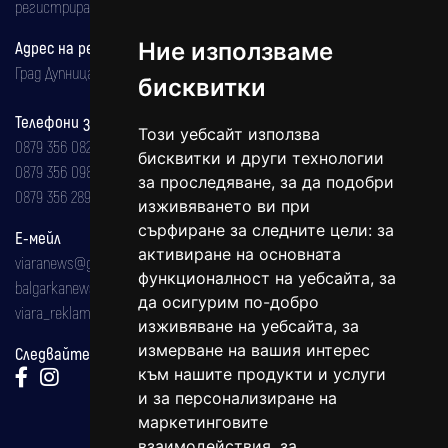
регистрирана на 08.05.2002 година.
Адрес на редакцията
Ние използваме
Град Дупница, ул.''Христо Ботев" 43
бисквитки
Телефони за реклама и абонаменти
Този уебсайт използва
0879 356 082
бисквитки и други технологии
0879 356 098
за проследяване, за да подобри
0879 356 289
изживяването ви при
сърфиране за следните цели:
за
Е-мейл
активиране на основната
viaranews@gmail.com
функционалност на уебсайта
,
за
balgarkanews@gmail.com
да осигурим по-добро
viara_reklama@mail.bg
изживяване на уебсайта
,
за
измерване на вашия интерес
Следвайте ни:
към нашите продукти и услуги
и за персонализиране на
маркетинговите
взаимодействия
,
за