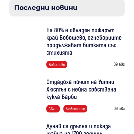
Последни новини
На 80% е овладян пожарът
край Бобошево, огнеборците
продължават битката със
стихията
09 авг
Бобошево
Отдадоха почит на Уитни
Хюстън с нейна собствена
кукла Барби
09 авг
Свят
Любопитно
Дунав се дръпна и показа
тайна на 1700 години: