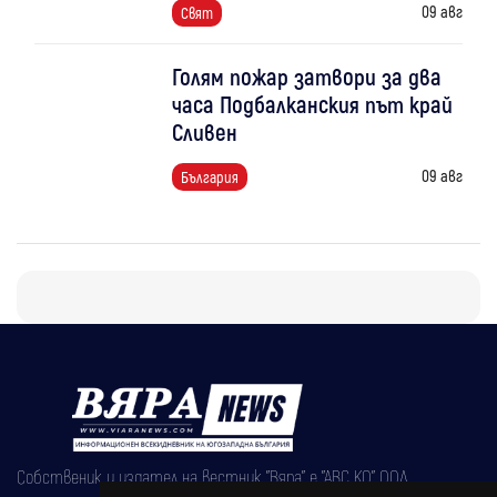
09 авг
Свят
Голям пожар затвори за два
часа Подбалканския път край
Сливен
09 авг
България
Собственик и издател на вестник "Вяра" е "АВС КО" ООД,