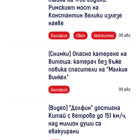
Римският мост на
Константин Велики излезе
наяве
09 авг
България
Свят
Любопитно
(Снимки) Опасно катерене на
Витоша: катерач без въже
повика спасители на "Малкия
Винкел"
09 авг
България
(Видео) "Долфин" достигна
Китай с ветрове до 151 км/ч,
над милион души са
евакуирани