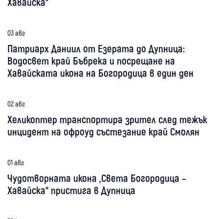
Хавайска“
03 авг
Патриарх Даниил от Езерата до Дупница:
Водосвет край Бъбрека и посрещане на
Хавайската икона на Богородица в един ден
02 авг
Хеликоптер транспортира зрител след тежък
инцидент на офроуд състезание край Смолян
01 авг
Чудотворната икона „Света Богородица –
Хавайска“ пристига в Дупница