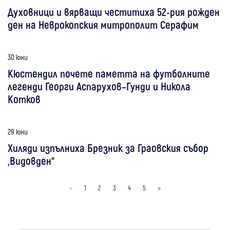
Духовници и вярващи честитиха 52-рия рожден
ден на Неврокопския митрополит Серафим
30 юни
Кюстендил почете паметта на футболните
легенди Георги Аспарухов–Гунди и Никола
Котков
29 юни
Хиляди изпълниха Брезник за Граовския събор
„Видовден“
«
1
2
3
4
5
»