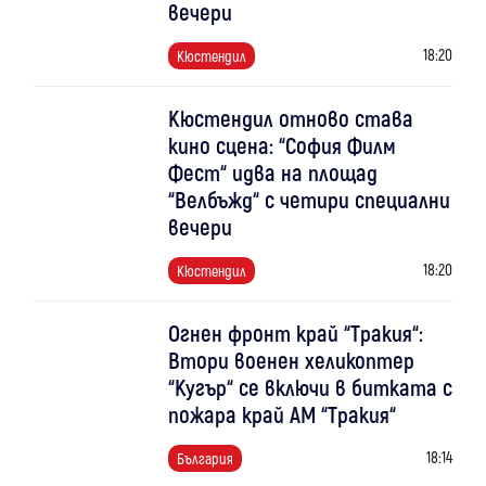
вечери
18:20
Кюстендил
Кюстендил отново става
кино сцена: “София Филм
Фест“ идва на площад
“Велбъжд“ с четири специални
вечери
18:20
Кюстендил
Огнен фронт край “Тракия“:
Втори военен хеликоптер
“Кугър“ се включи в битката с
пожара край АМ “Тракия“
18:14
България