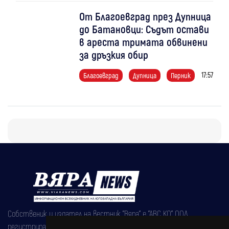
От Благоевград през Дупница
до Батановци: Съдът остави
в ареста тримата обвинени
за дръзкия обир
17:57
Благоевград
Дупница
Перник
Собственик и издател на вестник "Вяра" е "АВС КО" ООД,
регистрирана на 08.05.2002 година.