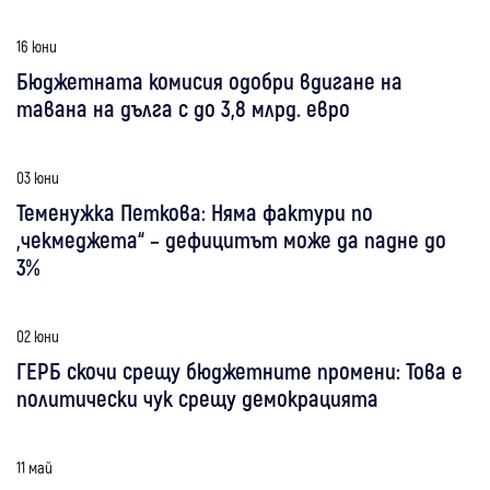
16 юни
Бюджетната комисия одобри вдигане на
тавана на дълга с до 3,8 млрд. евро
03 юни
Теменужка Петкова: Няма фактури по
„чекмеджета“ – дефицитът може да падне до
3%
02 юни
ГЕРБ скочи срещу бюджетните промени: Това е
политически чук срещу демокрацията
11 май