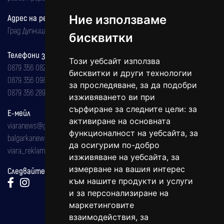
Адрес на редакцията
Ние използваме
Град Дупница, ул.''Христо Ботев" 43
бисквитки
Телефони за реклама и абонаменти
Този уебсайт използва
0879 356 082
бисквитки и други технологии
0879 356 098
за проследяване, за да подобри
0879 356 289
изживяването ви при
сърфиране за следните цели:
за
Е-мейл
активиране на основната
viaranews@gmail.com
функционалност на уебсайта
,
за
balgarkanews@gmail.com
да осигурим по-добро
viara_reklama@mail.bg
изживяване на уебсайта
,
за
измерване на вашия интерес
Следвайте ни:
към нашите продукти и услуги
и за персонализиране на
маркетинговите
взаимодействия
,
за