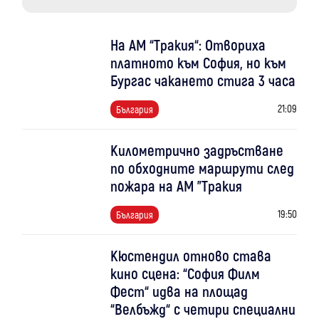
На АМ “Тракия“: Отвориха
платното към София, но към
Бургас чакането стига 3 часа
21:09
България
Километрично задръстване
по обходните маршрути след
пожара на АМ "Тракия
19:50
България
Кюстендил отново става
кино сцена: “София Филм
Фест“ идва на площад
“Велбъжд“ с четири специални