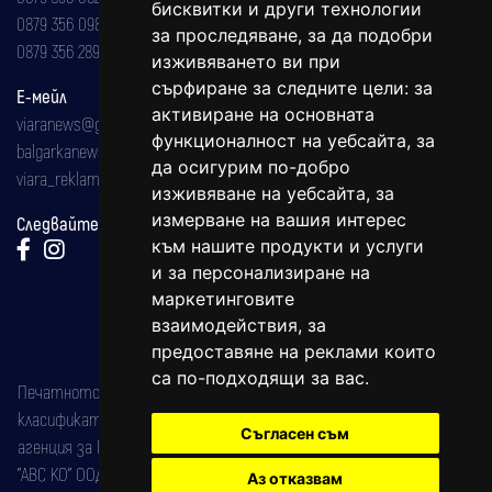
бисквитки и други технологии
0879 356 098
за проследяване, за да подобри
0879 356 289
изживяването ви при
сърфиране за следните цели:
за
Е-мейл
активиране на основната
viaranews@gmail.com
функционалност на уебсайта
,
за
balgarkanews@gmail.com
да осигурим по-добро
viara_reklama@mail.bg
изживяване на уебсайта
,
за
измерване на вашия интерес
Следвайте ни:
към нашите продукти и услуги
и за персонализиране на
маркетинговите
взаимодействия
,
за
предоставяне на реклами които
са по-подходящи за вас
.
Печатното издание на вестника е регистрирано в националния
класификатор на печатните издания (Българска национална
Съгласен съм
агенция за ISSN) под номер: ISSN 1312-4722.
"АВС КО" ООД е притежател на марката: Вяра информационен
Аз отказвам