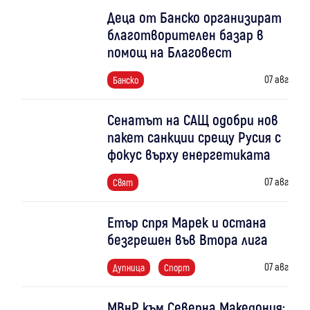
Деца от Банско организират
благотворителен базар в
помощ на Благовест
07 авг
Банско
Сенатът на САЩ одобри нов
пакет санкции срещу Русия с
фокус върху енергетиката
07 авг
Свят
Етър спря Марек и остана
безгрешен във Втора лига
07 авг
Дупница
Спорт
МВнР към Северна Македония: