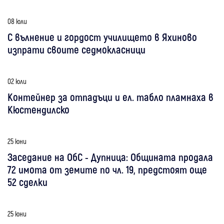
08 юли
С вълнение и гордост училището в Яхиново
изпрати своите седмокласници
02 юли
Контейнер за отпадъци и ел. табло пламнаха в
Кюстендилско
25 юни
Заседание на ОбС - Дупница: Общината продала
72 имота от земите по чл. 19, предстоят още
52 сделки
25 юни