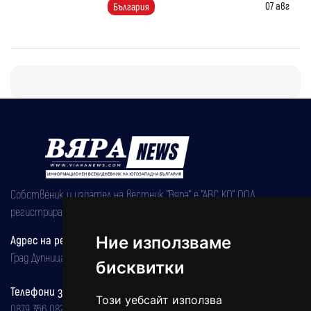
07 авг
България
Собственик и издател на вестник "Вяра" е "АВС КО" ООД,
регистрирана на 08.05.2002 година.
Адрес на редакцията
Ние използваме
Град Дупница, ул.''Христо Ботев" 43
бисквитки
Телефони за реклама и абонаменти
Този уебсайт използва
0879 356 082