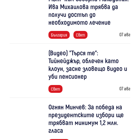
Ива Михаилова трябва да
получи достъп до
необходимото лечение
07 авг
България
Свят
(Видео) "Търся те":
Тийнейджър, облечен като
клоун, засне зловещо видео и
уби пенсионер
07 авг
Свят
Огнян Минчев: За победа на
президентските избори ще
трябват минимум 1,2 млн.
гласа