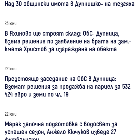
Над 30 общински имота в Дупнишко- на тезгяха
23 юни
В Яхиново ще строят склад: ОбС- Дупница,
взема решение по заявление на брата на зам.-
кмета Христов за изграждане на обекта
22 юни
Предстоящо заседание на ОбС в Дупница:
Вземат решения за продажба на парцел за 532
424 евро и земи по чл. 19
22 юни
Марек започна подготовка с водосвет за
успешен сезон, Анжело Кючуков изведе 27
футболисти