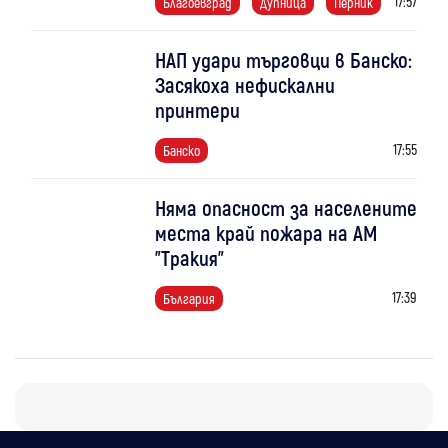
17:57
Благоевград
Дупница
Перник
НАП удари търговци в Банско:
Засякоха нефискални
принтери
17:55
Банско
Няма опасност за населените
места край пожара на АМ
"Тракия"
17:39
България