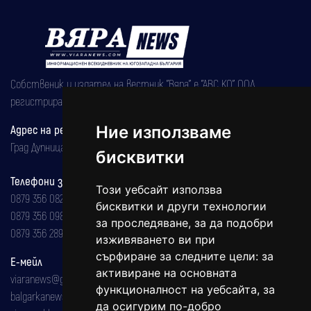
Собственик и издател на вестник "Вяра" е "АВС КО" ООД,
регистрирана на 08.05.2002 година.
Адрес на редакцията
Ние използваме
Град Дупница, ул.''Христо Ботев" 43
бисквитки
Телефони за реклама и абонаменти
Този уебсайт използва
0879 356 082
бисквитки и други технологии
0879 356 098
за проследяване, за да подобри
0879 356 289
изживяването ви при
сърфиране за следните цели:
за
Е-мейл
активиране на основната
viaranews@gmail.com
функционалност на уебсайта
,
за
balgarkanews@gmail.com
да осигурим по-добро