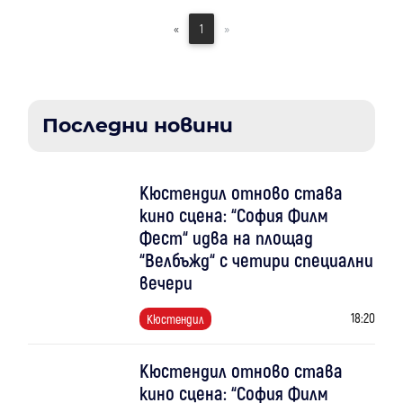
«
1
»
Последни новини
Кюстендил отново става
кино сцена: “София Филм
Фест“ идва на площад
“Велбъжд“ с четири специални
вечери
18:20
Кюстендил
Кюстендил отново става
кино сцена: “София Филм