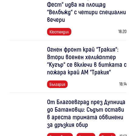
Фест“ идва на площад
“Велбъжд“ с четири специални
вечери
18:20
Кюстендил
Огнен фронт край “Тракия“:
Втори военен хеликоптер
“Кугър“ се включи в битката с
пожара край АМ “Тракия“
18:14
България
От Благоевград през Дупница
до Батановци: Съдът остави
в ареста тримата обвинени
за дръзкия обир