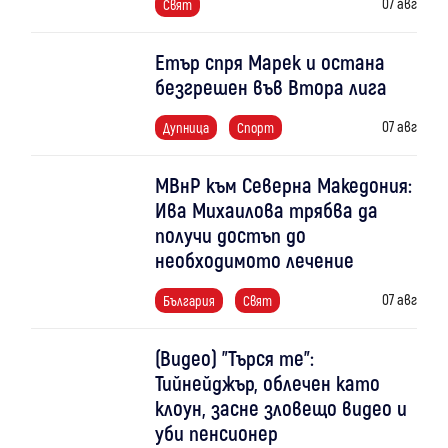
07 авг
Свят
Етър спря Марек и остана
безгрешен във Втора лига
07 авг
Дупница
Спорт
МВнР към Северна Македония:
Ива Михаилова трябва да
получи достъп до
необходимото лечение
07 авг
България
Свят
(Видео) "Търся те":
Тийнейджър, облечен като
клоун, засне зловещо видео и
уби пенсионер