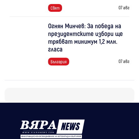
07 авг
Свят
Огнян Минчев: За победа на
президентските избори ще
трябват минимум 1,2 млн.
гласа
07 авг
България