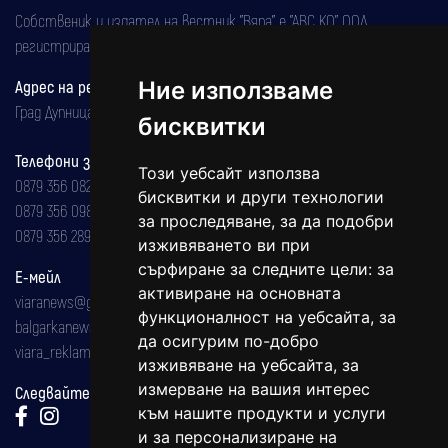
Собственик и издател на вестник "Вяра" е "АВС КО" ООД,
регистрирана на 08.05.2002 година.
Адрес на редакцията
Ние използваме
Град Дупница, ул.''Христо Ботев" 43
бисквитки
Телефони за реклама и абонаменти
Този уебсайт използва
0879 356 082
бисквитки и други технологии
0879 356 098
за проследяване, за да подобри
0879 356 289
изживяването ви при
сърфиране за следните цели:
за
Е-мейл
активиране на основната
viaranews@gmail.com
функционалност на уебсайта
,
за
balgarkanews@gmail.com
да осигурим по-добро
viara_reklama@mail.bg
изживяване на уебсайта
,
за
измерване на вашия интерес
Следвайте ни:
към нашите продукти и услуги
и за персонализиране на