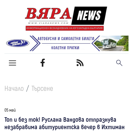
Начало
Търсене
05 май
Топ и без ток! Руслана Вандова отпразнува
незабравима абитуриентска вечер в Ихтиман