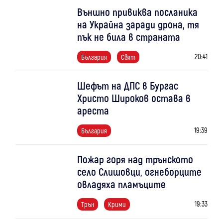
Външно привиква посланика
на Украйна заради дрона, тя
пък не била в страната
20:41
България
Свят
Шефът на ДПС в Бургас
Христо Широков остава в
ареста
19:39
България
Пожар горя над трънското
село Слишовци, огнеборците
овладяха пламъците
19:33
Трън
Крими