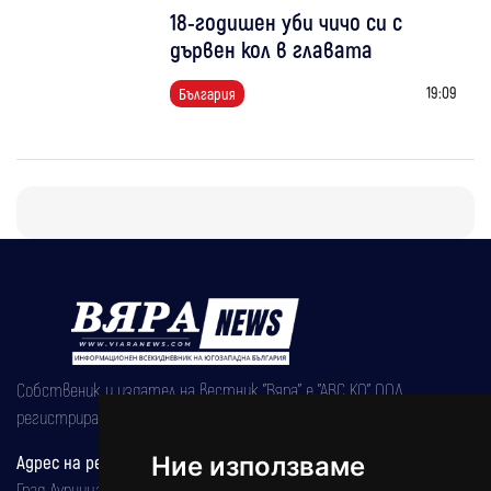
18-годишен уби чичо си с
дървен кол в главата
19:09
България
Собственик и издател на вестник "Вяра" е "АВС КО" ООД,
регистрирана на 08.05.2002 година.
Адрес на редакцията
Ние използваме
Град Дупница, ул.''Христо Ботев" 43