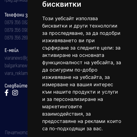
бисквитки
Телефони за реклама и абонаменти
Този уебсайт използва
0879 356 082
бисквитки и други технологии
0879 356 098
за проследяване, за да подобри
0879 356 289
изживяването ви при
сърфиране за следните цели:
за
Е-мейл
активиране на основната
viaranews@gmail.com
функционалност на уебсайта
,
за
balgarkanews@gmail.com
да осигурим по-добро
viara_reklama@mail.bg
изживяване на уебсайта
,
за
измерване на вашия интерес
Следвайте ни:
към нашите продукти и услуги
и за персонализиране на
маркетинговите
взаимодействия
,
за
предоставяне на реклами които
са по-подходящи за вас
.
Печатното издание на вестника е регистрирано в националния