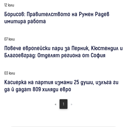
12 юли
Борисов: Правителството на Румен Радев
имитира работа
07 юли
Повече европейски пари за Перник, Кюстендил и
Благоевград: Отделят региона от София
03 юли
Касиерка на партия измами 25 души, излъга ги
да й дадат 809 хиляди евро
«
1
»