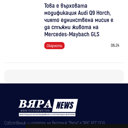
Това е върховата
модификация Audi Q9 Horch,
чиято еднинствена мисия е
да стъжни живота на
Mercedes-Maybach GLS
06:24
Скорости
Собственик и издател на вестник "Вяра" е "АВС КО" ООД,