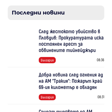
Последни новини
След жестокото убийство в
Пловдив: Прокуратурата иска
постоянен арест за
обвинените тийнейджъри
08:36
България
Добра новина след огнения ад
на АМ “Тракия“: Пожарът край
69-ия километър е овладян
08:31
България
Спират тировете по АМ