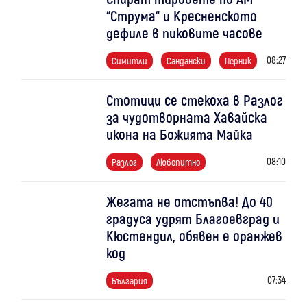
“Струма“ и Кресненското
дефиле в пиковите часове
08:27
Симитли
Сандански
Перник
Стотици се стекоха в Разлог
за чудотворната Хавайска
икона на Божията Майка
08:10
Разлог
Любопитно
Жегата не отстъпва! До 40
градуса удрят Благоевград и
Кюстендил, обявен е оранжев
код
07:34
България