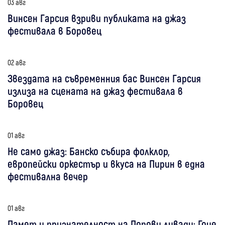
03 авг
Винсен Гарсия взриви публиката на джаз
фестивала в Боровец
02 авг
Звездата на съвременния бас Винсен Гарсия
излиза на сцената на джаз фестивала в
Боровец
01 авг
Не само джаз: Банско събира фолклор,
европейски оркестър и вкуса на Пирин в една
фестивална вечер
01 авг
Памет и признателност на Попови ливади: Гоце