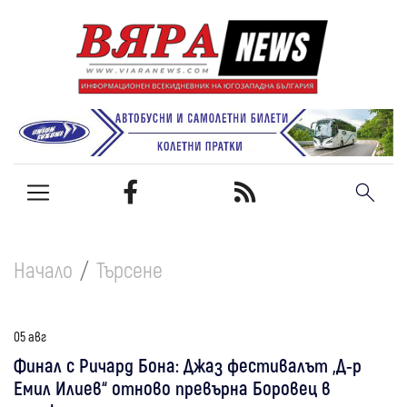
Начало
Търсене
05 авг
Финал с Ричард Бона: Джаз фестивалът „Д-р
Емил Илиев“ отново превърна Боровец в