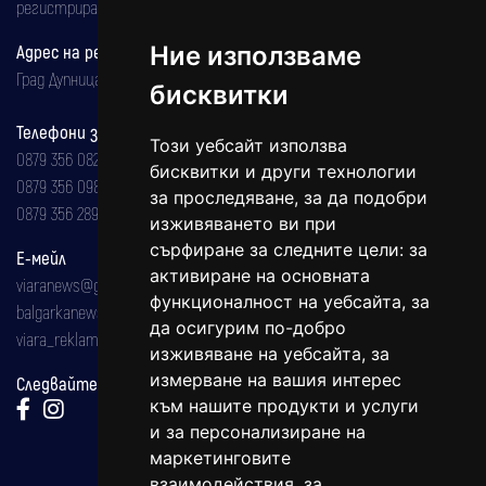
регистрирана на 08.05.2002 година.
Адрес на редакцията
Ние използваме
Град Дупница, ул.''Христо Ботев" 43
бисквитки
Телефони за реклама и абонаменти
Този уебсайт използва
0879 356 082
бисквитки и други технологии
0879 356 098
за проследяване, за да подобри
0879 356 289
изживяването ви при
сърфиране за следните цели:
за
Е-мейл
активиране на основната
viaranews@gmail.com
функционалност на уебсайта
,
за
balgarkanews@gmail.com
да осигурим по-добро
viara_reklama@mail.bg
изживяване на уебсайта
,
за
измерване на вашия интерес
Следвайте ни:
към нашите продукти и услуги
и за персонализиране на
маркетинговите
взаимодействия
,
за