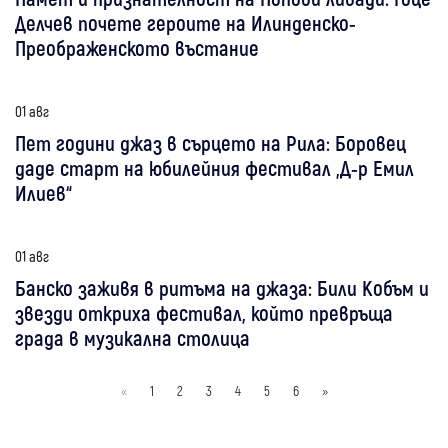
Делчев почете героите на Илинденско-
Преображенското въстание
01 авг
Пет години джаз в сърцето на Рила: Боровец
даде старт на юбилейния фестивал „Д-р Емил
Илиев“
01 авг
Банско заживя в ритъма на джаза: Били Кобъм и
звезди откриха фестивал, който превръща
града в музикална столица
«
1
2
3
4
5
6
»