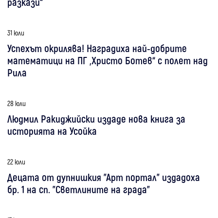
разкази“
31 юли
Успехът окрилява! Наградиха най-добрите
математици на ПГ „Христо Ботев“ с полет над
Рила
28 юли
Людмил Ракиджийски издаде нова книга за
историята на Усойка
22 юли
Децата от дупнишкия "Арт портал" издадоха
бр. 1 на сп. "Светлините на града"