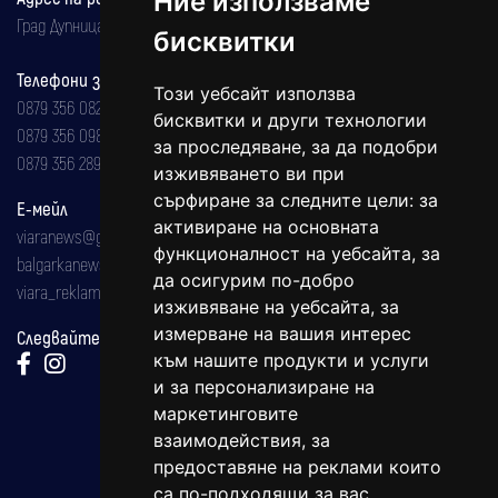
Ние използваме
Град Дупница, ул.''Христо Ботев" 43
бисквитки
Телефони за реклама и абонаменти
Този уебсайт използва
0879 356 082
бисквитки и други технологии
0879 356 098
за проследяване, за да подобри
0879 356 289
изживяването ви при
сърфиране за следните цели:
за
Е-мейл
активиране на основната
viaranews@gmail.com
функционалност на уебсайта
,
за
balgarkanews@gmail.com
да осигурим по-добро
viara_reklama@mail.bg
изживяване на уебсайта
,
за
измерване на вашия интерес
Следвайте ни:
към нашите продукти и услуги
и за персонализиране на
маркетинговите
взаимодействия
,
за
предоставяне на реклами които
са по-подходящи за вас
.