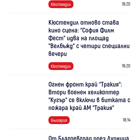
18:20
Кюстендил
Кюстендил отново става
кино сцена: “София Филм
Фест“ идва на площад
“Велбъжд“ с четири специални
вечери
18:20
Кюстендил
Огнен фронт край “Тракия“:
Втори военен хеликоптер
“Кугър“ се включи в битката с
пожара край АМ “Тракия“
18:14
България
От Благоевград през Дупница