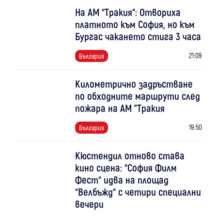
На АМ “Тракия“: Отвориха
платното към София, но към
Бургас чакането стига 3 часа
21:09
България
Километрично задръстване
по обходните маршрути след
пожара на АМ "Тракия
19:50
България
Кюстендил отново става
кино сцена: “София Филм
Фест“ идва на площад
“Велбъжд“ с четири специални
вечери