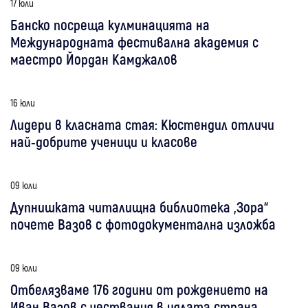
17 юли
Банско посреща кулминацията на
Международната фестивална академия с
маестро Йордан Камджалов
16 юли
Лидери в класната стая: Кюстендил отличи
най-добрите ученици и класове
09 юли
Дупнишката читалищна библиотека „Зора“
почете Вазов с фотодокументална изложба
09 юли
Отбелязваме 176 години от рождението на
Иван Вазов с чествания в цялата страна