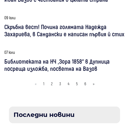
09 юли
Скръбна вест! Почина голямата Надежда
Захариева, в Сандански е написан първия й стих
07 юли
Библиотеката на НЧ „Зора 1858“ в Дупница
посреща изложба, посветна на Вазов
«
1
2
3
4
5
6
»
Последни новини