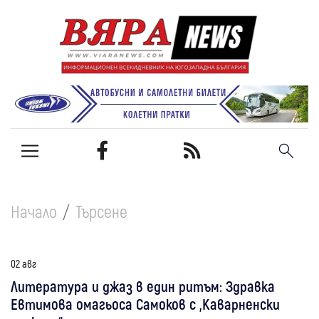
Начало
Търсене
02 авг
Литература и джаз в един ритъм: Здравка
Евтимова омагьоса Самоков с „Каварненски