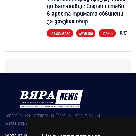
до Батановци: Съдът остави
в ареста тримата обвинени
за дръзкия обир
17:57
Благоевград
Дупница
Перник
Собственик и издател на вестник "Вяра" е "АВС КО" ООД,
регистрирана на 08.05.2002 година.
Адрес на редакцията