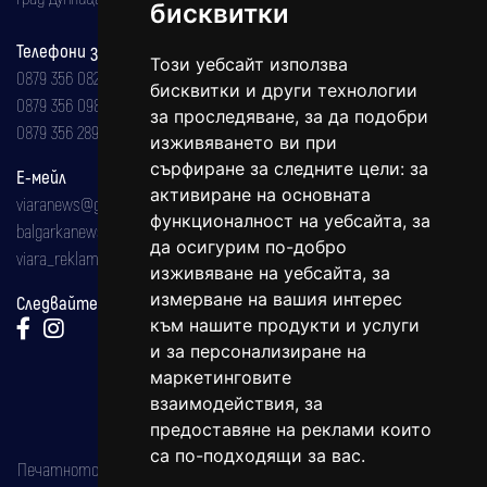
бисквитки
Телефони за реклама и абонаменти
Този уебсайт използва
0879 356 082
бисквитки и други технологии
0879 356 098
за проследяване, за да подобри
0879 356 289
изживяването ви при
сърфиране за следните цели:
за
Е-мейл
активиране на основната
viaranews@gmail.com
функционалност на уебсайта
,
за
balgarkanews@gmail.com
да осигурим по-добро
viara_reklama@mail.bg
изживяване на уебсайта
,
за
измерване на вашия интерес
Следвайте ни:
към нашите продукти и услуги
и за персонализиране на
маркетинговите
взаимодействия
,
за
предоставяне на реклами които
са по-подходящи за вас
.
Печатното издание на вестника е регистрирано в националния