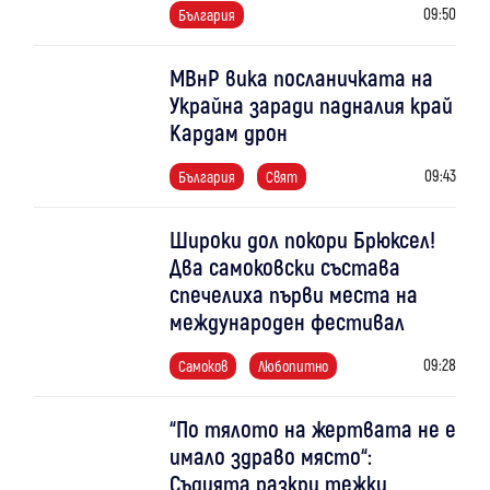
09:50
България
МВнР вика посланичката на
Украйна заради падналия край
Кардам дрон
09:43
България
Свят
Широки дол покори Брюксел!
Два самоковски състава
спечелиха първи места на
международен фестивал
09:28
Самоков
Любопитно
“По тялото на жертвата не е
имало здраво място“:
Съдията разкри тежки