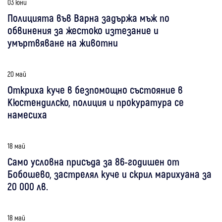
03 юни
Полицията във Варна задържа мъж по
обвинения за жестоко изтезание и
умъртвяване на животни
20 май
Откриха куче в безпомощно състояние в
Кюстендилско, полиция и прокуратура се
намесиха
18 май
Само условна присъда за 86-годишен от
Бобошево, застрелял куче и скрил марихуана за
20 000 лв.
18 май