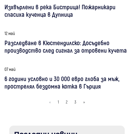
Изхвърлени в река Бистрица! Пожарникари
спасиха кученца в Дупница
12 май
Разследване в Кюстендилско: Досъдебно
производство след сигнал за отровени кучета
07 май
6 години условно и 30 000 евро глоба за мъж,
прострелял бездомна котка в Гърция
«
1
2
3
»