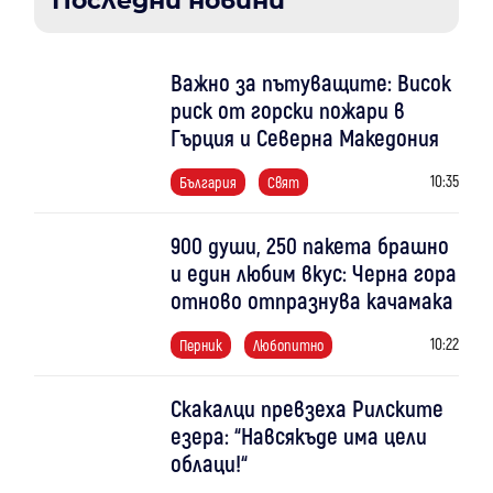
Последни новини
Важно за пътуващите: Висок
риск от горски пожари в
Гърция и Северна Македония
10:35
България
Свят
900 души, 250 пакета брашно
и един любим вкус: Черна гора
отново отпразнува качамака
10:22
Перник
Любопитно
Скакалци превзеха Рилските
езера: “Навсякъде има цели
облаци!“