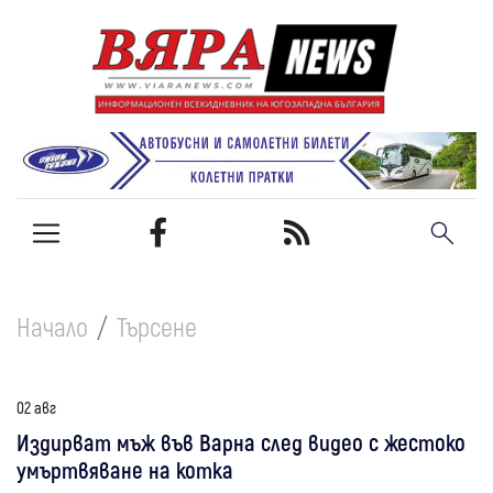
Начало
Търсене
02 авг
Издирват мъж във Варна след видео с жестоко
умъртвяване на котка