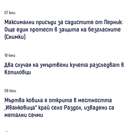
07 юли
Максимални присъди за садистите от Перник:
Още един протест в защита на безгласните
(Снимки)
18 юни
Два случая на умъртвени кучета разследват в
Копиловци
08 юни
Мъртва кобила е открита в местността
„Иванковица“ край село Раздол, извадени са
метални сачми