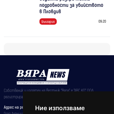
подробности за убийството
в Пловдив
09:20
България
Собственик и издател на вестник "Вяра" е "АВС КО" ООД,
регистрирана на 08.05.2002 година.
Адрес на редакцията
Ние използваме
Град Дупница, ул.''Христо Ботев" 43