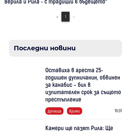
Верила и Рила - с традиции в бъдещето“
«
1
»
Последни новини
Оставиха в ареста 25-
годишен дупничанин, обвинен
за канабис – бил в
изпитателен срок за същото
престъпление
10:01
Дупница
Крими
Камери ще пазят Рила: Ще