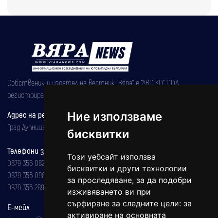
Собственик и издател на вестник "Вяра" е "АВС КО" ООД,
регистрирана на 08.05.2002 година.
Адрес на редакцията
Ние използваме
Град Дупница, ул.''Христо Ботев" 43
бисквитки
Телефони за реклама и абонаменти
Този уебсайт използва
0879 356 082
бисквитки и други технологии
0879 356 098
за проследяване, за да подобри
0879 356 289
изживяването ви при
сърфиране за следните цели:
за
Е-мейл
активиране на основната