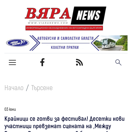
Начало
Търсене
03 юни
Крайници се готви за фестивал! Десетки нови
участници превземат сцената на „Между