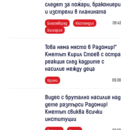
следят за пожари, бракониери
и изстрели в планината
09:43
Благоевград
Кюстендил
България
Това няма място в Радомир!“
Кметът Кирил Стоев с остра
реакция след кадрите с
насилие между деца
09:08
Крими
Видео с брутално насилие над
дете разтърси Радомир!
Кметът свиква всички
институции
08:58