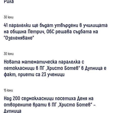
Рила
30 юли
41 паралелки ще бъдат утвърдени в училищата
на община Петрич, ОбС решава съдбата на
"Озеленяване"
30 юни
Новата математическа паралелка с
петокласници в ПГ „Христо Ботев“ в Дупница е
факт, приети са 23 ученици
15 юни
Над 200 седмокласници посетиха Деня на
отворените врати в ПГ „Христо Ботев“ –
Дупница