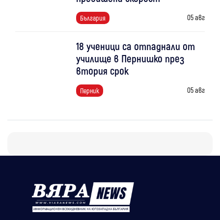
05 авг
България
18 ученици са отпаднали от
училище в Пернишко през
втория срок
05 авг
Перник