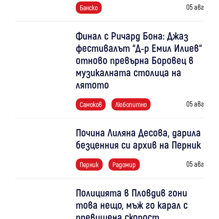
05 авг
Банско
Финал с Ричард Бона: Джаз
фестивалът “Д-р Емил Илиев“
отново превърна Боровец в
музикалната столица на
лятото
05 авг
Самоков
Любопитно
Почина Лиляна Десова, дарила
безценния си архив на Перник
05 авг
Перник
Радомир
Полицията в Пловдив гони
това нещо, мъж го карал с
превишена скорост