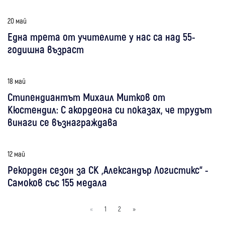
20 май
Една трета от учителите у нас са над 55-
годишна възраст
18 май
Стипендиантът Михаил Митков от
Кюстендил: С акордеона си показах, че трудът
винаги се възнаграждава
12 май
Рекорден сезон за СК „Александър Логистикс“ -
Самоков със 155 медала
«
1
2
»