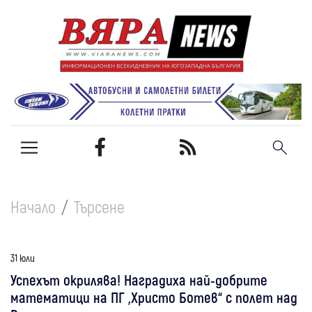
Начало
Търсене
31 юли
Успехът окрилява! Наградиха най-добрите
математици на ПГ „Христо Ботев“ с полет над