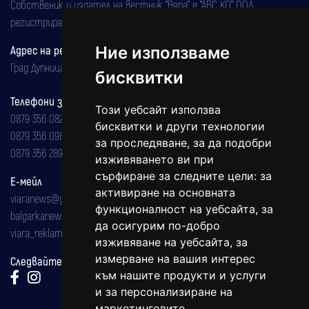
Собственик и издател на вестник "Вяра" е "АВС КО" ООД,
регистрирана на 08.05.2002 година.
Адрес на редакцията
Ние използваме
Град Дупница, ул.''Христо Ботев" 43
бисквитки
Телефони за реклама и абонаменти
Този уебсайт използва
0879 356 082
бисквитки и други технологии
0879 356 098
за проследяване, за да подобри
0879 356 289
изживяването ви при
сърфиране за следните цели:
за
Е-мейл
активиране на основната
viaranews@gmail.com
функционалност на уебсайта
,
за
balgarkanews@gmail.com
да осигурим по-добро
viara_reklama@mail.bg
изживяване на уебсайта
,
за
измерване на вашия интерес
Следвайте ни:
към нашите продукти и услуги
и за персонализиране на
маркетинговите