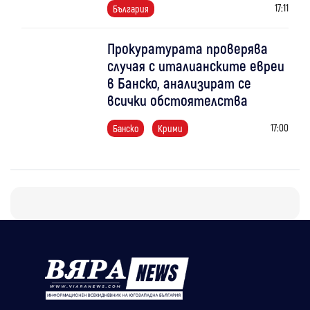
17:11
България
Прокуратурата проверява
случая с италианските евреи
в Банско, анализират се
всички обстоятелства
17:00
Банско
Крими