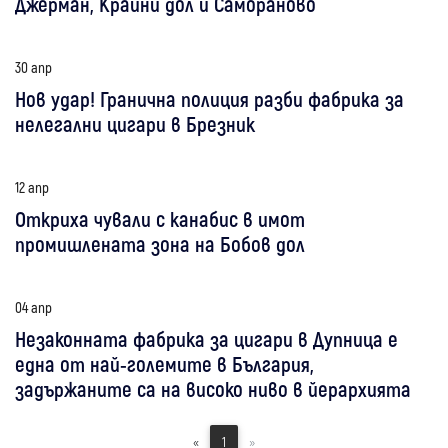
Джерман, Крайни дол и Самораново
30 апр
Нов удар! Гранична полиция разби фабрика за
нелегални цигари в Брезник
12 апр
Откриха чували с канабис в имот
промишлената зона на Бобов дол
04 апр
Незаконната фабрика за цигари в Дупница е
една от най-големите в България,
задържаните са на високо ниво в йерархията
«
1
»