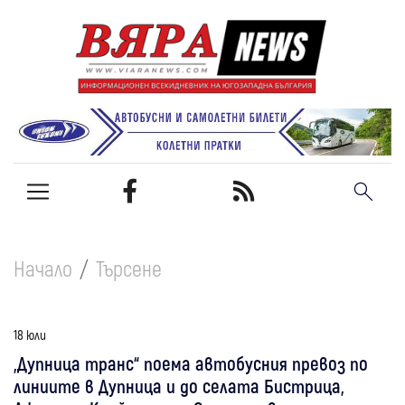
Начало
Търсене
18 юли
„Дупница транс“ поема автобусния превоз по
линиите в Дупница и до селата Бистрица,