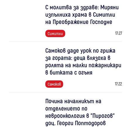
С молитва за здраве: Миряни
изпълниха храма в Симитли
на Преображение Господне
17:27
Симитли
Самоков даде урок по грижа
за гората: деца влязоха в
ролята на малки пожарникари
в битката с огъня
17:22
Самоков
Почина началникът на
отделението по
невроонкология в "Пирогов"
доц. Георги Поптодоров