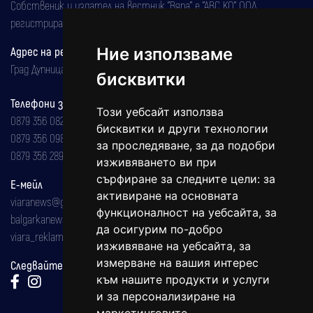
Собственик и издател на вестник "Вяра" е "АВС КО" ООД,
регистрирана на 08.05.2002 година.
Адрес на редакцията
Ние използваме
Град Дупница, ул.''Христо Ботев" 43
бисквитки
Телефони за реклама и абонаменти
Този уебсайт използва
0879 356 082
бисквитки и други технологии
0879 356 098
за проследяване, за да подобри
0879 356 289
изживяването ви при
сърфиране за следните цели:
за
Е-мейл
активиране на основната
viaranews@gmail.com
функционалност на уебсайта
,
за
balgarkanews@gmail.com
да осигурим по-добро
viara_reklama@mail.bg
изживяване на уебсайта
,
за
измерване на вашия интерес
Следвайте ни:
към нашите продукти и услуги
и за персонализиране на