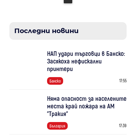
Последни новини
НАП удари търговци в Банско:
Засякоха нефискални
принтери
17:55
Банско
Няма опасност за населените
места край пожара на АМ
"Тракия"
17:39
България