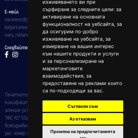
изживяването ви при
сърфиране за следните цели:
за
Е-мейл
активиране на основната
viaranews@gmail.com
функционалност на уебсайта
,
за
balgarkanews@gmail.com
да осигурим по-добро
viara_reklama@mail.bg
изживяване на уебсайта
,
за
измерване на вашия интерес
Следвайте ни:
към нашите продукти и услуги
и за персонализиране на
маркетинговите
взаимодействия
,
за
предоставяне на реклами които
са по-подходящи за вас
.
Печатното издание на вестника е регистрирано в националния
класификатор на печатните издания (Българска национална
Съгласен съм
агенция за ISSN) под номер: ISSN 1312-4722.
"АВС КО" ООД е притежател на марката: Вяра информационен
Аз отказвам
всекидневник на югозападна България, със свидетелство за марка
Промяна на предпочитанията
рег. номер: 47857/11.05.2004 година.
ми