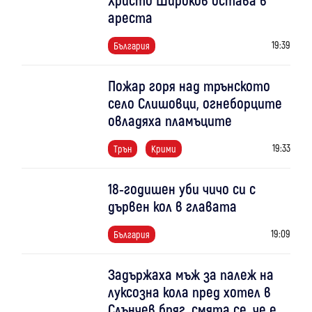
ареста
19:39
България
Пожар горя над трънското
село Слишовци, огнеборците
овладяха пламъците
19:33
Трън
Крими
18-годишен уби чичо си с
дървен кол в главата
19:09
България
Задържаха мъж за палеж на
луксозна кола пред хотел в
Слънчев бряг, смята се, че е