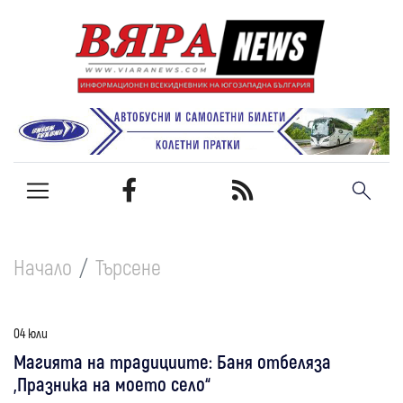
Начало
Търсене
04 юли
Магията на традициите: Баня отбеляза
„Празника на моето село“