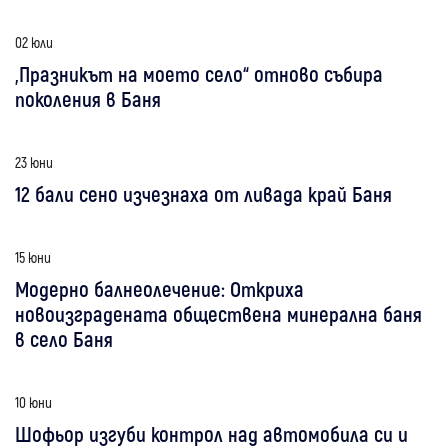
02 юли
„Празникът на моето село“ отново събира
поколения в Баня
23 юни
12 бали сено изчезнаха от ливада край Баня
15 юни
Модерно балнеолечение: Откриха
новоизградената обществена минерална баня
в село Баня
10 юни
Шофьор изгуби контрол над автомобила си и