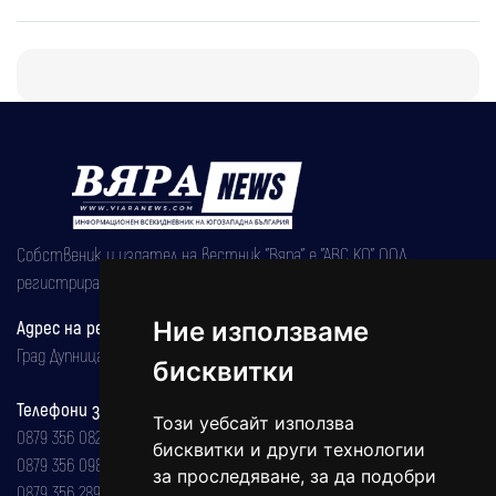
Собственик и издател на вестник "Вяра" е "АВС КО" ООД,
регистрирана на 08.05.2002 година.
Адрес на редакцията
Ние използваме
Град Дупница, ул.''Христо Ботев" 43
бисквитки
Телефони за реклама и абонаменти
Този уебсайт използва
0879 356 082
бисквитки и други технологии
0879 356 098
за проследяване, за да подобри
0879 356 289