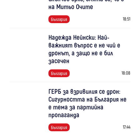
на Митьо Очите
18:51
България
Надежда Нейнски: Най-
важният въпрос е не чий е
дронът, а защо не е бил
засечен
18:08
България
ГЕРБ за взривилия се дрон:
Сигурността на България не
е тема за партийна
пропаганда
17:44
България