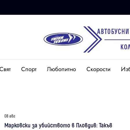
Свят
Спорт
Любопитно
Скорости
Из
08 авг
Марковски за убийството в Пловдив: Такъв