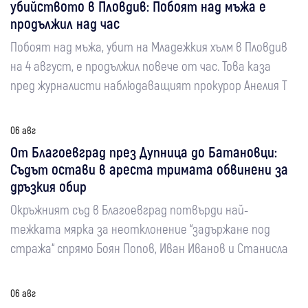
убийството в Пловдив: Побоят над мъжа е
продължил над час
Побоят над мъжа, убит на Младежкия хълм в Пловдив
на 4 август, е продължил повече от час. Това каза
пред журналисти наблюдаващият прокурор Анелия Т
06 авг
От Благоевград през Дупница до Батановци:
Съдът остави в ареста тримата обвинени за
дръзкия обир
Окръжният съд в Благоевград потвърди най-
тежката мярка за неотклонение “задържане под
стража“ спрямо Боян Попов, Иван Иванов и Станисла
06 авг