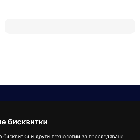
Е-мейл
Следвайте ни:
viaranews@gmail.com
balgarkanews@gmail.com
ме бисквитки
viara_reklama@mail.bg
а бисквитки и други технологии за проследяване,