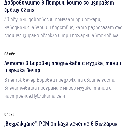
Доброволците в Петрич, които се изправят
срещу огъня
30 обучени доброволци помагат при пожари,
наводнения, аварии и бедствия, като разполагат със
специализирано облекло и три пожарни автомобила
08 авг
Лятото в Боровец продължава с музика, танци
и гръцка вечер
В петък вечер Боровец предложи на своите гости
впечатляваща програма с много музика, танци и
настроение.Публиката се н
07 авг
„Възраждане“: РСМ отказа лечение в България