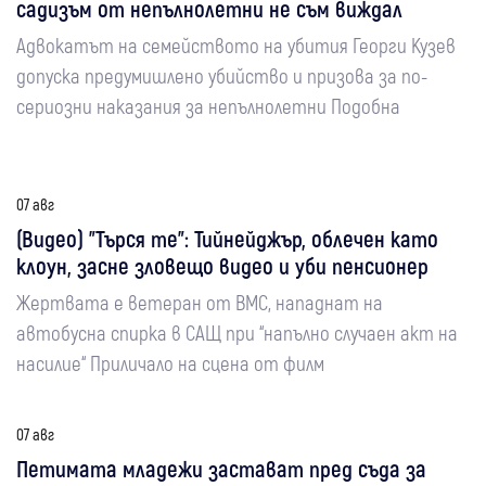
садизъм от непълнолетни не съм виждал
Адвокатът на семейството на убития Георги Кузев
допуска предумишлено убийство и призова за по-
сериозни наказания за непълнолетни Подобна
07 авг
(Видео) "Търся те": Тийнейджър, облечен като
клоун, засне зловещо видео и уби пенсионер
Жертвата е ветеран от ВМС, нападнат на
автобусна спирка в САЩ при “напълно случаен акт на
насилие“ Приличало на сцена от филм
07 авг
Петимата младежи застават пред съда за