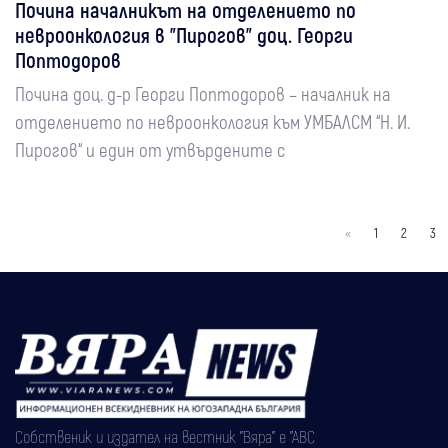
Почина началникът на отделението по
невроонкология в "Пирогов" доц. Георги
Поптодоров
Почина доц. д-р Георги Поптодоров – началник на
отделението по невроонкология към УМБАЛСМ “Н. И.
Пирогов“ и един от утвърдените с
«
1
2
3
Собственик и издател на вестник "Вяра" е "АВС