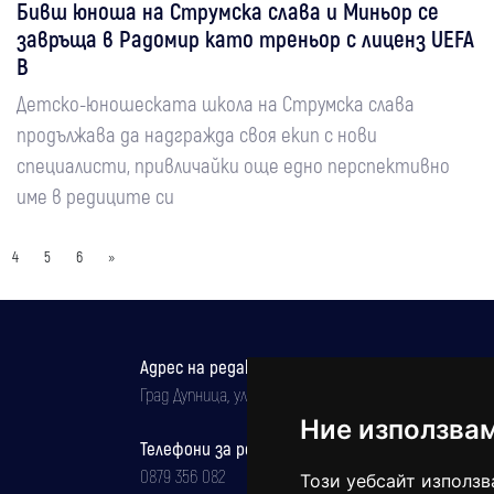
Бивш юноша на Струмска слава и Миньор се
завръща в Радомир като треньор с лиценз UEFA
B
Детско-юношеската школа на Струмска слава
продължава да надгражда своя екип с нови
специалисти, привличайки още едно перспективно
име в редиците си
4
5
6
»
Адрес на редакцията
Град Дупница, ул.''Христо Ботев" 43
Ние използва
Телефони за реклама и абонаменти
0879 356 082
Този уебсайт използв