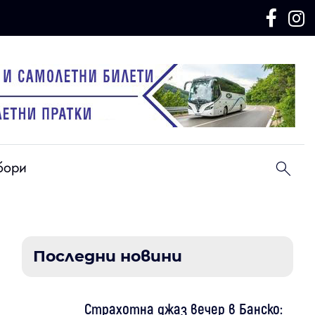
бори
Последни новини
Страхотна джаз вечер в Банско: