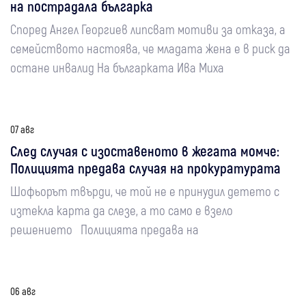
на пострадала българка
Според Ангел Георгиев липсват мотиви за отказа, а
семейството настоява, че младата жена е в риск да
остане инвалид На българката Ива Миха
07 авг
След случая с изоставеното в жегата момче:
Полицията предава случая на прокуратурата
Шофьорът твърди, че той не е принудил детето с
изтекла карта да слезе, а то само е взело
решението Полицията предава на
06 авг