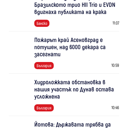
Бразилското трио HII Trio и EVDN
вдигнаха публиката на крака
11:07
Банско
Пожарът край Асеновград е
потушен, над 6000 декара са
засегнати
10:59
България
Хидроложката обстановка в
нашия участък по Дунав остава
усложнена
10:46
България
Йотова: Държавата трябва да