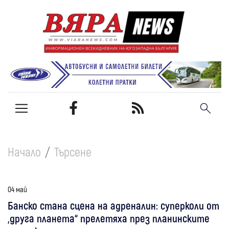
Начало
Търсене
04 май
Банско стана сцена на адреналин: суперколи от
„друга планета“ прелетяха през планинските