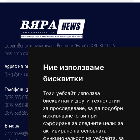
Собственик и издател на вестник "Вяра" е "АВС КО" ООД,
регистрирана на 08.05.2002 година.
Адрес на редакцията
Ние използваме
Град Дупница, ул.''Христо Ботев" 43
бисквитки
Телефони за реклама и абонаменти
Този уебсайт използва
0879 356 082
бисквитки и други технологии
0879 356 098
за проследяване, за да подобри
0879 356 289
изживяването ви при
сърфиране за следните цели:
за
Е-мейл
активиране на основната
viaranews@gmail.com
функционалност на уебсайта
,
за