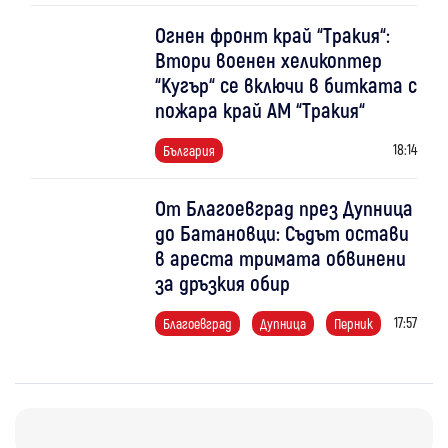
Огнен фронт край “Тракия“:
Втори военен хеликоптер
“Кугър“ се включи в битката с
пожара край АМ “Тракия“
18:14
България
От Благоевград през Дупница
до Батановци: Съдът остави
в ареста тримата обвинени
за дръзкия обир
17:57
Благоевград
Дупница
Перник