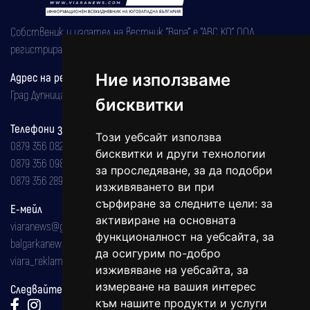
Собственик и издател на вестник "Вяра" е "АВС КО" ООД,
регистрирана на 08.05.2002 година.
Адрес на редакцията
Ние използваме
Град Дупница, ул.''Христо Ботев" 43
бисквитки
Телефони за реклама и абонаменти
Този уебсайт използва
0879 356 082
бисквитки и други технологии
0879 356 098
за проследяване, за да подобри
0879 356 289
изживяването ви при
сърфиране за следните цели:
за
Е-мейл
активиране на основната
viaranews@gmail.com
функционалност на уебсайта
,
за
balgarkanews@gmail.com
да осигурим по-добро
viara_reklama@mail.bg
изживяване на уебсайта
,
за
измерване на вашия интерес
Следвайте ни:
към нашите продукти и услуги