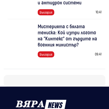
и антидрон системи
10:41
България
Мистерията с бялата
тениска: Кой изтри логото
на "Кинтекс" от гърдите на
военния министър?
09:41
България