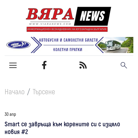
Начало
Търсене
30 апр
Smart се завръща към корените си с изцяло
новия #2