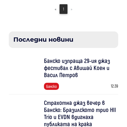
«
1
»
Последни новини
Банско изпраща 29-ия джаз
фестивал с Авишай Коен и
Васил Петров
12:39
Банско
Страхотна джаз вечер в
Банско: Бразилското трио HII
Trio и EVDN вдигнаха
публиката на крака