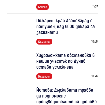
11:07
Банско
Пожарът край Асеновград е
потушен, над 6000 декара са
засегнати
10:59
България
Хидроложката обстановка в
нашия участък по Дунав
остава усложнена
10:46
България
Йотова: Държавата трябва
да подпомогне
производителите на дронове