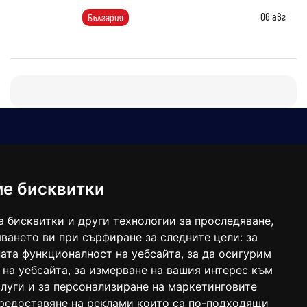
06 авг
България
Е-мейл
Следвайте ни:
viaranews@gmail.com
balgarkanews@gmail.com
ме бисквитки
viara_reklama@mail.bg
а бисквитки и други технологии за проследяване,
ването ви при сърфиране за следните цели:
за
ата функционалност на уебсайта
,
за да осигурим
 на уебсайта
,
за измерване на вашия интерес към
луги и за персонализиране на маркетинговите
предоставяне на реклами които са по-подходящи