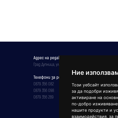
Адрес на редакцията
Град Дупница, ул.''Христо Ботев" 43
Ние използва
Телефони за реклама и абонаменти
0879 356 082
Този уебсайт използв
0879 356 098
за да подобри изживя
0879 356 289
активиране на основн
по-добро изживяване
нашите продукти и ус
взаимодействия
,
за 