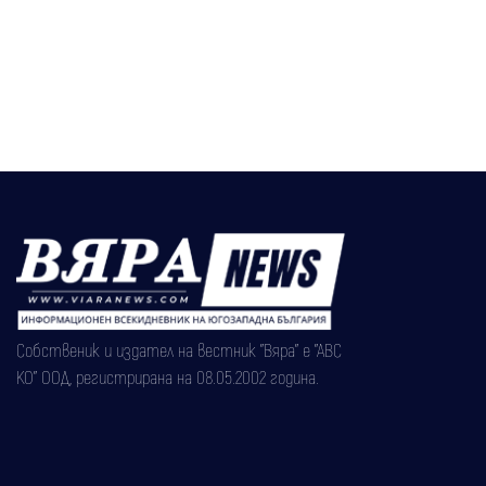
Собственик и издател на вестник "Вяра" е "АВС
КО" ООД, регистрирана на 08.05.2002 година.