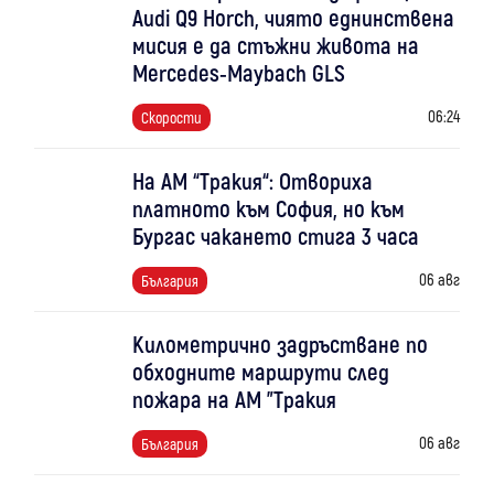
Audi Q9 Horch, чиято еднинствена
мисия е да стъжни живота на
Mercedes-Maybach GLS
06:24
Скорости
На АМ “Тракия“: Отвориха
платното към София, но към
Бургас чакането стига 3 часа
06 авг
България
Километрично задръстване по
обходните маршрути след
пожара на АМ "Тракия
06 авг
България