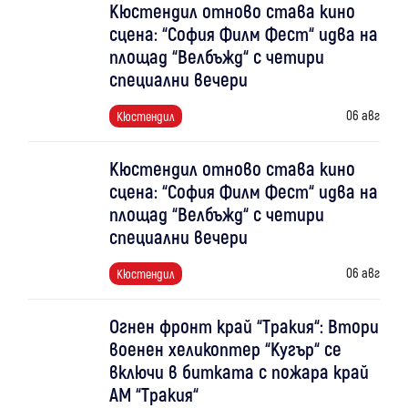
Кюстендил отново става кино
сцена: “София Филм Фест“ идва на
площад “Велбъжд“ с четири
специални вечери
06 авг
Кюстендил
Кюстендил отново става кино
сцена: “София Филм Фест“ идва на
площад “Велбъжд“ с четири
специални вечери
06 авг
Кюстендил
Огнен фронт край “Тракия“: Втори
военен хеликоптер “Кугър“ се
включи в битката с пожара край
АМ “Тракия“