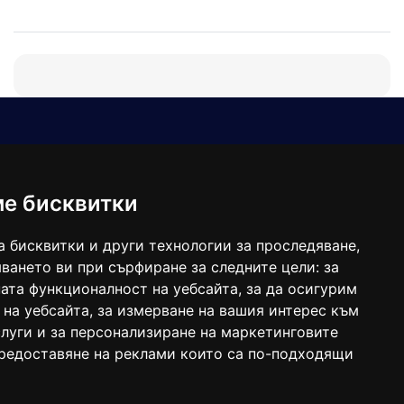
Е-мейл
Следвайте ни:
viaranews@gmail.com
balgarkanews@gmail.com
ме бисквитки
viara_reklama@mail.bg
а бисквитки и други технологии за проследяване,
ването ви при сърфиране за следните цели:
за
ата функционалност на уебсайта
,
за да осигурим
 на уебсайта
,
за измерване на вашия интерес към
луги и за персонализиране на маркетинговите
предоставяне на реклами които са по-подходящи
 под номер: ISSN 1312-4722.