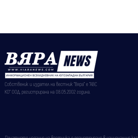
Собственик и издател на вестник "Вяра" е "АВС
КО" ООД, регистрирана на 08.05.2002 година.
Печатното издание на вестника е регистрирано в националния класи