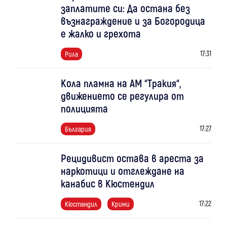
заплатите си: Да остана без
възнаграждение и за Богородица
е жалко и грехота
17:31
Рила
Кола пламна на АМ “Тракия“,
движението се регулира от
полицията
17:27
България
Рецидивист остава в ареста за
наркотици и отглеждане на
канабис в Кюстендил
17:22
Кюстендил
Крими