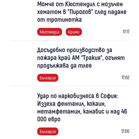
Момче от Кюстендил с мозъчен
хематом в "Пирогов" след падане
от тротинетка
17:17
Кюстендил
Крими
Досъдебно производство за
пожара край АМ “Тракия“, огънят
продължава да тлее
17:02
България
Удар по наркобизнеса в София:
Иззеха фентанил, кокаин,
метамфетамин, канабис и над 46
000 евро
17:00
България