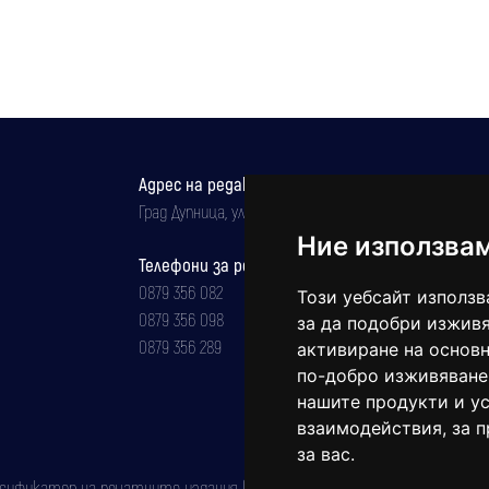
Адрес на редакцията
Град Дупница, ул.''Христо Ботев" 43
Ние използва
Телефони за реклама и абонаменти
0879 356 082
Този уебсайт използв
0879 356 098
за да подобри изживя
0879 356 289
активиране на основн
по-добро изживяване
нашите продукти и ус
взаимодействия
,
за 
за вас
.
фикатор на печатните издания (Българска национална агенция за ISSN)