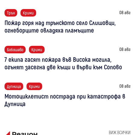
08 авг
Трън
Крими
Пожар горя над трънското село Слишовци,
огнеборците овладяха пламъците
08 авг
Бобошево
Крими
7 екипа гасят пожара във Висока могила,
огънят засегна две къщи и върви към Сопово
08 авг
Дупница
Крими
Мотоциклетист пострада при катастрофа в
Дупница
ВИЖ ВСИЧКИ
Регион