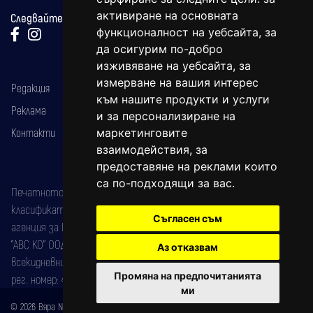
активиране на основната
Следвайте ни:
функционалност на уебсайта
,
за
да осигурим по-добро
изживяване на уебсайта
,
за
измерване на вашия интерес
Редакция
към нашите продукти и услуги
Реклама
и за персонализиране на
Контакти
маркетинговите
взаимодействия
,
за
предоставяне на реклами които
са по-подходящи за вас
.
Печатното издание на вестника е регистрирано в националния
класификатор на печатните издания (Българска национална
Съгласен съм
агенция за ISSN) под номер: ISSN 1312-4722.
"АВС КО" ООД е притежател на марката: Вяра информационен
Аз отказвам
всекидневник на югозападна България, със свидетелство за марка
Промяна на предпочитанията
рег. номер: 47857/11.05.2004 година.
ми
© 2026 Вяра News Всички права запазени!