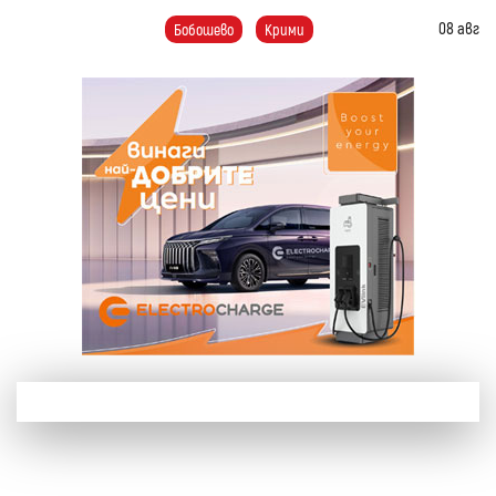
08 авг
Бобошево
Крими