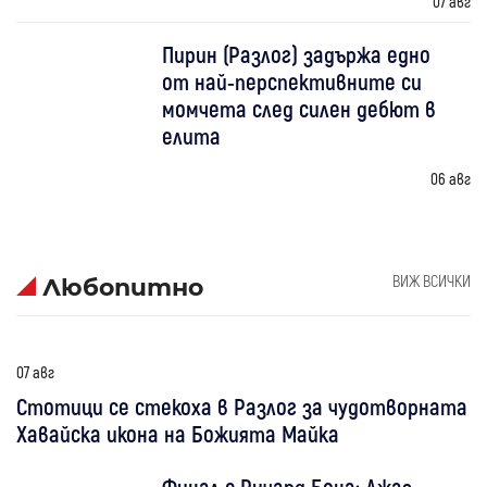
07 авг
Пирин (Разлог) задържа едно
от най-перспективните си
момчета след силен дебют в
елита
06 авг
ВИЖ ВСИЧКИ
Любопитно
07 авг
Стотици се стекоха в Разлог за чудотворната
Хавайска икона на Божията Майка
Финал с Ричард Бона: Джаз