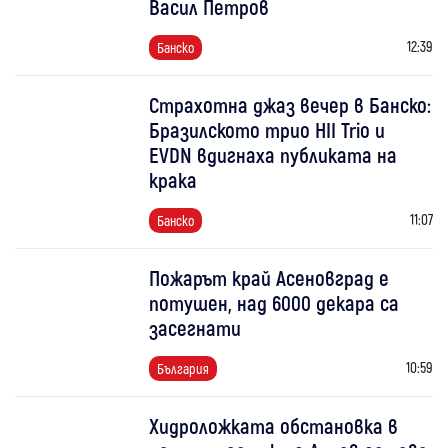
Васил Петров
12:39
Банско
Страхотна джаз вечер в Банско:
Бразилското трио HII Trio и
EVDN вдигнаха публиката на
крака
11:07
Банско
Пожарът край Асеновград е
потушен, над 6000 декара са
засегнати
10:59
България
Хидроложката обстановка в