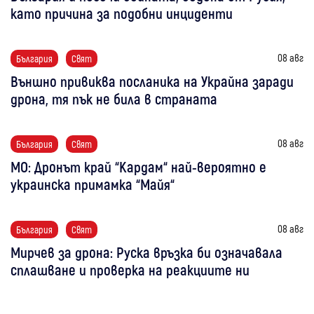
като причина за подобни инциденти
08 авг
България
Свят
Външно привиква посланика на Украйна заради
дрона, тя пък не била в страната
08 авг
България
Свят
МО: Дронът край “Кардам“ най-вероятно е
украинска примамка “Майя“
08 авг
България
Свят
Мирчев за дрона: Руска връзка би означавала
сплашване и проверка на реакциите ни