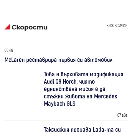
ВИЖ ВСИЧКИ
Скорости
06:48
McLaren реставрира първия си автомобил
Това е върховата модификация
Audi Q9 Horch, чиято
еднинствена мисия е да
стъжни живота на Mercedes-
Maybach GLS
07 авг
Таксиджия продава Lada-та си