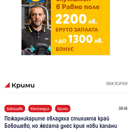
ВИЖ ВСИЧКИ
Крими
08:46
Бобошево
Кюстендил
Крими
Пожарникарите овладяха стихията край
Бобошево, но жегата днес крие нови капани