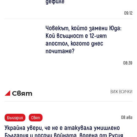
дефиле
09:12
Човекът, който замени Юда:
Кой всъщност е 12-ият
апостол, когото днес
почитаме?
08:39
ВИЖ ВСИЧКИ
Свят
08 авг
България
Свят
Украйна увери, че не е атакувала умишлено
България и посочи войната, водена от Русия,