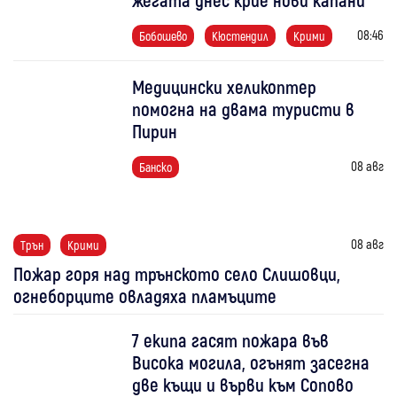
08:46
Бобошево
Кюстендил
Крими
Медицински хеликоптер
помогна на двама туристи в
Пирин
08 авг
Банско
08 авг
Трън
Крими
Пожар горя над трънското село Слишовци,
огнеборците овладяха пламъците
7 екипа гасят пожара във
Висока могила, огънят засегна
две къщи и върви към Сопово