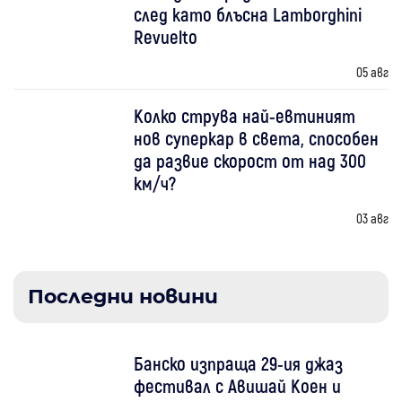
след като блъсна Lamborghini
Revuelto
05 авг
Колко струва най-евтиният
нов суперкар в света, способен
да развие скорост от над 300
км/ч?
03 авг
Последни новини
Банско изпраща 29-ия джаз
фестивал с Авишай Коен и