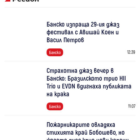
Банско изпраща 29-ия джаз
фестивал с Авишай Коен и
Васил Петров
12:39
Банско
Страхотна джаз вечер в
Банско: Бразилското трио HII
Trio и EVDN вдигнаха публиката
на крака
11:07
Банско
Пожарникарите овладяха
стихията край Бобошево, но
жегата днес крие нови капани