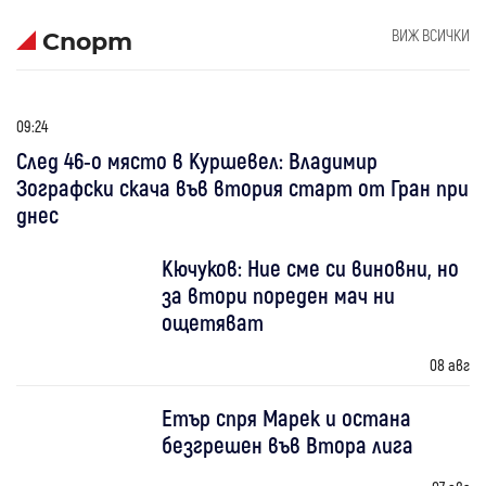
ВИЖ ВСИЧКИ
Спорт
09:24
След 46-о място в Куршевел: Владимир
Зографски скача във втория старт от Гран при
днес
Кючуков: Ние сме си виновни, но
за втори пореден мач ни
ощетяват
08 авг
Етър спря Марек и остана
безгрешен във Втора лига