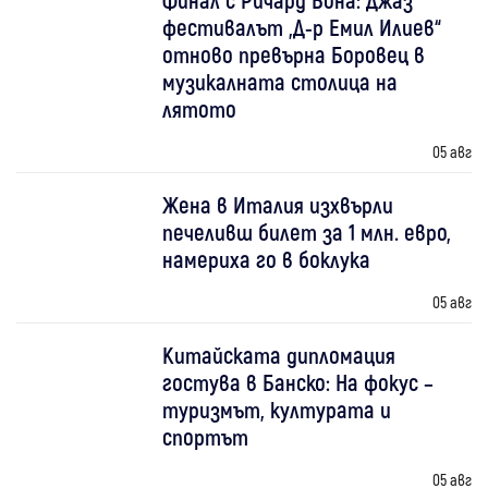
фестивалът „Д-р Емил Илиев“
отново превърна Боровец в
музикалната столица на
лятото
05 авг
Жена в Италия изхвърли
печеливш билет за 1 млн. евро,
намериха го в боклука
05 авг
Китайската дипломация
гостува в Банско: На фокус –
туризмът, културата и
спортът
05 авг