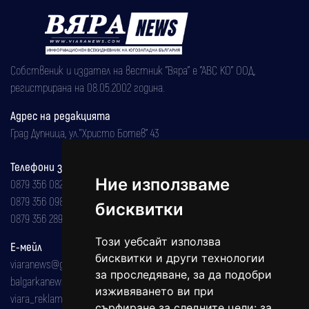
Собственик и издател на вестник "Вяра" е "АВС КО" ООД,
регистрирана на 08.05.2002 година.
Адрес на редакцията
Град Дупница, ул.''Христо Ботев" 43
Телефони за реклама и абонаменти
Ние използваме
0879 356 082
0879 356 098
бисквитки
0879 356 289
Този уебсайт използва
Е-мейл
бисквитки и други технологии
viaranews@gmail.com
за проследяване, за да подобри
balgarkanews@gmail.com
изживяването ви при
viara_reklama@mail.bg
сърфиране за следните цели:
за