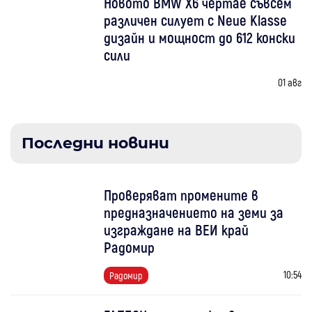
Новото BMW X6 чертае съвсем
различен силует с Neue Klasse
дизайн и мощност до 612 конски
сили
01 авг
Последни новини
Проверяват промените в
предназначението на земи за
изграждане на ВЕИ край
Радомир
10:54
Радомир