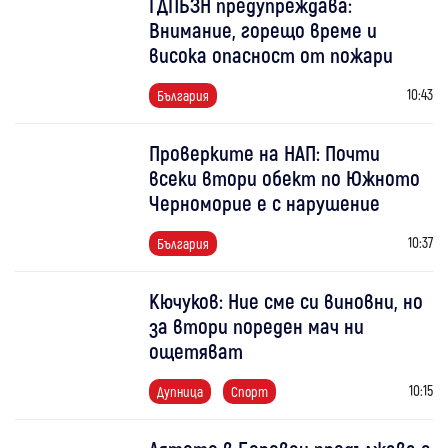
ГДПБЗН предупреждава:
Внимание, горещо време и
висока опасност от пожари
10:43
България
Проверките на НАП: Почти
всеки втори обект по Южното
Черноморие е с нарушение
10:37
България
Кючуков: Ние сме си виновни, но
за втори пореден мач ни
ощетяват
10:15
Дупница
Спорт