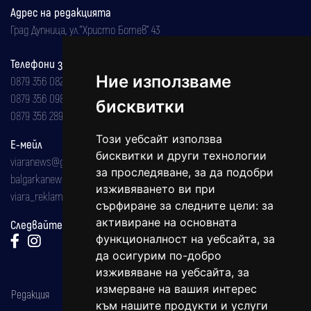
Адрес на редакцията
Град Дупница, ул.''Христо Ботев" 43
Телефони за реклама и абонаменти
Ние използваме
0879 356 082
0879 356 098
бисквитки
0879 356 289
Този уебсайт използва
Е-мейл
бисквитки и други технологии
viaranews@gmail.com
за проследяване, за да подобри
balgarkanews@gmail.com
изживяването ви при
viara_reklama@mail.bg
сърфиране за следните цели:
за
активиране на основната
Следвайте ни:
функционалност на уебсайта
,
за
да осигурим по-добро
изживяване на уебсайта
,
за
измерване на вашия интерес
Редакция
към нашите продукти и услуги