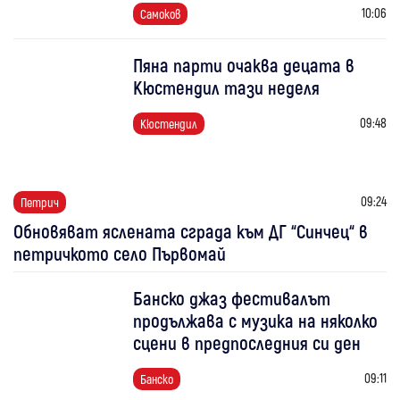
10:06
Самоков
Пяна парти очаква децата в
Кюстендил тази неделя
09:48
Кюстендил
09:24
Петрич
Обновяват яслената сграда към ДГ “Синчец“ в
петричкото село Първомай
Банско джаз фестивалът
продължава с музика на няколко
сцени в предпоследния си ден
09:11
Банско