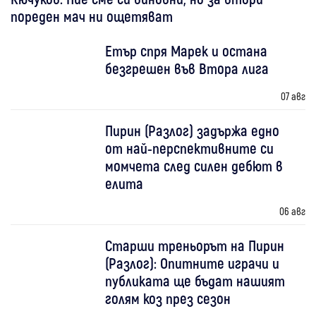
пореден мач ни ощетяват
Етър спря Марек и остана
безгрешен във Втора лига
07 авг
Пирин (Разлог) задържа едно
от най-перспективните си
момчета след силен дебют в
елита
06 авг
Старши треньорът на Пирин
(Разлог): Опитните играчи и
публиката ще бъдат нашият
голям коз през сезон