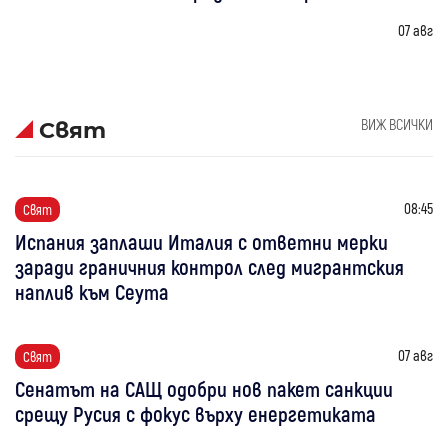
07 авг
ВИЖ ВСИЧКИ
Свят
08:45
Свят
Испания заплаши Италия с ответни мерки
заради граничния контрол след мигрантския
наплив към Сеута
07 авг
Свят
Сенатът на САЩ одобри нов пакет санкции
срещу Русия с фокус върху енергетиката