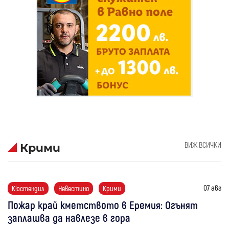
ВИЖ ВСИЧКИ
Крими
07 авг
Кюстендил
Невестино
Крими
Пожар край кметството в Еремия: Огънят
заплашва да навлезе в гора