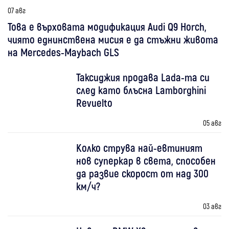
07 авг
Това е върховата модификация Audi Q9 Horch,
чиято еднинствена мисия е да стъжни живота
на Mercedes-Maybach GLS
Таксиджия продава Lada-та си
след като блъсна Lamborghini
Revuelto
05 авг
Колко струва най-евтиният
нов суперкар в света, способен
да развие скорост от над 300
км/ч?
03 авг