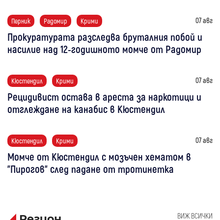
07 авг
Перник
Радомир
Крими
Прокуратурата разследва бруталния побой и
насилие над 12-годишното момче от Радомир
07 авг
Кюстендил
Крими
Рецидивист остава в ареста за наркотици и
отглеждане на канабис в Кюстендил
07 авг
Кюстендил
Крими
Момче от Кюстендил с мозъчен хематом в
"Пирогов" след падане от тротинетка
ВИЖ ВСИЧКИ
Регион