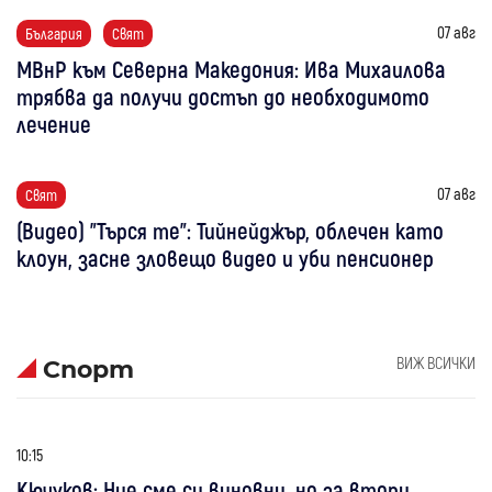
07 авг
България
Свят
МВнР към Северна Македония: Ива Михаилова
трябва да получи достъп до необходимото
лечение
07 авг
Свят
(Видео) "Търся те": Тийнейджър, облечен като
клоун, засне зловещо видео и уби пенсионер
ВИЖ ВСИЧКИ
Спорт
10:15
Кючуков: Ние сме си виновни, но за втори