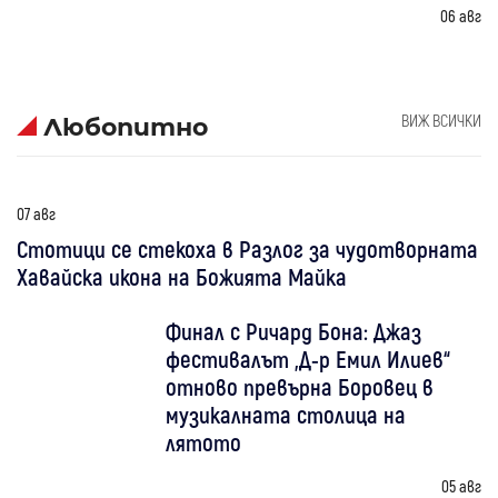
06 авг
ВИЖ ВСИЧКИ
Любопитно
07 авг
Стотици се стекоха в Разлог за чудотворната
Хавайска икона на Божията Майка
Финал с Ричард Бона: Джаз
фестивалът „Д-р Емил Илиев“
отново превърна Боровец в
музикалната столица на
лятото
05 авг