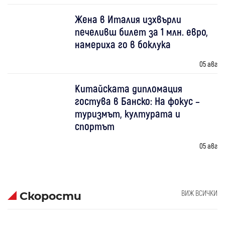
Жена в Италия изхвърли
печеливш билет за 1 млн. евро,
намериха го в боклука
05 авг
Китайската дипломация
гостува в Банско: На фокус –
туризмът, културата и
спортът
05 авг
ВИЖ ВСИЧКИ
Скорости