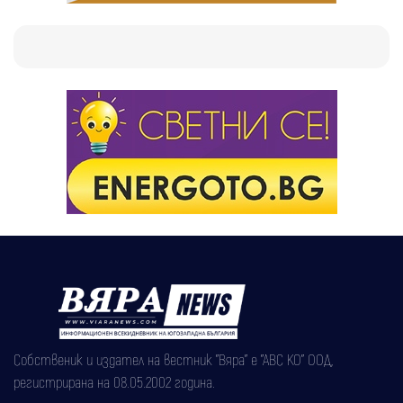
Собственик и издател на вестник "Вяра" е "АВС КО" ООД,
регистрирана на 08.05.2002 година.