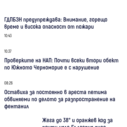
ГДПБЗН предупреждава: Внимание, горещо
време и висока опасност от пожари
10:43
10:37
Проверките на НАП: Почти всеки втори обект
по Южното Черноморие е с нарушение
08:26
Оставиха за постоянно в ареста петима
обвиняеми по делото за разпространение на
фентанил
Жега до 38° и оранжев код за
почти цяла България днес