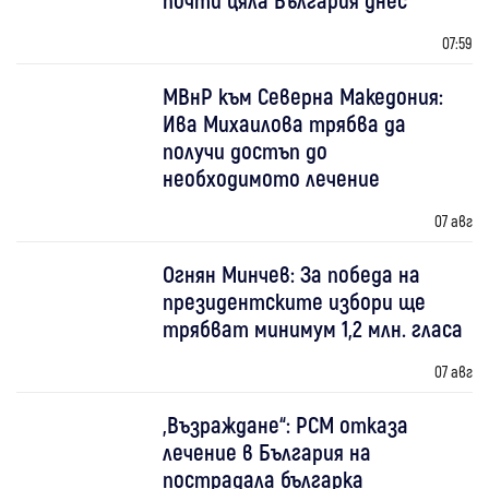
07:59
МВнР към Северна Македония:
Ива Михаилова трябва да
получи достъп до
необходимото лечение
07 авг
Огнян Минчев: За победа на
президентските избори ще
трябват минимум 1,2 млн. гласа
07 авг
„Възраждане“: РСМ отказа
лечение в България на
пострадала българка