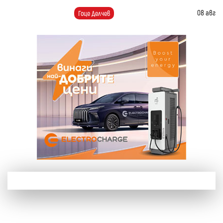
08 авг
Гоце Делчев