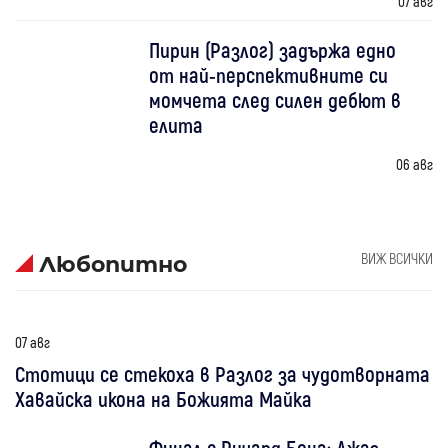
07 авг
Пирин (Разлог) задържа едно
от най-перспективните си
момчета след силен дебют в
елита
06 авг
ВИЖ ВСИЧКИ
Любопитно
07 авг
Стотици се стекоха в Разлог за чудотворната
Хавайска икона на Божията Майка
Финал с Ричард Бона: Джаз