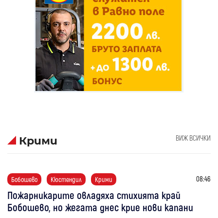
ВИЖ ВСИЧКИ
Крими
08:46
Бобошево
Кюстендил
Крими
Пожарникарите овладяха стихията край
Бобошево, но жегата днес крие нови капани