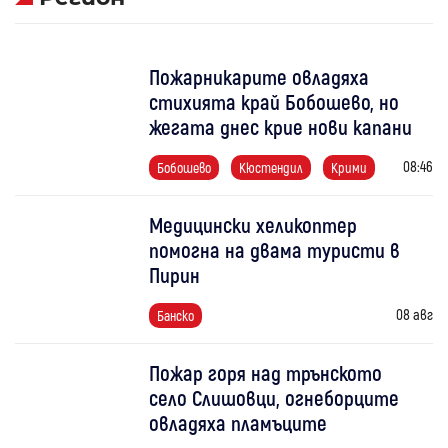
Пожарникарите овладяха
стихията край Бобошево, но
жегата днес крие нови капани
08:46
Бобошево
Кюстендил
Крими
Медицински хеликоптер
помогна на двама туристи в
Пирин
08 авг
Банско
Пожар горя над трънското
село Слишовци, огнеборците
овладяха пламъците