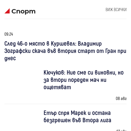
ВИЖ ВСИЧКИ
Спорт
09:24
След 46-о място в Куршевел: Владимир
Зографски скача във втория старт от Гран при
днес
Кючуков: Ние сме си виновни, но
за втори пореден мач ни
ощетяват
08 авг
Етър спря Марек и остана
безгрешен във Втора лига