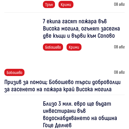
08 авг
Трън
Крими
7 екипа гасят пожара във
Висока могила, огънят засегна
две къщи и върви към Сопово
08 авг
Бобошево
Крими
08 авг
Бобошево
Призив за помощ: Бобошево търси доброволци
за гасенето на пожара край Висока могила
Близо 3 млн. евро ще бъдат
инвестирани във
водоснабдяването на община
Гоце Делчев