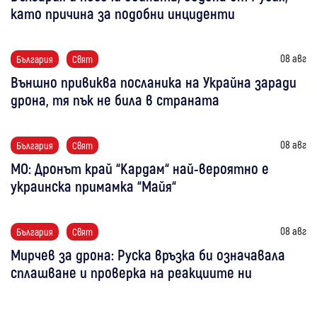
като причина за подобни инциденти
08 авг
България
Свят
Външно привиква посланика на Украйна заради
дрона, тя пък не била в страната
08 авг
България
Свят
МО: Дронът край “Кардам“ най-вероятно е
украинска примамка “Майя“
08 авг
България
Свят
Мирчев за дрона: Руска връзка би означавала
сплашване и проверка на реакциите ни