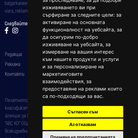
за проследяване, за да подобри
balgarkanews@gmail.com
изживяването ви при
viara_reklama@mail.bg
сърфиране за следните цели:
за
активиране на основната
Следвайте ни:
функционалност на уебсайта
,
за
да осигурим по-добро
изживяване на уебсайта
,
за
измерване на вашия интерес
Редакция
към нашите продукти и услуги
Реклама
и за персонализиране на
Контакти
маркетинговите
взаимодействия
,
за
предоставяне на реклами които
са по-подходящи за вас
.
Печатното издание на вестника е регистрирано в националния
класификатор на печатните издания (Българска национална
Съгласен съм
агенция за ISSN) под номер: ISSN 1312-4722.
"АВС КО" ООД е притежател на марката: Вяра информационен
Аз отказвам
всекидневник на югозападна България, със свидетелство за марка
Промяна на предпочитанията