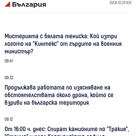
ВИЖ ВСИЧКИ
България
Мистерията с бялата тениска: Кой изтри
логото на "Кинтекс" от гърдите на военния
министър?
09:41
09:32
Продължава работата по изясняване на
обстоятелствата около дрона, който се
взриви на българска територия
09:12
От 16:00 ч. днес: Спират камионите по "Тракия",