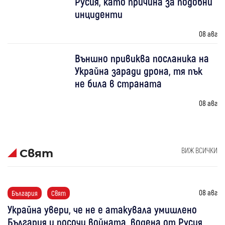
Русия, като причина за подобни
инциденти
08 авг
Външно привиква посланика на
Украйна заради дрона, тя пък
не била в страната
08 авг
ВИЖ ВСИЧКИ
Свят
08 авг
България
Свят
Украйна увери, че не е атакувала умишлено
България и посочи войната, водена от Русия,