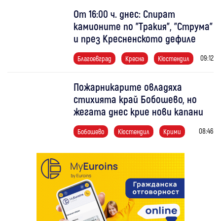
От 16:00 ч. днес: Спират
камионите по "Тракия", "Струма"
и през Кресненското дефиле
09:12
Благоевград
Кресна
Кюстендил
Пожарникарите овладяха
стихията край Бобошево, но
жегата днес крие нови капани
08:46
Бобошево
Кюстендил
Крими