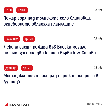
08 авг
Трън
Крими
Пожар горя над трънското село Слишовци,
огнеборците овладяха пламъците
08 авг
Бобошево
Крими
7 екипа гасят пожара във Висока могила,
огънят засегна две къщи и върви към Сопово
08 авг
Дупница
Крими
Мотоциклетист пострада при катастрофа в
Дупница
ВИЖ ВСИЧКИ
Регион