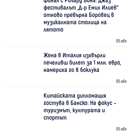
фестивалът „Д-р Емил Илиев“
отново превърна Боровец в
музикалната столица на
лятото
05 авг
Жена в Италия изхвърли
печеливш билет за 1 млн. евро,
намериха го в боклука
05 авг
Китайската дипломация
гостува в Банско: На фокус –
туризмът, културата и
спортът
05 авг