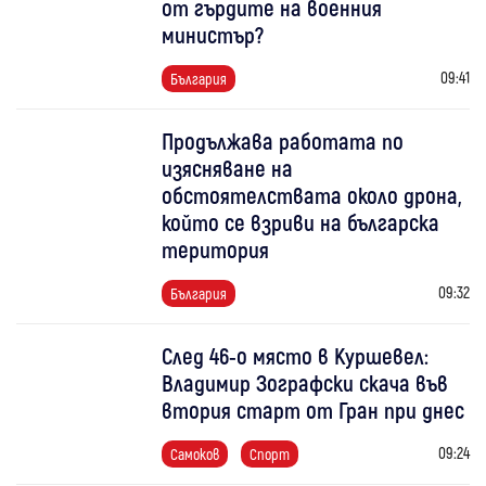
от гърдите на военния
министър?
09:41
България
Продължава работата по
изясняване на
обстоятелствата около дрона,
който се взриви на българска
територия
09:32
България
След 46-о място в Куршевел:
Владимир Зографски скача във
втория старт от Гран при днес
09:24
Самоков
Спорт