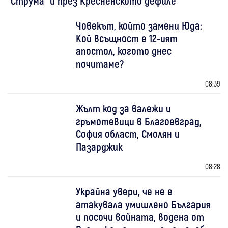
"Струма" и през Кресненското дефиле
Човекът, който замени Юда:
Кой всъщност е 12-ият
апостол, когото днес
почитаме?
08:39
Жълт код за валежи и
гръмотевици в Благоевград,
София област, Смолян и
Пазарджик
08:28
Украйна увери, че не е
атакувала умишлено България
и посочи войната, водена от