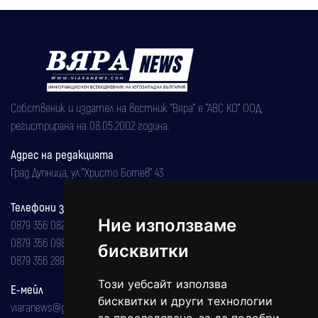
Собственик и издател на вестник "Вяра" е "АВС КО" ООД,
регистрирана на 08.05.2002 година.
Адрес на редакцията
Град Дупница, ул.''Христо Ботев" 43
Телефони за реклама и абонаменти
Ние използваме
0879 356 082
0879 356 098
бисквитки
0879 356 289
Този уебсайт използва
Е-мейл
бисквитки и други технологии
viaranews@gmail.com