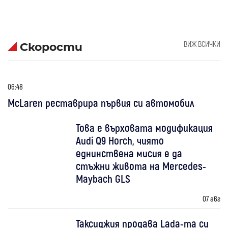
ВИЖ ВСИЧКИ
Скорости
06:48
McLaren реставрира първия си автомобил
Това е върховата модификация
Audi Q9 Horch, чиято
еднинствена мисия е да
стъжни живота на Mercedes-
Maybach GLS
07 авг
Таксиджия продава Lada-та си