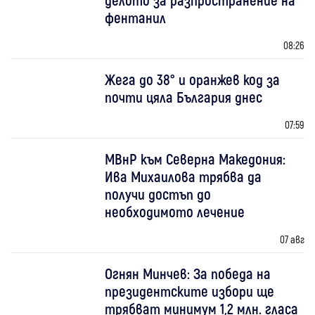
фентанил
08:26
Жега до 38° и оранжев код за
почти цяла България днес
07:59
МВнР към Северна Македония:
Ива Михаилова трябва да
получи достъп до
необходимото лечение
07 авг
Огнян Минчев: За победа на
президентските избори ще
трябват минимум 1,2 млн. гласа