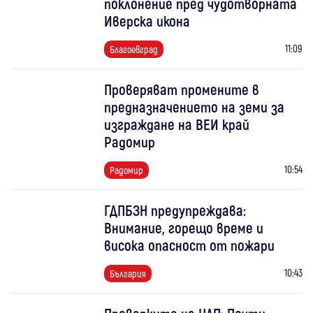
поклонение пред чудотворната
Иверска икона
11:09
Благоевград
Проверяват промените в
предназначението на земи за
изграждане на ВЕИ край
Радомир
10:54
Радомир
ГДПБЗН предупреждава:
Внимание, горещо време и
висока опасност от пожари
10:43
България