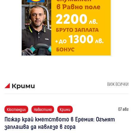
ВИЖ ВСИЧКИ
Крими
07 авг
Кюстендил
Невестино
Крими
Пожар край кметството в Еремия: Огънят
заплашва да навлезе в гора