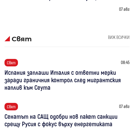
07 авг
ВИЖ ВСИЧКИ
Свят
08:45
Свят
Испания заплаши Италия с ответни мерки
заради граничния контрол след мигрантския
наплив към Сеута
07 авг
Свят
Сенатът на САЩ одобри нов пакет санкции
срещу Русия с фокус върху енергетиката