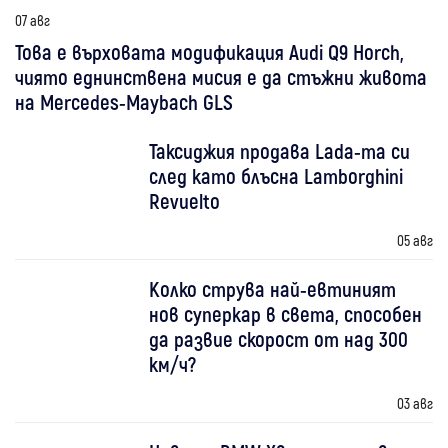
07 авг
Това е върховата модификация Audi Q9 Horch,
чиято еднинствена мисия е да стъжни живота
на Mercedes-Maybach GLS
Таксиджия продава Lada-та си
след като блъсна Lamborghini
Revuelto
05 авг
Колко струва най-евтиният
нов суперкар в света, способен
да развие скорост от над 300
км/ч?
03 авг