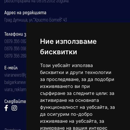
регистрирана на 08.05.2002 година.
Адрес на редакцията
Град Дупница, ул.''Христо Ботев" 43
Телефони за реклама и абонаменти
Ние използваме
0879 356 082
0879 356 098
бисквитки
0879 356 289
Този уебсайт използва
Е-мейл
бисквитки и други технологии
viaranews@gmail.com
за проследяване, за да подобри
balgarkanews@gmail.com
изживяването ви при
viara_reklama@mail.bg
сърфиране за следните цели:
за
активиране на основната
Следвайте ни:
функционалност на уебсайта
,
за
да осигурим по-добро
изживяване на уебсайта
,
за
измерване на вашия интерес