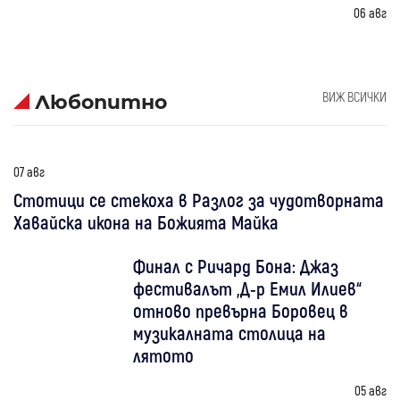
06 авг
ВИЖ ВСИЧКИ
Любопитно
07 авг
Стотици се стекоха в Разлог за чудотворната
Хавайска икона на Божията Майка
Финал с Ричард Бона: Джаз
фестивалът „Д-р Емил Илиев“
отново превърна Боровец в
музикалната столица на
лятото
05 авг