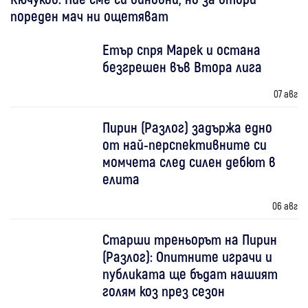
пореден мач ни ощетяват
Етър спря Марек и остана
безгрешен във Втора лига
07 авг
Пирин (Разлог) задържа едно
от най-перспективните си
момчета след силен дебют в
елита
06 авг
Старши треньорът на Пирин
(Разлог): Опитните играчи и
публиката ще бъдат нашият
голям коз през сезон