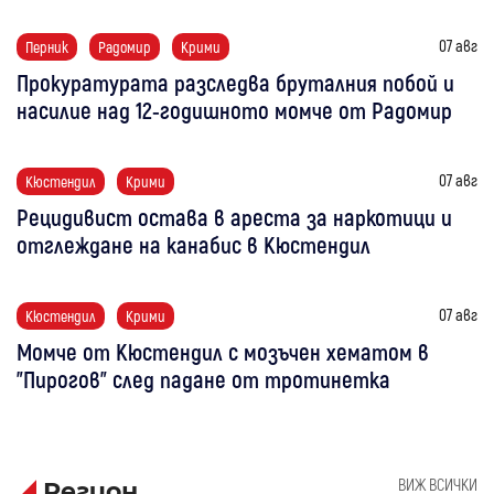
07 авг
Перник
Радомир
Крими
Прокуратурата разследва бруталния побой и
насилие над 12-годишното момче от Радомир
07 авг
Кюстендил
Крими
Рецидивист остава в ареста за наркотици и
отглеждане на канабис в Кюстендил
07 авг
Кюстендил
Крими
Момче от Кюстендил с мозъчен хематом в
"Пирогов" след падане от тротинетка
ВИЖ ВСИЧКИ
Регион