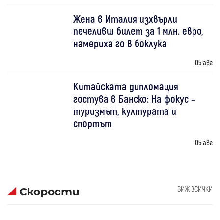
Жена в Италия изхвърли
печеливш билет за 1 млн. евро,
намериха го в боклука
05 авг
Китайската дипломация
гостува в Банско: На фокус –
туризмът, културата и
спортът
05 авг
ВИЖ ВСИЧКИ
Скорости