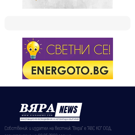
Собственик и издател на вестник "Вяра" е "АВС КО" ООД,