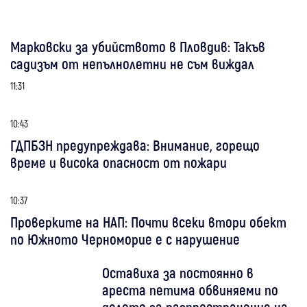
Марковски за убийството в Пловдив: Такъв
садизъм от непълнолетни не съм виждал
11:31
10:43
ГДПБЗН предупреждава: Внимание, горещо
време и висока опасност от пожари
10:37
Проверките на НАП: Почти всеки втори обект
по Южното Черноморие е с нарушение
Оставиха за постоянно в
ареста петима обвиняеми по
делото за разпространение на