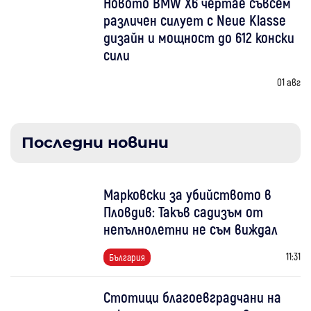
Новото BMW X6 чертае съвсем
различен силует с Neue Klasse
дизайн и мощност до 612 конски
сили
01 авг
Последни новини
Марковски за убийството в
Пловдив: Такъв садизъм от
непълнолетни не съм виждал
11:31
България
Стотици благоевградчани на