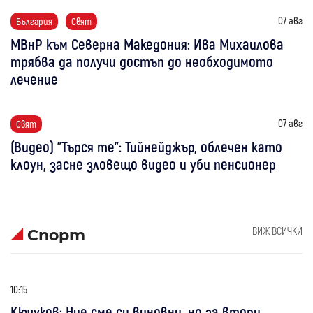
07 авг
България
Свят
МВнР към Северна Македония: Ива Михаилова
трябва да получи достъп до необходимото
лечение
07 авг
Свят
(Видео) "Търся те": Тийнейджър, облечен като
клоун, засне зловещо видео и уби пенсионер
ВИЖ ВСИЧКИ
Спорт
10:15
Кючуков: Ние сме си виновни, но за втори