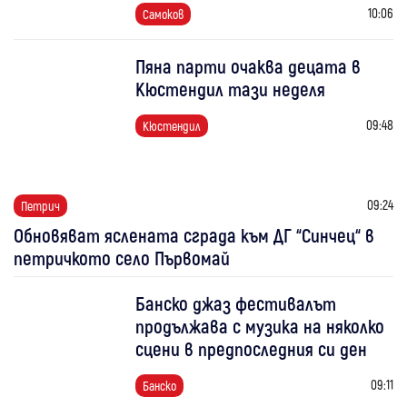
10:06
Самоков
Пяна парти очаква децата в
Кюстендил тази неделя
09:48
Кюстендил
09:24
Петрич
Обновяват яслената сграда към ДГ “Синчец“ в
петричкото село Първомай
Банско джаз фестивалът
продължава с музика на няколко
сцени в предпоследния си ден
09:11
Банско