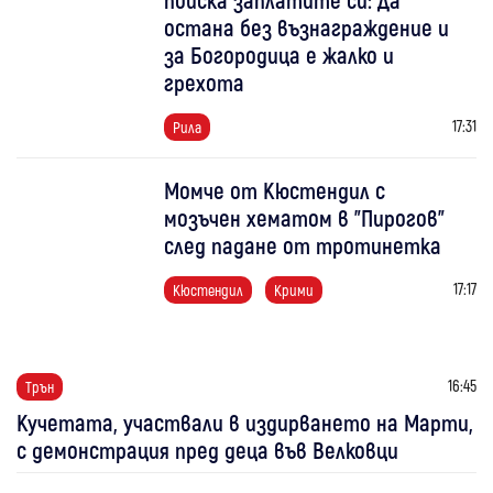
остана без възнаграждение и
за Богородица е жалко и
грехота
17:31
Рила
Момче от Кюстендил с
мозъчен хематом в "Пирогов"
след падане от тротинетка
17:17
Кюстендил
Крими
16:45
Трън
Кучетата, участвали в издирването на Марти,
с демонстрация пред деца във Велковци