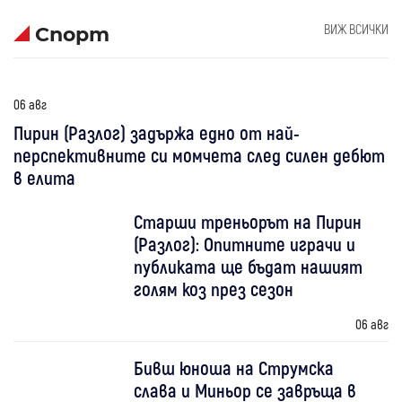
ВИЖ ВСИЧКИ
Спорт
06 авг
Пирин (Разлог) задържа едно от най-
перспективните си момчета след силен дебют
в елита
Старши треньорът на Пирин
(Разлог): Опитните играчи и
публиката ще бъдат нашият
голям коз през сезон
06 авг
Бивш юноша на Струмска
слава и Миньор се завръща в