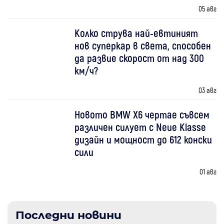
05 авг
Колко струва най-евтиният
нов суперкар в света, способен
да развие скорост от над 300
км/ч?
03 авг
Новото BMW X6 чертае съвсем
различен силует с Neue Klasse
дизайн и мощност до 612 конски
сили
01 авг
Последни новини