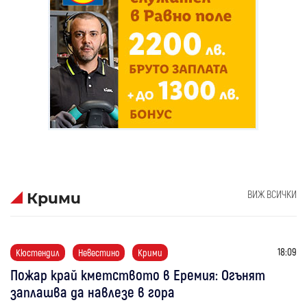
ВИЖ ВСИЧКИ
Крими
18:09
Кюстендил
Невестино
Крими
Пожар край кметството в Еремия: Огънят
заплашва да навлезе в гора