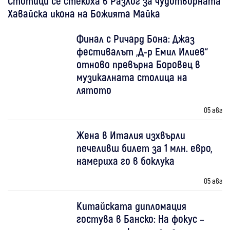
Стотици се стекоха в Разлог за чудотворната
Хавайска икона на Божията Майка
Финал с Ричард Бона: Джаз
фестивалът „Д-р Емил Илиев“
отново превърна Боровец в
музикалната столица на
лятото
05 авг
Жена в Италия изхвърли
печеливш билет за 1 млн. евро,
намериха го в боклука
05 авг
Китайската дипломация
гостува в Банско: На фокус –