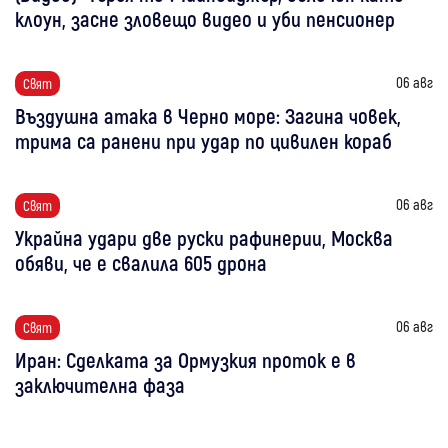
клоун, засне зловещо видео и уби пенсионер
06 авг
Свят
Въздушна атака в Черно море: Загина човек,
трима са ранени при удар по цивилен кораб
06 авг
Свят
Украйна удари две руски рафинерии, Москва
обяви, че е свалила 605 дрона
06 авг
Свят
Иран: Сделката за Ормузкия проток е в
заключителна фаза