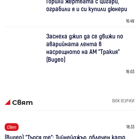
Горили жертвата с цигари,
ограбили я и си купили дюнери
16:49
Заснеха джип да се движи по
аварийната лента в
насрещното на АМ "Тракия"
(Видео)
16:03
ВИЖ ВСИЧКИ
Свят
18:33
Свят
(Видео) "Търся те": Тийнейджър, облечен като