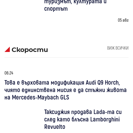
туризмът, културата и
спортът
05 авг
ВИЖ ВСИЧКИ
Скорости
06:24
Това е върховата модификация Audi Q9 Horch,
чиято еднинствена мисия е да стъжни живота
на Mercedes-Maybach GLS
Таксиджия продава Lada-та си
след като блъсна Lamborghini
Revuelto