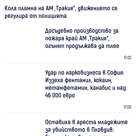
Кола пламна на АМ „Тракия“, движението се
регулира от полицията
Досъдебно производство за
пожара край АМ „Тракия“,
огънят продължава да тлее
17:02
Удар по наркобизнеса в София:
Иззеха фентанил, кокаин,
метамфетамин, канабис и над
46 000 евро
17:00
Оставиха в ареста младежите
за убийството в Пловдив: