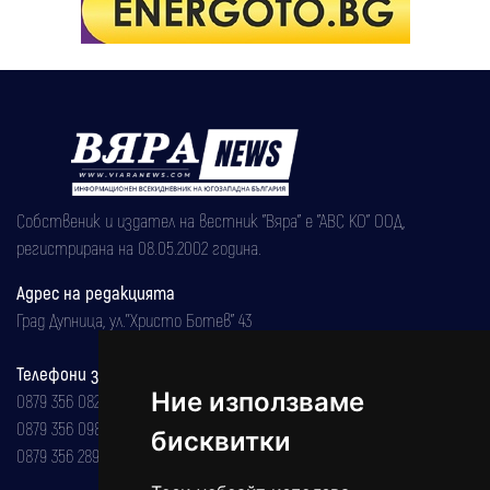
Собственик и издател на вестник "Вяра" е "АВС КО" ООД,
регистрирана на 08.05.2002 година.
Адрес на редакцията
Град Дупница, ул.''Христо Ботев" 43
Телефони за реклама и абонаменти
Ние използваме
0879 356 082
0879 356 098
бисквитки
0879 356 289