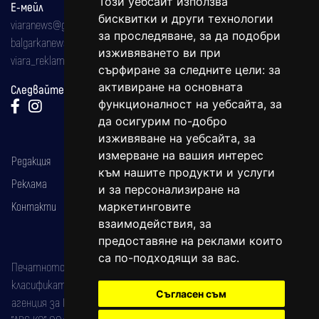
Този уебсайт използва
Е-мейл
бисквитки и други технологии
viaranews@gmail.com
за проследяване, за да подобри
balgarkanews@gmail.com
изживяването ви при
viara_reklama@mail.bg
сърфиране за следните цели:
за
активиране на основната
Следвайте ни:
функционалност на уебсайта
,
за
да осигурим по-добро
изживяване на уебсайта
,
за
измерване на вашия интерес
Редакция
към нашите продукти и услуги
Реклама
и за персонализиране на
Контакти
маркетинговите
взаимодействия
,
за
предоставяне на реклами които
са по-подходящи за вас
.
Печатното издание на вестника е регистрирано в националния
класификатор на печатните издания (Българска национална
Съгласен съм
агенция за ISSN) под номер: ISSN 1312-4722.