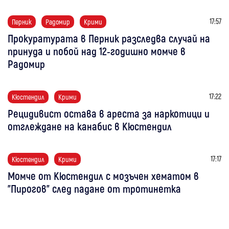
17:57
Перник
Радомир
Крими
Прокуратурата в Перник разследва случай на
принуда и побой над 12-годишно момче в
Радомир
17:22
Кюстендил
Крими
Рецидивист остава в ареста за наркотици и
отглеждане на канабис в Кюстендил
17:17
Кюстендил
Крими
Момче от Кюстендил с мозъчен хематом в
"Пирогов" след падане от тротинетка