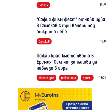
18:25
Перник
"София филм фест" отново идва
в Самоков с три вечери под
открито небе
18:14
Самоков
Пожар край кметството в
Еремия: Огънят заплашва да
навлезе в гора
18:09
Кюстендил
Невестино
Крими