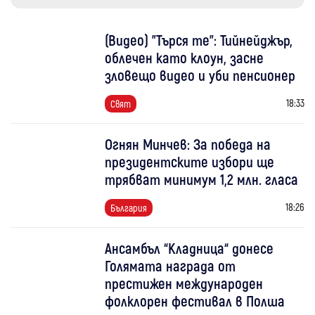
(Видео) "Търся те": Тийнейджър,
облечен като клоун, засне
зловещо видео и уби пенсионер
18:33
Свят
Огнян Минчев: За победа на
президентските избори ще
трябват минимум 1,2 млн. гласа
18:26
България
Ансамбъл “Кладница“ донесе
Голямата награда от
престижен международен
фолклорен фестивал в Полша