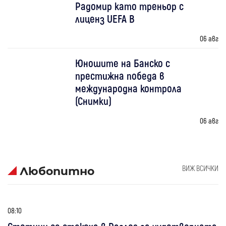
Радомир като треньор с
лиценз UEFA B
06 авг
Юношите на Банско с
престижна победа в
международна контрола
(Снимки)
06 авг
ВИЖ ВСИЧКИ
Любопитно
08:10