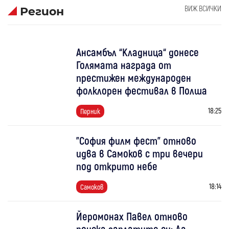
ВИЖ ВСИЧКИ
Регион
Ансамбъл “Кладница“ донесе
Голямата награда от
престижен международен
фолклорен фестивал в Полша
18:25
Перник
"София филм фест" отново
идва в Самоков с три вечери
под открито небе
18:14
Самоков
Йеромонах Павел отново
поиска заплатите си: Да