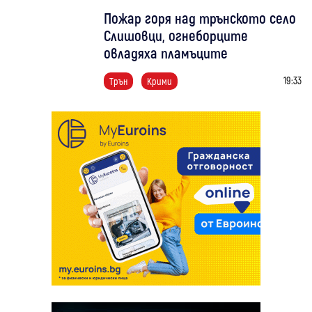
Пожар горя над трънското село
Слишовци, огнеборците
овладяха пламъците
19:33
Трън
Крими