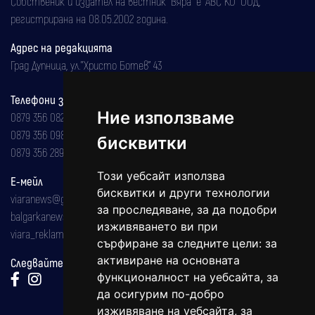
Собственик и издател на вестник "Вяра" е "АВС КО" ООД,
регистрирана на 08.05.2002 година.
Адрес на редакцията
Град Дупница, ул.''Христо Ботев" 43
Телефони за реклама и абонаменти
Ние използваме
0879 356 082
0879 356 098
бисквитки
0879 356 289
Този уебсайт използва
Е-мейл
бисквитки и други технологии
viaranews@gmail.com
за проследяване, за да подобри
balgarkanews@gmail.com
изживяването ви при
viara_reklama@mail.bg
сърфиране за следните цели:
за
активиране на основната
Следвайте ни:
функционалност на уебсайта
,
за
да осигурим по-добро
изживяване на уебсайта
,
за