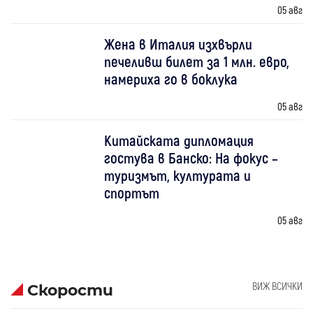
05 авг
Жена в Италия изхвърли
печеливш билет за 1 млн. евро,
намериха го в боклука
05 авг
Китайската дипломация
гостува в Банско: На фокус –
туризмът, културата и
спортът
05 авг
ВИЖ ВСИЧКИ
Скорости