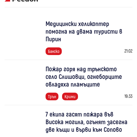
Медицински хеликоптер
помогна на двама туристи в
Пирин
21:02
Банско
Пожар горя над трънското
село Слишовци, огнеборците
овладяха пламъците
19:33
Трън
Крими
7 екипа гасят пожара във
Висока могила, огънят засегна
две къщи и върви към Сопово