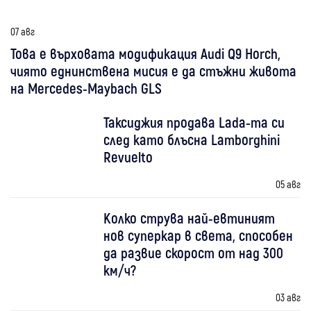
07 авг
Това е върховата модификация Audi Q9 Horch,
чиято еднинствена мисия е да стъжни живота
на Mercedes-Maybach GLS
Таксиджия продава Lada-та си
след като блъсна Lamborghini
Revuelto
05 авг
Колко струва най-евтиният
нов суперкар в света, способен
да развие скорост от над 300
км/ч?
03 авг