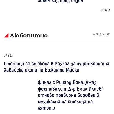
06 авг
ВИЖ ВСИЧКИ
Любопитно
07 авг
Стотици се стекоха в Разлог за чудотворната
Хавайска икона на Божията Майка
Финал с Ричард Бона: Джаз
фестивалът „Д-р Емил Илиев“
отново превърна Боровец в
музикалната столица на
лятото