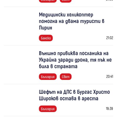
Медицински хеликоптер
помогна на двама туристи в
Пирин
21:02
Банско
Външно привиква посланика на
Украйна заради дрона, тя пък не
била в страната
20:41
България
Свят
Шефът на ДПС в Бургас Христо
Широков остава в ареста
19:39
България