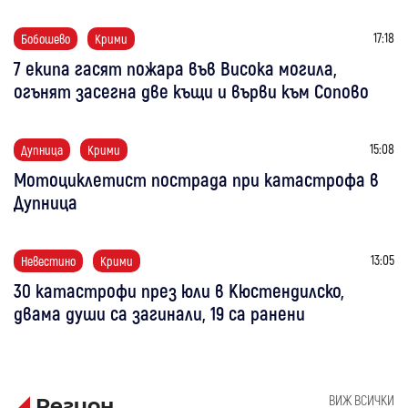
17:18
Бобошево
Крими
7 екипа гасят пожара във Висока могила,
огънят засегна две къщи и върви към Сопово
15:08
Дупница
Крими
Мотоциклетист пострада при катастрофа в
Дупница
13:05
Невестино
Крими
30 катастрофи през юли в Кюстендилско,
двама души са загинали, 19 са ранени
ВИЖ ВСИЧКИ
Регион