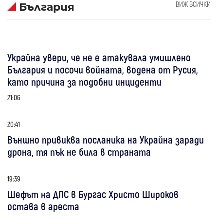
ВИЖ ВСИЧКИ
България
Украйна увери, че не е атакувала умишлено
България и посочи войната, водена от Русия,
като причина за подобни инциденти
21:06
20:41
Външно привиква посланика на Украйна заради
дрона, тя пък не била в страната
19:39
Шефът на ДПС в Бургас Христо Широков
остава в ареста