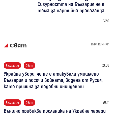
Сигурността на България не е
тема за партийна пропаганда
17:44
ВИЖ ВСИЧКИ
Свят
21:06
България
Свят
Украйна увери, че не е атакувала умишлено
България и посочи войната, водена от Русия,
като причина за подобни инциденти
20:41
България
Свят
Външно привиква посланика на Украйна заради