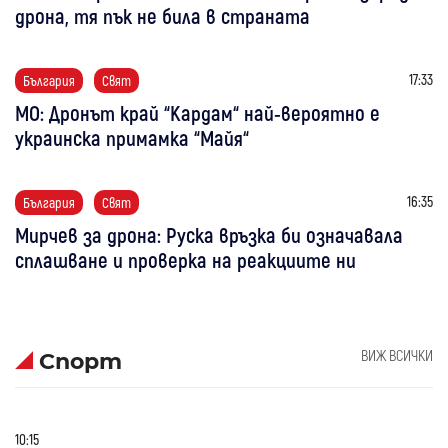
дрона, тя пък не била в страната
17:33
България
Свят
МО: Дронът край “Кардам“ най-вероятно е
украинска примамка “Майя“
16:35
България
Свят
Мирчев за дрона: Руска връзка би означавала
сплашване и проверка на реакциите ни
ВИЖ ВСИЧКИ
Спорт
10:15