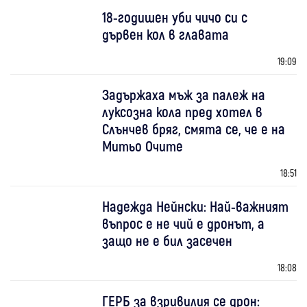
18-годишен уби чичо си с
дървен кол в главата
19:09
Задържаха мъж за палеж на
луксозна кола пред хотел в
Слънчев бряг, смята се, че е на
Митьо Очите
18:51
Надежда Нейнски: Най-важният
въпрос е не чий е дронът, а
защо не е бил засечен
18:08
ГЕРБ за взривилия се дрон: