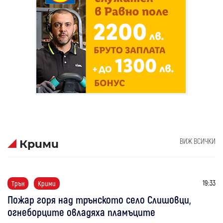
ВИЖ ВСИЧКИ
Крими
19:33
Трън
Крими
Пожар горя над трънското село Слишовци,
огнеборците овладяха пламъците