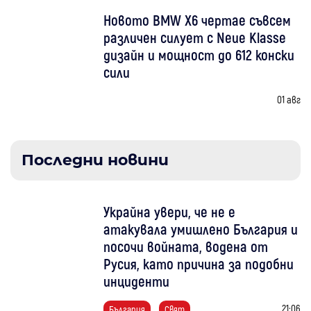
Новото BMW X6 чертае съвсем
различен силует с Neue Klasse
дизайн и мощност до 612 конски
сили
01 авг
Последни новини
Украйна увери, че не е
атакувала умишлено България и
посочи войната, водена от
Русия, като причина за подобни
инциденти
21:06
България
Свят