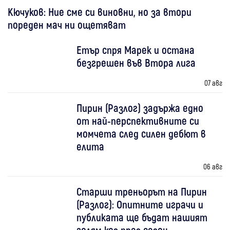
Кючуков: Ние сме си виновни, но за втори
пореден мач ни ощетяват
Етър спря Марек и остана
безгрешен във Втора лига
07 авг
Пирин (Разлог) задържа едно
от най-перспективните си
момчета след силен дебют в
елита
06 авг
Старши треньорът на Пирин
(Разлог): Опитните играчи и
публиката ще бъдат нашият
голям коз през сезон