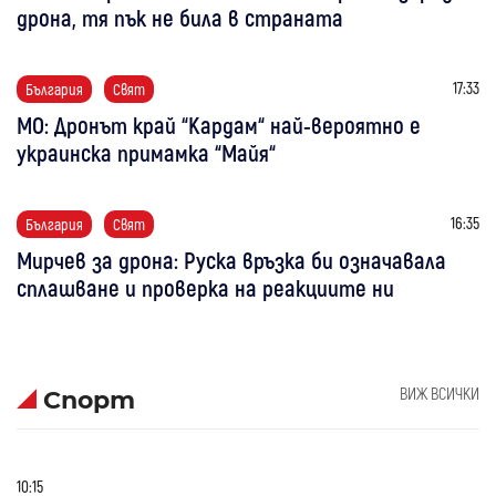
дрона, тя пък не била в страната
17:33
България
Свят
МО: Дронът край “Кардам“ най-вероятно е
украинска примамка “Майя“
16:35
България
Свят
Мирчев за дрона: Руска връзка би означавала
сплашване и проверка на реакциите ни
ВИЖ ВСИЧКИ
Спорт
10:15