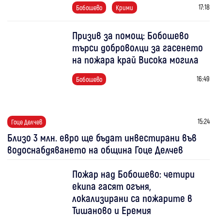
17:18
Бобошево
Крими
Призив за помощ: Бобошево
търси доброволци за гасенето
на пожара край Висока могила
16:49
Бобошево
15:24
Гоце Делчев
Близо 3 млн. евро ще бъдат инвестирани във
водоснабдяването на община Гоце Делчев
Пожар над Бобошево: четири
екипа гасят огъня,
локализирани са пожарите в
Тишаново и Еремия