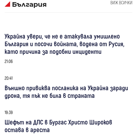
ВИЖ ВСИЧКИ
България
Украйна увери, че не е атакувала умишлено
България и посочи войната, водена от Русия,
като причина за подобни инциденти
21:06
20:41
Външно привиква посланика на Украйна заради
дрона, тя пък не била в страната
19:39
Шефът на ДПС в Бургас Христо Широков
остава в ареста