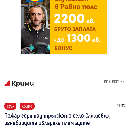
ВИЖ ВСИЧКИ
Крими
19:33
Трън
Крими
Пожар горя над трънското село Слишовци,
огнеборците овладяха пламъците