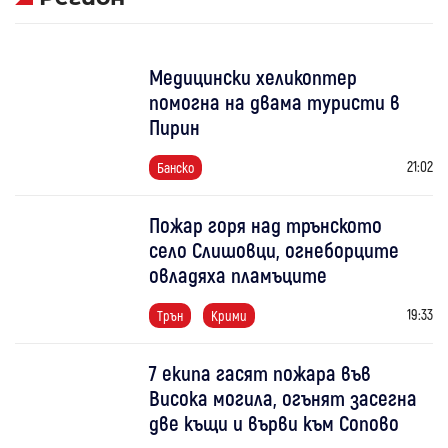
Медицински хеликоптер
помогна на двама туристи в
Пирин
21:02
Банско
Пожар горя над трънското
село Слишовци, огнеборците
овладяха пламъците
19:33
Трън
Крими
7 екипа гасят пожара във
Висока могила, огънят засегна
две къщи и върви към Сопово