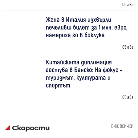
05 авг
Жена в Италия изхвърли
печеливш билет за 1 млн. евро,
намериха го в боклука
05 авг
Китайската дипломация
гостува в Банско: На фокус –
туризмът, културата и
спортът
05 авг
ВИЖ ВСИЧКИ
Скорости