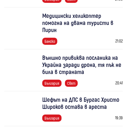
Медицински хеликоптер
помогна на двама туристи в
Пирин
21:02
Банско
Външно привиква посланика на
Украйна заради дрона, тя пък не
била в страната
20:41
България
Свят
Шефът на ДПС в Бургас Христо
Широков остава в ареста
19:39
България