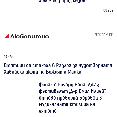
06 авг
ВИЖ ВСИЧКИ
Любопитно
07 авг
Стотици се стекоха в Разлог за чудотворната
Хавайска икона на Божията Майка
Финал с Ричард Бона: Джаз
фестивалът „Д-р Емил Илиев“
отново превърна Боровец в
музикалната столица на
лятото