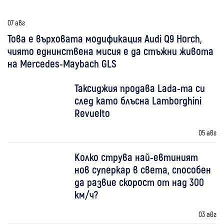
07 авг
Това е върховата модификация Audi Q9 Horch,
чиято еднинствена мисия е да стъжни живота
на Mercedes-Maybach GLS
Таксиджия продава Lada-та си
след като блъсна Lamborghini
Revuelto
05 авг
Колко струва най-евтиният
нов суперкар в света, способен
да развие скорост от над 300
км/ч?
03 авг