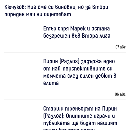
Кючуков: Ние сме си виновни, но за втори
пореден мач ни ощетяват
Етър спря Марек и остана
безгрешен във Втора лига
07 авг
Пирин (Разлог) задържа едно
от най-перспективните си
момчета след силен дебют в
елита
06 авг
Старши треньорът на Пирин
(Разлог): Опитните играчи и
публиката ще бъдат нашият
голям коз през сезон