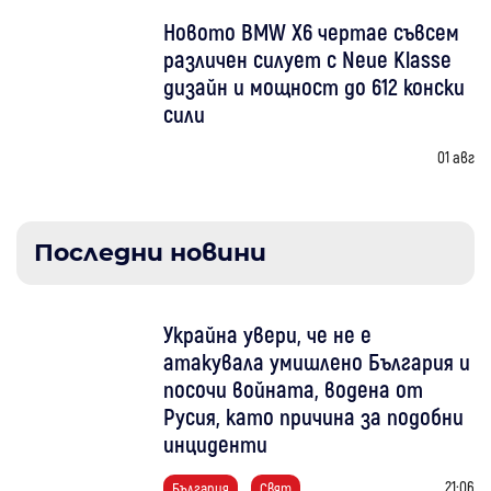
Новото BMW X6 чертае съвсем
различен силует с Neue Klasse
дизайн и мощност до 612 конски
сили
01 авг
Последни новини
Украйна увери, че не е
атакувала умишлено България и
посочи войната, водена от
Русия, като причина за подобни
инциденти
21:06
България
Свят