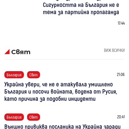
Сигурността на България не е
тема за партийна пропаганда
17:44
ВИЖ ВСИЧКИ
Свят
21:06
България
Свят
Украйна увери, че не е атакувала умишлено
България и посочи войната, водена от Русия,
като причина за подобни инциденти
20:41
България
Свят
Външно привиква посланика на Украйна заради