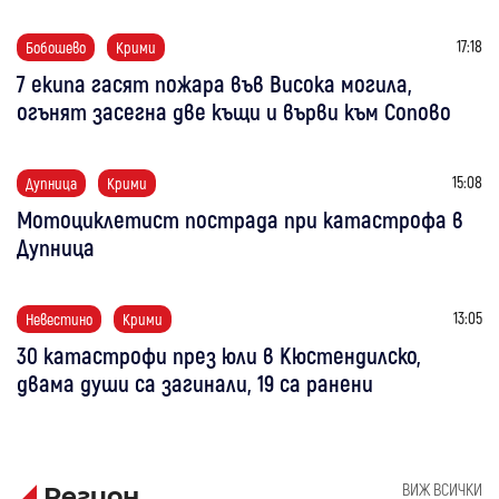
17:18
Бобошево
Крими
7 екипа гасят пожара във Висока могила,
огънят засегна две къщи и върви към Сопово
15:08
Дупница
Крими
Мотоциклетист пострада при катастрофа в
Дупница
13:05
Невестино
Крими
30 катастрофи през юли в Кюстендилско,
двама души са загинали, 19 са ранени
ВИЖ ВСИЧКИ
Регион