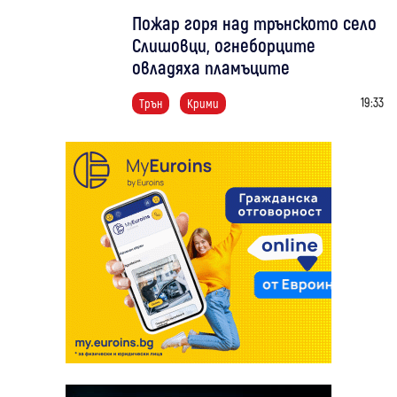
Пожар горя над трънското село
Слишовци, огнеборците
овладяха пламъците
19:33
Трън
Крими