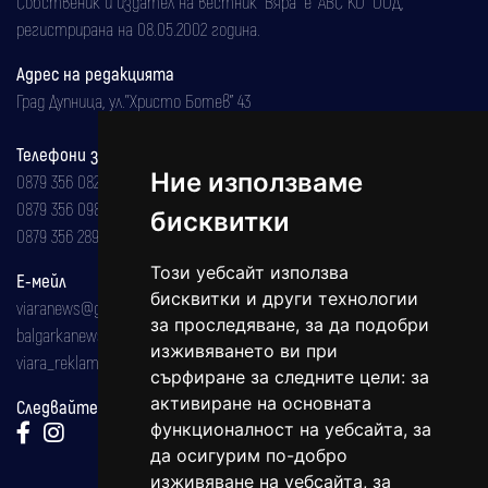
Собственик и издател на вестник "Вяра" е "АВС КО" ООД,
регистрирана на 08.05.2002 година.
Адрес на редакцията
Град Дупница, ул.''Христо Ботев" 43
Телефони за реклама и абонаменти
Ние използваме
0879 356 082
0879 356 098
бисквитки
0879 356 289
Този уебсайт използва
Е-мейл
бисквитки и други технологии
viaranews@gmail.com
за проследяване, за да подобри
balgarkanews@gmail.com
изживяването ви при
viara_reklama@mail.bg
сърфиране за следните цели:
за
активиране на основната
Следвайте ни:
функционалност на уебсайта
,
за
да осигурим по-добро
изживяване на уебсайта
,
за