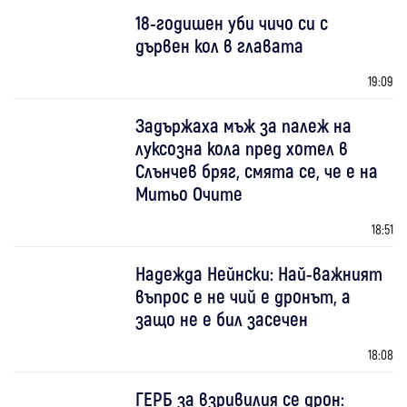
18-годишен уби чичо си с
дървен кол в главата
19:09
Задържаха мъж за палеж на
луксозна кола пред хотел в
Слънчев бряг, смята се, че е на
Митьо Очите
18:51
Надежда Нейнски: Най-важният
въпрос е не чий е дронът, а
защо не е бил засечен
18:08
ГЕРБ за взривилия се дрон: