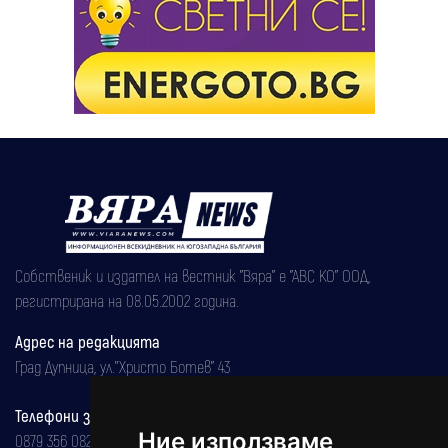
Собственик и издател на вестник "Вяра" е "АВС КО" ООД,
регистрирана на 08.05.2002 година.
Адрес на редакцията
Град Дупница, ул.''Христо Ботев" 43
Телефони за реклама и абонаменти
Ние използваме
0879 356 082