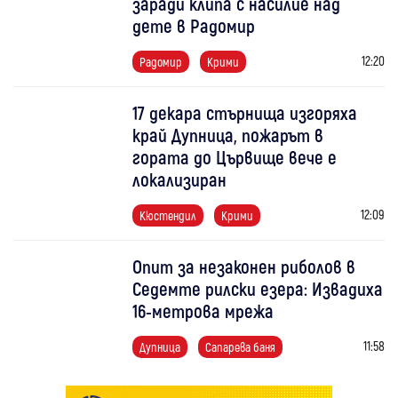
заради клипа с насилие над
дете в Радомир
12:20
Радомир
Крими
17 декара стърнища изгоряха
край Дупница, пожарът в
гората до Цървище вече е
локализиран
12:09
Кюстендил
Крими
Опит за незаконен риболов в
Седемте рилски езера: Извадиха
16-метрова мрежа
11:58
Дупница
Сапарева баня