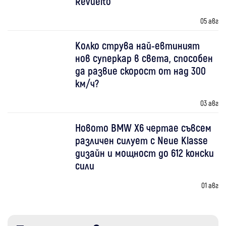
Revuelto
05 авг
Колко струва най-евтиният
нов суперкар в света, способен
да развие скорост от над 300
км/ч?
03 авг
Новото BMW X6 чертае съвсем
различен силует с Neue Klasse
дизайн и мощност до 612 конски
сили
01 авг