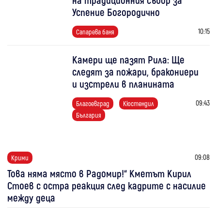
Успение Богородично
10:15
Сапарева баня
Камери ще пазят Рила: Ще
следят за пожари, бракониери
и изстрели в планината
09:43
Благоевград
Кюстендил
България
09:08
Крими
Това няма място в Радомир!“ Кметът Кирил
Стоев с остра реакция след кадрите с насилие
между деца