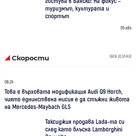
гостува в Банско: На фокус –
туризмът, културата и
спортът
05 авг
ВИЖ ВСИЧКИ
Скорости
06:24
Това е върховата модификация Audi Q9 Horch,
чиято еднинствена мисия е да стъжни живота
на Mercedes-Maybach GLS
Таксиджия продава Lada-та си
след като блъсна Lamborghini