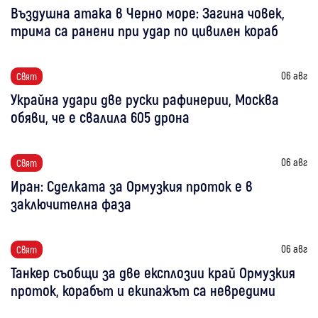
Въздушна атака в Черно море: Загина човек,
трима са ранени при удар по цивилен кораб
06 авг
Свят
Украйна удари две руски рафинерии, Москва
обяви, че е свалила 605 дрона
06 авг
Свят
Иран: Сделката за Ормузкия проток е в
заключителна фаза
06 авг
Свят
Танкер съобщи за две експлозии край Ормузкия
проток, корабът и екипажът са невредими