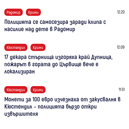
12:20
Радомир
Крими
Полицията се самосезира заради клипа с
насилие над дете в Радомир
12:09
Кюстендил
Крими
17 декара стърнища изгоряха край Дупница,
пожарът в гората до Цървище вече е
локализиран
11:51
Кюстендил
Крими
Монети за 100 евро изчезнаха от закусвалня в
Кюстендил – полицията бързо откри
извършителя