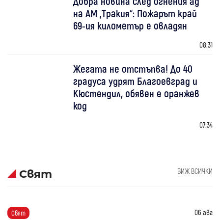
Добра новина след огнения ад
на АМ „Тракия“: Пожарът край
69-ия километър е овладян
08:31
Жегата не отстъпва! До 40
градуса удрят Благоевград и
Кюстендил, обявен е оранжев
код
07:34
ВИЖ ВСИЧКИ
Свят
06 авг
Свят