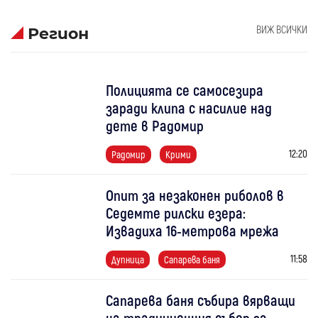
ВИЖ ВСИЧКИ
Регион
Полицията се самосезира
заради клипа с насилие над
дете в Радомир
12:20
Радомир
Крими
Опит за незаконен риболов в
Седемте рилски езера:
Извадиха 16-метрова мрежа
11:58
Дупница
Сапарева баня
Сапарева баня събира вярващи
на традиционния събор за