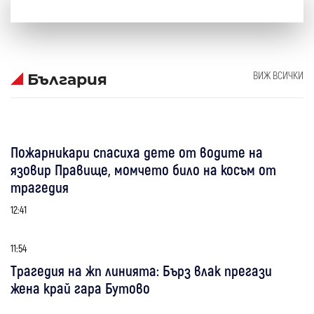
ВИЖ ВСИЧКИ
България
Пожарникари спасиха дете от водите на
язовир Правище, момчето било на косъм от
трагедия
12:41
11:54
Трагедия на жп линията: Бърз влак прегази
жена край гара Бутово