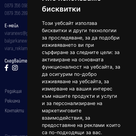
0879 356 098
бисквитки
0879 356 289
Този уебсайт използва
Е-мейл
бисквитки и други технологии
viaranews@gmail.com
за проследяване, за да подобри
balgarkanews@gmail.com
изживяването ви при
viara_reklama@mail.bg
сърфиране за следните цели:
за
активиране на основната
Следвайте ни:
функционалност на уебсайта
,
за
да осигурим по-добро
изживяване на уебсайта
,
за
измерване на вашия интерес
Редакция
към нашите продукти и услуги
Реклама
и за персонализиране на
Контакти
маркетинговите
взаимодействия
,
за
предоставяне на реклами които
са по-подходящи за вас
.
Печатното издание на вестника е регистрирано в националния