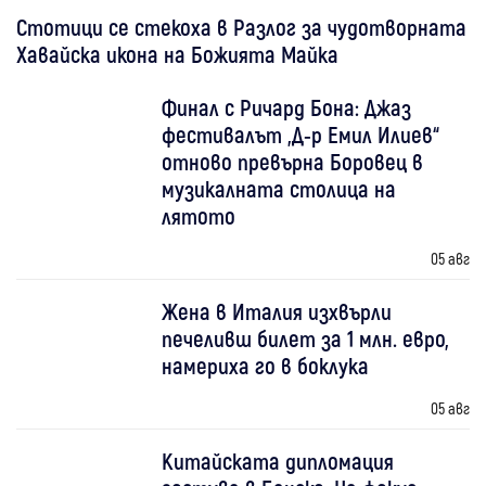
Стотици се стекоха в Разлог за чудотворната
Хавайска икона на Божията Майка
Финал с Ричард Бона: Джаз
фестивалът „Д-р Емил Илиев“
отново превърна Боровец в
музикалната столица на
лятото
05 авг
Жена в Италия изхвърли
печеливш билет за 1 млн. евро,
намериха го в боклука
05 авг
Китайската дипломация