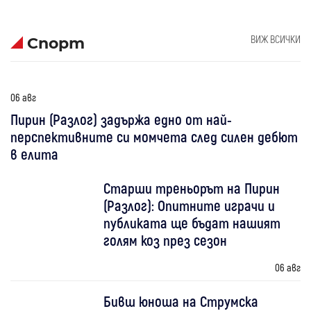
ВИЖ ВСИЧКИ
Спорт
06 авг
Пирин (Разлог) задържа едно от най-
перспективните си момчета след силен дебют
в елита
Старши треньорът на Пирин
(Разлог): Опитните играчи и
публиката ще бъдат нашият
голям коз през сезон
06 авг
Бивш юноша на Струмска