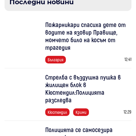
Последни новини
Пожарникари спасиха дете от
водите на язовир Правище,
момчето било на косъм от
трагедия
12:41
България
Стрелба с въздушна пушка в
жилищен блок в
Кюстендил:Полицията
разследва
12:29
Кюстендил
Крими
Полицията се самосезира