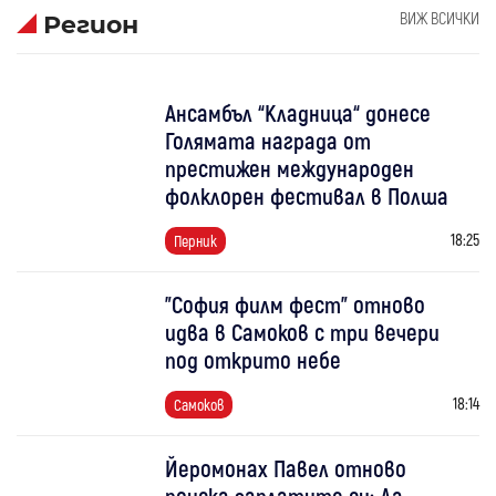
ВИЖ ВСИЧКИ
Регион
Ансамбъл “Кладница“ донесе
Голямата награда от
престижен международен
фолклорен фестивал в Полша
18:25
Перник
"София филм фест" отново
идва в Самоков с три вечери
под открито небе
18:14
Самоков
Йеромонах Павел отново
поиска заплатите си: Да