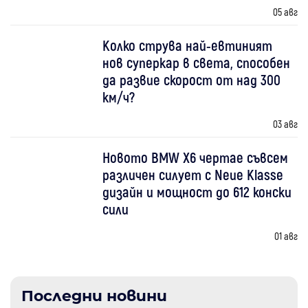
05 авг
Колко струва най-евтиният
нов суперкар в света, способен
да развие скорост от над 300
км/ч?
03 авг
Новото BMW X6 чертае съвсем
различен силует с Neue Klasse
дизайн и мощност до 612 конски
сили
01 авг
Последни новини