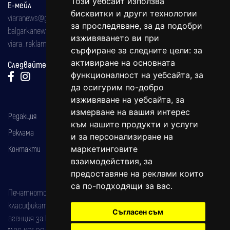
Този уебсайт използва
Е-мейл
бисквитки и други технологии
viaranews@gmail.com
за проследяване, за да подобри
balgarkanews@gmail.com
изживяването ви при
viara_reklama@mail.bg
сърфиране за следните цели:
за
активиране на основната
Следвайте ни:
функционалност на уебсайта
,
за
да осигурим по-добро
изживяване на уебсайта
,
за
измерване на вашия интерес
Редакция
към нашите продукти и услуги
Реклама
и за персонализиране на
Контакти
маркетинговите
взаимодействия
,
за
предоставяне на реклами които
са по-подходящи за вас
.
Печатното издание на вестника е регистрирано в националния
класификатор на печатните издания (Българска национална
Съгласен съм
агенция за ISSN) под номер: ISSN 1312-4722.