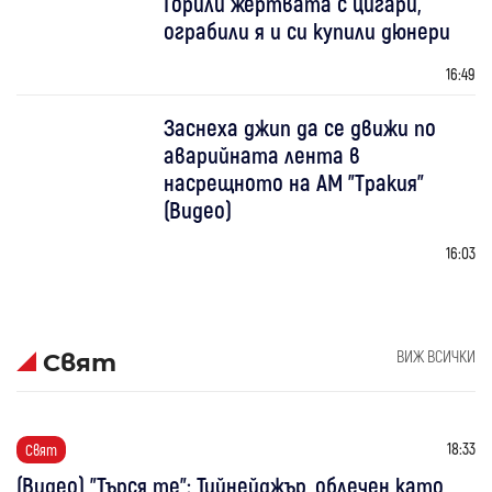
Горили жертвата с цигари,
ограбили я и си купили дюнери
16:49
Заснеха джип да се движи по
аварийната лента в
насрещното на АМ "Тракия"
(Видео)
16:03
ВИЖ ВСИЧКИ
Свят
18:33
Свят
(Видео) "Търся те": Тийнейджър, облечен като