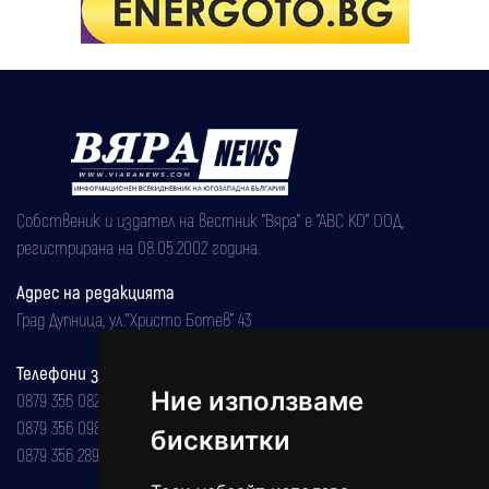
Собственик и издател на вестник "Вяра" е "АВС КО" ООД,
регистрирана на 08.05.2002 година.
Адрес на редакцията
Град Дупница, ул.''Христо Ботев" 43
Телефони за реклама и абонаменти
Ние използваме
0879 356 082
0879 356 098
бисквитки
0879 356 289