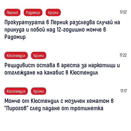
17:57
Перник
Радомир
Крими
Прокуратурата в Перник разследва случай на
принуда и побой над 12-годишно момче в
Радомир
17:22
Кюстендил
Крими
Рецидивист остава в ареста за наркотици и
отглеждане на канабис в Кюстендил
17:17
Кюстендил
Крими
Момче от Кюстендил с мозъчен хематом в
"Пирогов" след падане от тротинетка