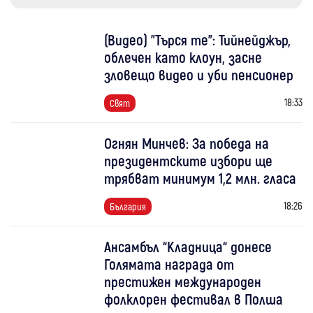
(Видео) "Търся те": Тийнейджър,
облечен като клоун, засне
зловещо видео и уби пенсионер
18:33
Свят
Огнян Минчев: За победа на
президентските избори ще
трябват минимум 1,2 млн. гласа
18:26
България
Ансамбъл “Кладница“ донесе
Голямата награда от
престижен международен
фолклорен фестивал в Полша