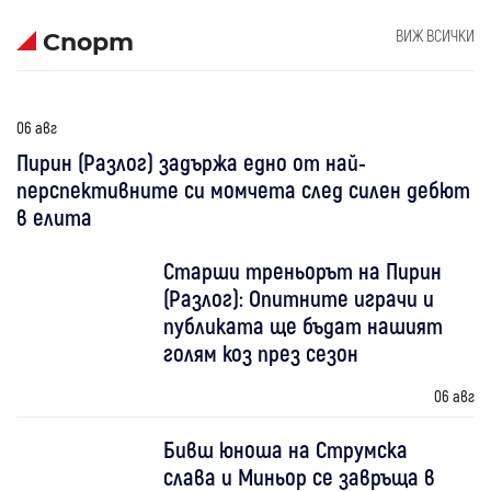
ВИЖ ВСИЧКИ
Спорт
06 авг
Пирин (Разлог) задържа едно от най-
перспективните си момчета след силен дебют
в елита
Старши треньорът на Пирин
(Разлог): Опитните играчи и
публиката ще бъдат нашият
голям коз през сезон
06 авг
Бивш юноша на Струмска
слава и Миньор се завръща в