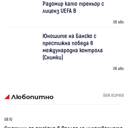
Радомир като треньор с
лиценз UEFA B
06 авг
Юношите на Банско с
престижна победа в
международна контрола
(Снимки)
06 авг
ВИЖ ВСИЧКИ
Любопитно
08:10