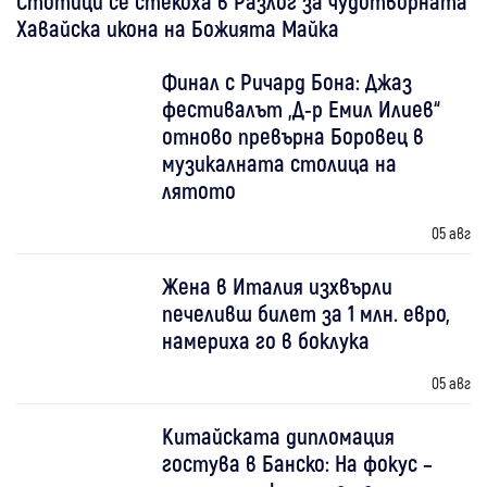
Стотици се стекоха в Разлог за чудотворната
Хавайска икона на Божията Майка
Финал с Ричард Бона: Джаз
фестивалът „Д-р Емил Илиев“
отново превърна Боровец в
музикалната столица на
лятото
05 авг
Жена в Италия изхвърли
печеливш билет за 1 млн. евро,
намериха го в боклука
05 авг
Китайската дипломация
гостува в Банско: На фокус –