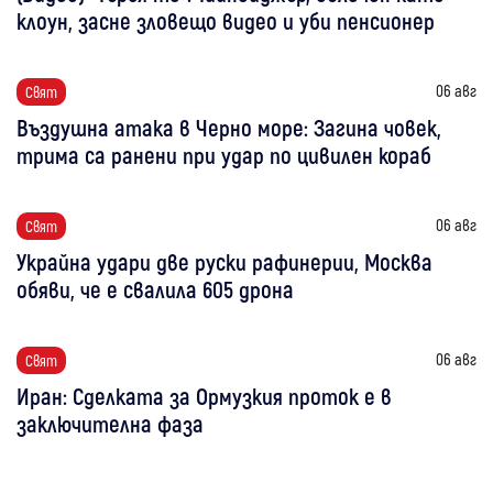
клоун, засне зловещо видео и уби пенсионер
06 авг
Свят
Въздушна атака в Черно море: Загина човек,
трима са ранени при удар по цивилен кораб
06 авг
Свят
Украйна удари две руски рафинерии, Москва
обяви, че е свалила 605 дрона
06 авг
Свят
Иран: Сделката за Ормузкия проток е в
заключителна фаза