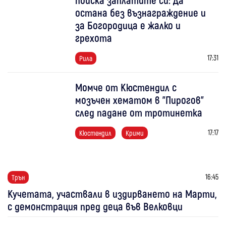
остана без възнаграждение и
за Богородица е жалко и
грехота
17:31
Рила
Момче от Кюстендил с
мозъчен хематом в "Пирогов"
след падане от тротинетка
17:17
Кюстендил
Крими
16:45
Трън
Кучетата, участвали в издирването на Марти,
с демонстрация пред деца във Велковци