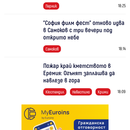
18:25
Перник
"София филм фест" отново идва
в Самоков с три вечери под
открито небе
18:14
Самоков
Пожар край кметството в
Еремия: Огънят заплашва да
навлезе в гора
18:09
Кюстендил
Невестино
Крими