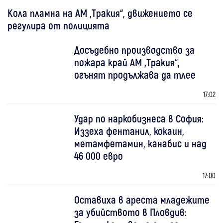
Кола пламна на АМ „Тракия“, движението се
регулира от полицията
Досъдебно производство за
пожара край АМ „Тракия“,
огънят продължава да тлее
17:02
Удар по наркобизнеса в София:
Иззеха фентанил, кокаин,
метамфетамин, канабис и над
46 000 евро
17:00
Оставиха в ареста младежите
за убийството в Пловдив: