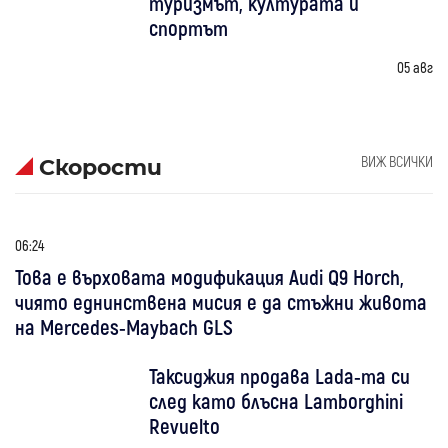
туризмът, културата и
спортът
05 авг
ВИЖ ВСИЧКИ
Скорости
06:24
Това е върховата модификация Audi Q9 Horch,
чиято еднинствена мисия е да стъжни живота
на Mercedes-Maybach GLS
Таксиджия продава Lada-та си
след като блъсна Lamborghini
Revuelto