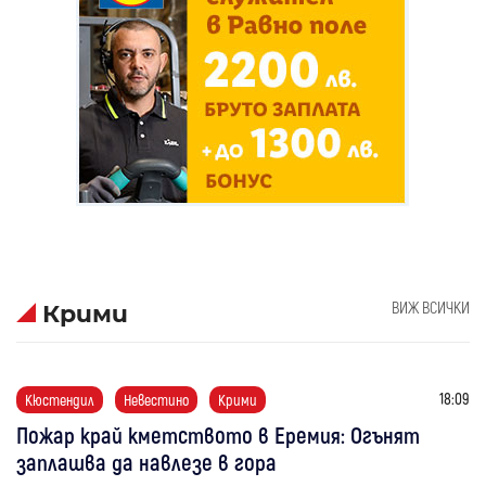
ВИЖ ВСИЧКИ
Крими
18:09
Кюстендил
Невестино
Крими
Пожар край кметството в Еремия: Огънят
заплашва да навлезе в гора