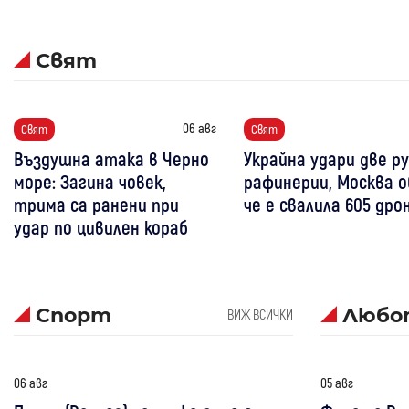
Свят
06 авг
Свят
Свят
Въздушна атака в Черно
Украйна удари две р
море: Загина човек,
рафинерии, Москва о
трима са ранени при
че е свалила 605 дро
удар по цивилен кораб
Спорт
Любо
ВИЖ ВСИЧКИ
06 авг
05 авг