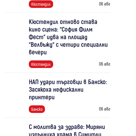
06 авг
Кюстендил
Кюстендил отново става
кино сцена: “София Филм
Фест“ идва на площад
“Велбъжд“ с четири специални
вечери
06 авг
Кюстендил
НАП удари търговци в Банско:
Засякоха нефискални
принтери
06 авг
Банско
С молитва за здраве: Миряни
изпълниха храма в Симитли