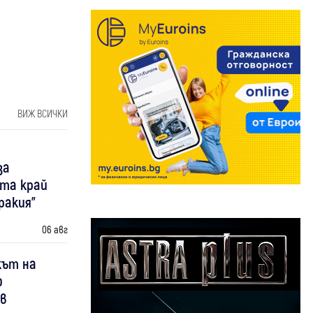
ВИЖ ВСИЧКИ
за
та край
ракия"
06 авг
кът на
о
 в