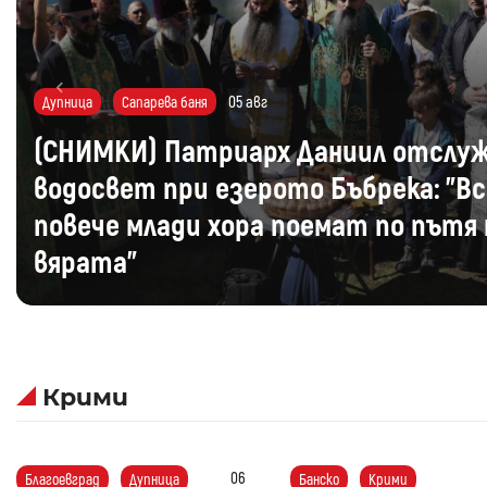
Previous
03 авг
Дупница
Сапарева баня
Патриарх Даниил от Езерата до Ду
Водосвет край Бъбрека и посрещан
Хавайската икона на Богородица в 
ден
Крими
06
Благоевград
Дупница
Банско
Крими