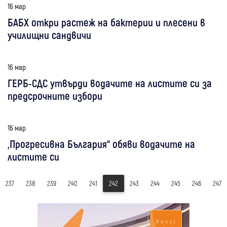
16 мар
БАБХ откри растеж на бактерии и плесени в
училищни сандвичи
16 мар
ГЕРБ-СДС утвърди водачите на листите си за
предсрочните избори
16 мар
„Прогресивна България“ обяви водачите на
листите си
237
238
239
240
241
242
243
244
245
246
247