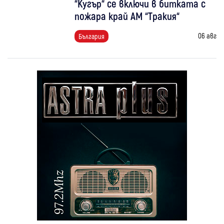
“Кугър“ се включи в битката с
пожара край АМ “Тракия“
06 авг
България