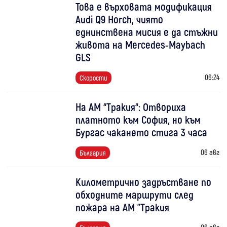
Това е върховата модификация
Audi Q9 Horch, чиято
еднинствена мисия е да стъжни
живота на Mercedes-Maybach
GLS
06:24
Скорости
На АМ “Тракия“: Отвориха
платното към София, но към
Бургас чакането стига 3 часа
06 авг
България
Километрично задръстване по
обходните маршрути след
пожара на АМ "Тракия
06 авг