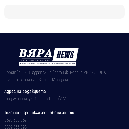
Собственик и издател на вестник "Вяра" е "АВС КО" ООД,
регистрирана на 08.05.2002 година.
Адрес на редакцията
Град Дупница, ул.''Христо Ботев" 43
Телефони за реклама и абонаменти
0879 356 082
0879 356 098