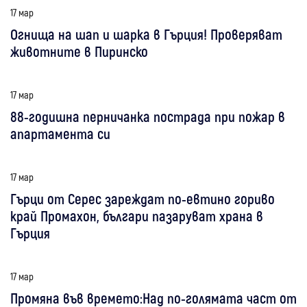
17 мар
Огнища на шап и шарка в Гърция! Проверяват
животните в Пиринско
17 мар
88-годишна перничанка пострада при пожар в
апартамента си
17 мар
Гърци от Серес зареждат по-евтино гориво
край Промахон, българи пазаруват храна в
Гърция
17 мар
Промяна във времето:Над по-голямата част от