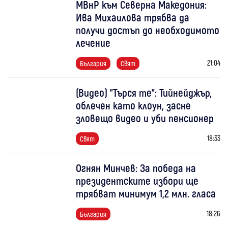
МВнР към Северна Македония:
Ива Михаилова трябва да
получи достъп до необходимото
лечение
21:04
България
Свят
(Видео) "Търся те": Тийнейджър,
облечен като клоун, засне
зловещо видео и уби пенсионер
18:33
Свят
Огнян Минчев: За победа на
президентските избори ще
трябват минимум 1,2 млн. гласа
18:26
България