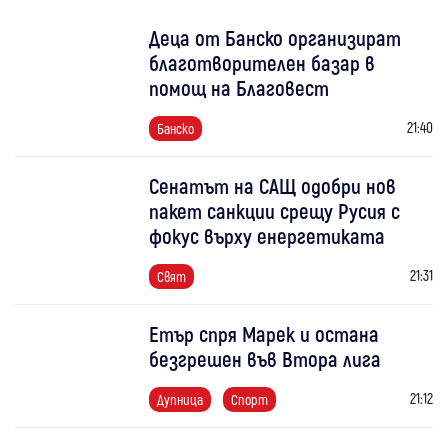
Деца от Банско организират
благотворителен базар в
помощ на Благовест
21:40
Банско
Сенатът на САЩ одобри нов
пакет санкции срещу Русия с
фокус върху енергетиката
21:31
Свят
Етър спря Марек и остана
безгрешен във Втора лига
21:12
Дупница
Спорт