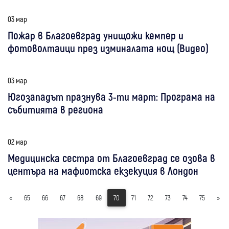
03 мар
Пожар в Благоевград унищожи кемпер и
фотоволтаици през изминалата нощ (Видео)
03 мар
Югозападът празнува 3-ти март: Програма на
събитията в региона
02 мар
Медицинска сестра от Благоевград се озова в
центъра на мафиотска екзекуция в Лондон
«
65
66
67
68
69
70
71
72
73
74
75
»