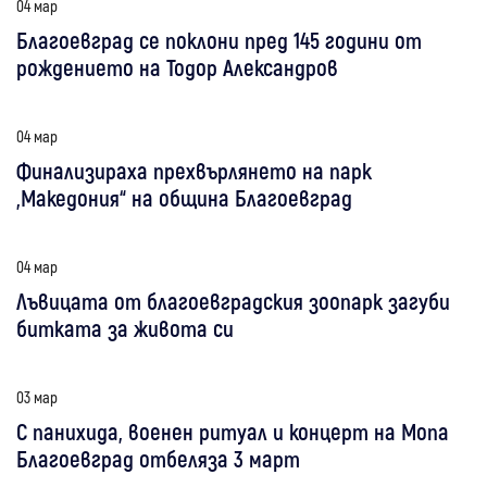
04 мар
Благоевград се поклони пред 145 години от
рождението на Тодор Александров
04 мар
Финализираха прехвърлянето на парк
„Македония“ на община Благоевград
04 мар
Лъвицата от благоевградския зоопарк загуби
битката за живота си
03 мар
С панихида, военен ритуал и концерт на Mona
Благоевград отбеляза 3 март