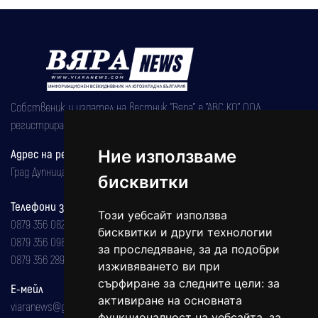
Собственик и издател на вестник "Вяра" е "АВС КО" ООД,
регистрирана на 08.05.2002 година.
Адрес на редакцията
Ние използваме
Град Дупница, ул.''Христо Ботев" 43
бисквитки
Телефони за реклама и абонаменти
Този уебсайт използва
0879 356 082
бисквитки и други технологии
0879 356 098
за проследяване, за да подобри
0879 356 289
изживяването ви при
сърфиране за следните цели:
за
Е-мейл
активиране на основната
viaranews@gmail.com
функционалност на уебсайта
,
за