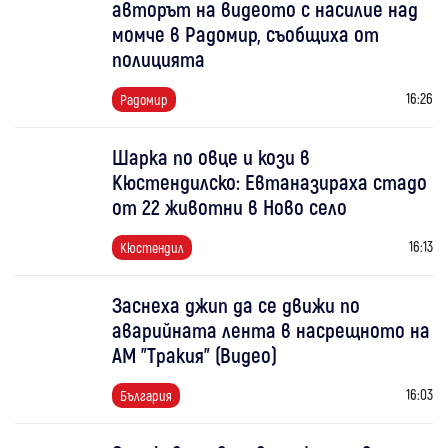
авторът на видеото с насилие над
момче в Радомир, съобщиха от
полицията
16:26
Радомир
Шарка по овце и кози в
Кюстендилско: Евтаназираха стадо
от 22 животни в Ново село
16:13
Кюстендил
Заснеха джип да се движи по
аварийната лента в насрещното на
АМ "Тракия" (Видео)
16:03
България