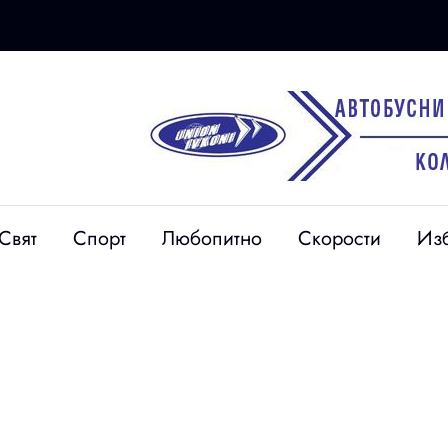
06 авг
Свят
Спорт
Любопитно
Скорости
Из
Внимание: Тунел
 в Дупница,
“Блатино“ на АМ
т властите
“Струма“ край Дупница е
без осветление