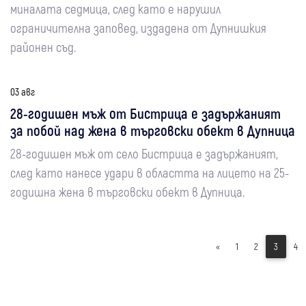
миналата седмица, след като е нарушил
ограничителна заповед, издадена от Дупнишкия
районен съд.
03 авг
28-годишен мъж от Бистрица e задържаният
за побой над жена в търговски обект в Дупница
28-годишен мъж от село Бистрица е задържаният,
след като нанесе удари в областта на лицето на 25-
годишна жена в търговски обект в Дупница.
«
1
2
3
4