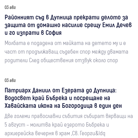
03 авг
Районният съд в Дупница прекрати делото за
защита от домашно насилие срещу Емил Дечев
и го изпрати в София
Молбата е подадена от майката на детето му и е
част от продължаващ съдебен спор между двамата
родители След обществения отзвук около спор
03 авг
Патриарх Даниил от Езерата до Дупница:
Водосвет край Бъбрека и посрещане на
Хавайската икона на Богородица в един ден
Две големи православни събития събират вярващи на
5 август – молитва край езерото Бъбрека и
архиерейска вечерня в храм „Св. Георги&ldq