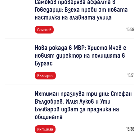
Самоков проверява асфалта в
Говедарци: Взеха проби от новата
настилка на главната улица
15:58
Самоков
Нова рокада в МВР: Христо Ичев е
новият директор на полицията в
Бургас
15:51
България
Ихтиман празнува три дни: Стефан
Вълдобрев, Илия Луков и Ути
Бъчваров идват за празника на
общината
15:38
Ихтиман