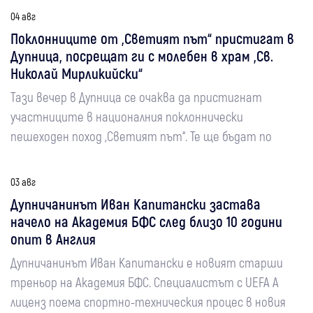
04 авг
Поклонниците от „Светият път“ пристигат в
Дупница, посрещат ги с молебен в храм „Св.
Николай Мирликийски“
Тази вечер в Дупница се очаква да пристигнат
участниците в националния поклоннически
пешеходен поход „Светият път“. Те ще бъдат по
03 авг
Дупничанинът Иван Капитански застава
начело на Академия БФС след близо 10 години
опит в Англия
Дупничанинът Иван Капитански е новият старши
треньор на Академия БФС. Специалистът с UEFA A
лиценз поема спортно-техническия процес в новия