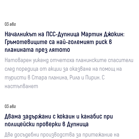
03 авг
Началникът на ПСС-Дупница Мартин Джокин:
Гръмотевиците са най-големият риск в
планината през лятото
Натоварен уикенд отчетоха планинските спасители
след поредица от акции за оказване на помощ на
туристи в Стара планина, Рила и Пирин. С
настъпванет
03 авг
Двама задържани с кокаин и канабис при
полицейски проверки в Дупница
Две досъдебни производства за притежание на