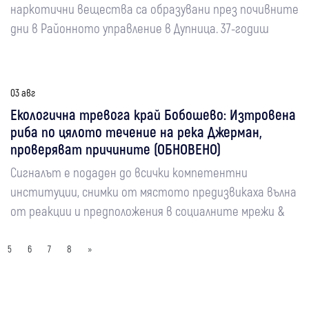
наркотични вещества са образувани през почивните
дни в Районното управление в Дупница. 37-годиш
03 авг
Екологична тревога край Бобошево: Изтровена
риба по цялото течение на река Джерман,
проверяват причините (ОБНОВЕНО)
Сигналът е подаден до всички компетентни
институции, снимки от мястото предизвикаха вълна
от реакции и предположения в социалните мрежи &
5
6
7
8
»