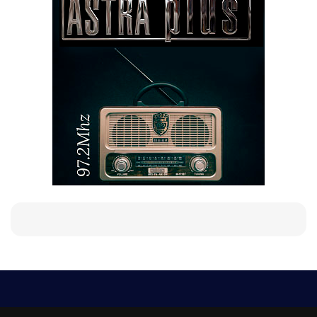
Е-мейл
Следвайте ни: