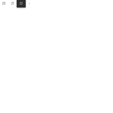
20
21
22
»