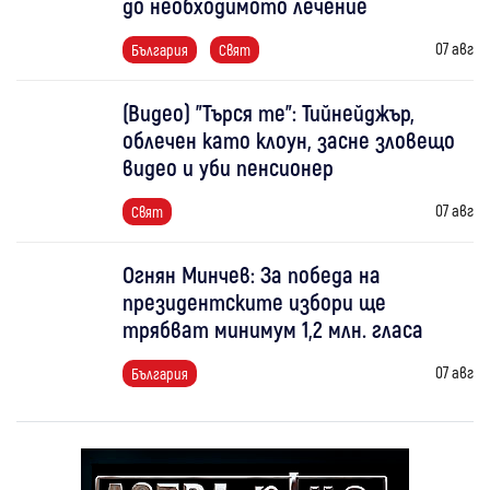
до необходимото лечение
07 авг
България
Свят
(Видео) "Търся те": Тийнейджър,
облечен като клоун, засне зловещо
видео и уби пенсионер
07 авг
Свят
Огнян Минчев: За победа на
президентските избори ще
трябват минимум 1,2 млн. гласа
07 авг
България