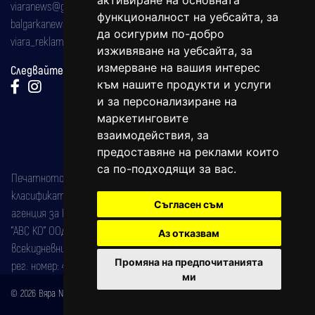
активиране на основната
viaranews@gmail.com
функционалност на уебсайта
,
за
balgarkanews@gmail.com
да осигурим по-добро
viara_reklama@mail.bg
изживяване на уебсайта
,
за
измерване на вашия интерес
Следвайте ни:
към нашите продукти и услуги
и за персонализиране на
маркетинговите
взаимодействия
,
за
предоставяне на реклами които
са по-подходящи за вас
.
Печатното издание на вестника е регистрирано в националния
класификатор на печатните издания (Българска национална
Съгласен съм
агенция за ISSN) под номер: ISSN 1312-4722.
"АВС КО" ООД е притежател на марката: Вяра информационен
Аз отказвам
всекидневник на югозападна България, със свидетелство за марка
Промяна на предпочитанията
рег. номер: 47857/11.05.2004 година.
ми
© 2026 Вяра News Всички права запазени!
Created by
DREAMmedia Creative Studio