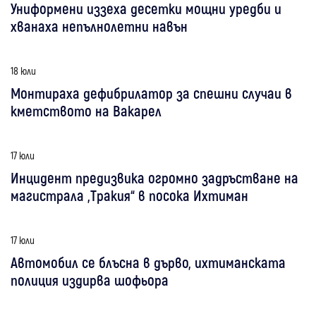
Униформени иззеха десетки мощни уредби и
хванаха непълнолетни навън
18 юли
Монтираха дефибрилатор за спешни случаи в
кметството на Вакарел
17 юли
Инцидент предизвика огромно задръстване на
магистрала „Тракия“ в посока Ихтиман
17 юли
Автомобил се блъсна в дърво, ихтиманската
полиция издирва шофьора