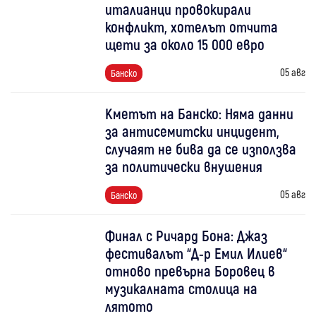
италианци провокирали
конфликт, хотелът отчита
щети за около 15 000 евро
05 авг
Банско
Кметът на Банско: Няма данни
за антисемитски инцидент,
случаят не бива да се използва
за политически внушения
05 авг
Банско
Финал с Ричард Бона: Джаз
фестивалът “Д-р Емил Илиев“
отново превърна Боровец в
музикалната столица на
лятото