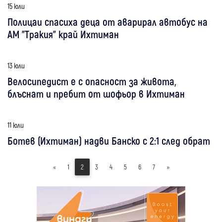
15 юли
Полицаи спасиха деца от аварирал автобус на
АМ "Тракия" край Ихтиман
13 юли
Велосипедист е с опасност за живота,
блъснат и пребит от шофьор в Ихтиман
11 юли
Ботев (Ихтиман) надви Банско с 2:1 след обрат
«
1
2
3
4
5
6
7
»