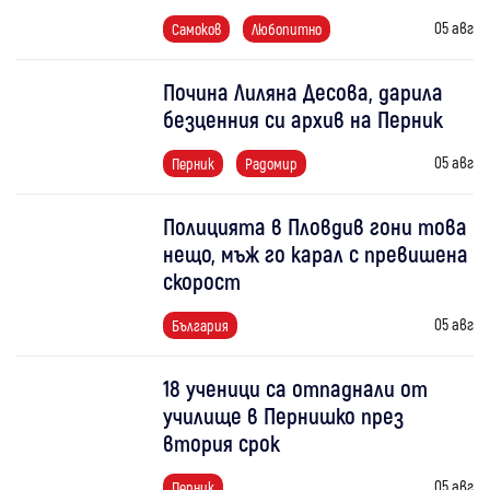
05 авг
Самоков
Любопитно
Почина Лиляна Десова, дарила
безценния си архив на Перник
05 авг
Перник
Радомир
Полицията в Пловдив гони това
нещо, мъж го карал с превишена
скорост
05 авг
България
18 ученици са отпаднали от
училище в Пернишко през
втория срок
05 авг
Перник