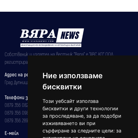
Собственик и издател на вестник "Вяра" е "АВС КО" ООД,
регистрирана на 08.05.2002 година.
Адрес на редакцията
Ние използваме
Град Дупница, ул.''Христо Ботев" 43
бисквитки
Телефони за реклама и абонаменти
Този уебсайт използва
0879 356 082
бисквитки и други технологии
0879 356 098
за проследяване, за да подобри
0879 356 289
изживяването ви при
сърфиране за следните цели:
за
Е-мейл