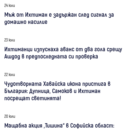
24 юли
Мъж от Ихтиман е задържан след сигнал за
домашно насилие
23 юли
Ихтиманци изпуснаха аванс от два гола срещу
Ашдод в предпоследната си проверка
22 юли
Чудотворната Хавайска икона пристига в
България: Дупница, Самоков и Ихтиман
посрещат светинята!
20 юли
Мащабна акция „Тишина“ в Софийска област: