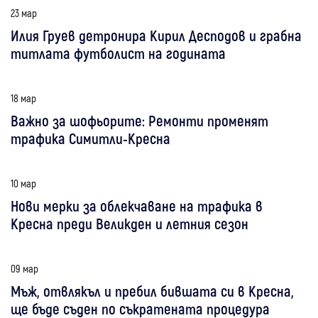
23 мар
Илия Груев детронира Кирил Десподов и грабна
титлата футболист на годината
18 мар
Важно за шофьорите: Ремонти променят
трафика Симитли-Кресна
10 мар
Нови мерки за облекчаване на трафика в
Кресна преди Великден и летния сезон
09 мар
Мъж, отвлякъл и пребил бившата си в Кресна,
ще бъде съден по съкратената процедура