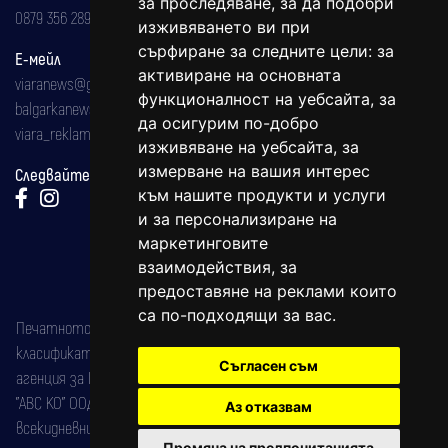
за проследяване, за да подобри
0879 356 289
изживяването ви при
сърфиране за следните цели:
за
Е-мейл
активиране на основната
viaranews@gmail.com
функционалност на уебсайта
,
за
balgarkanews@gmail.com
да осигурим по-добро
viara_reklama@mail.bg
изживяване на уебсайта
,
за
измерване на вашия интерес
Следвайте ни:
към нашите продукти и услуги
и за персонализиране на
маркетинговите
взаимодействия
,
за
предоставяне на реклами които
са по-подходящи за вас
.
Печатното издание на вестника е регистрирано в националния
класификатор на печатните издания (Българска национална
Съгласен съм
агенция за ISSN) под номер: ISSN 1312-4722.
"АВС КО" ООД е притежател на марката: Вяра информационен
Аз отказвам
всекидневник на югозападна България, със свидетелство за марка
Промяна на предпочитанията