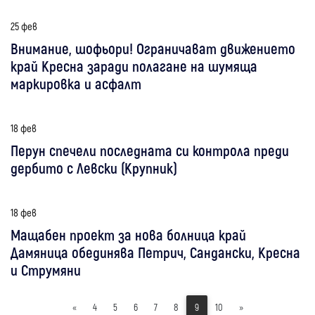
25 фев
Внимание, шофьори! Ограничават движението
край Кресна заради полагане на шумяща
маркировка и асфалт
18 фев
Перун спечели последната си контрола преди
дербито с Левски (Крупник)
18 фев
Мащабен проект за нова болница край
Дамяница обединява Петрич, Сандански, Кресна
и Струмяни
«
4
5
6
7
8
9
10
»