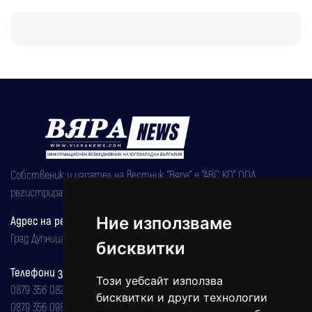
Собственик и издател на вестник "Вяра" е "АВС КО" ООД,
регистрирана на 08.05.2002 година.
Адрес на редакцията
Ние използваме
Град Дупница, ул.''Христо Ботев" 43
бисквитки
Телефони за реклама и абонаменти
Този уебсайт използва
0879 356 082
бисквитки и други технологии
0879 356 098