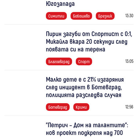
Югозапада
13:30
Симитли
Бобошево
Брезник
Пирин загуби от Спортист с 0:1,
Микайла вкара 20 секунди след
появата си на терена
13:05
Благоевград
Спорт
Малко дете е с 21% изгаряния
след инцидент в Ботевград,
полицията разследва случая
12:56
Ботевград
Крими
"Петрич – Дом на талантите":
нов проект подкрепя над 700