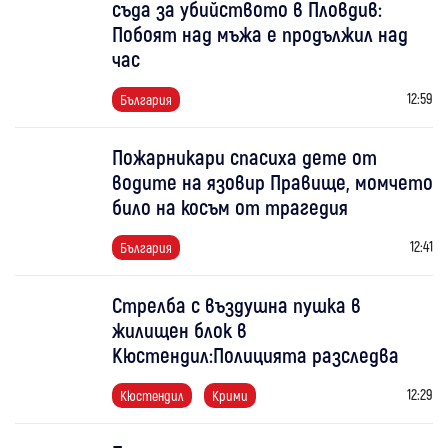
съда за убийството в Пловдив:
Побоят над мъжа е продължил над
час
12:59
България
Пожарникари спасиха дете от
водите на язовир Правище, момчето
било на косъм от трагедия
12:41
България
Стрелба с въздушна пушка в
жилищен блок в
Кюстендил:Полицията разследва
12:29
Кюстендил
Крими