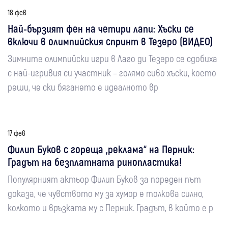
18 фев
Най-бързият фен на четири лапи: Хъски се
включи в олимпийския спринт в Тезеро (ВИДЕО)
Зимните олимпийски игри в Лаго ди Тезеро се сдобиха
с най-игривия си участник – голямо сиво хъски, което
реши, че ски бягането е идеалното вр
17 фев
Филип Буков с гореща „реклама“ на Перник:
Градът на безплатната ринопластика!
Популярният актьор Филип Буков за пореден път
доказа, че чувството му за хумор е толкова силно,
колкото и връзката му с Перник. Градът, в който е р