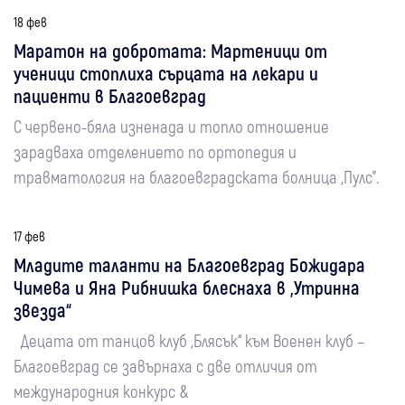
18 фев
Маратон на добротата: Мартеници от
ученици стоплиха сърцата на лекари и
пациенти в Благоевград
С червено-бяла изненада и топло отношение
зарадваха отделението по ортопедия и
травматология на благоевградската болница „Пулс”.
17 фев
Младите таланти на Благоевград Божидара
Чимева и Яна Рибнишка блеснаха в „Утринна
звезда“
Децата от танцов клуб „Блясък“ към Военен клуб –
Благоевград се завърнаха с две отличия от
международния конкурс &