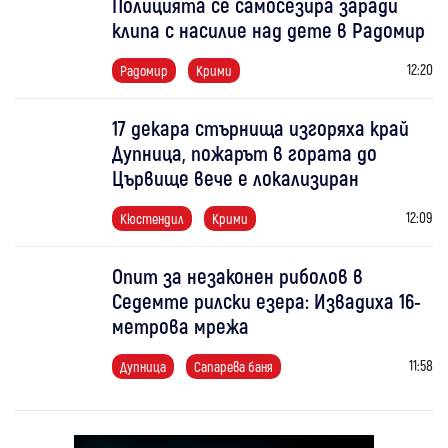
Полицията се самосезира заради
клипа с насилие над дете в Радомир
12:20
Радомир
Крими
17 декара стърнища изгоряха край
Дупница, пожарът в гората до
Цървище вече е локализиран
12:09
Кюстендил
Крими
Опит за незаконен риболов в
Седемте рилски езера: Извадиха 16-
метрова мрежа
11:58
Дупница
Сапарева баня