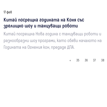
17 фев
Китай посрещна годината на Коня със
зрелищно шоу и танцуващи роботи
Китай посрещна Нова година с танцуващи роботи и
разнообразни шоу програми, като обяви началото на
Годината на Огнения кон, предаде ДПА.
«
35
36
37
38