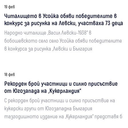
19 фев
Читалището в Усойка обяви победителите в
конкурс за рисунка на Левски, участваха 73 деца
Народно читалище „Васил Левски-1938“ в
бобошевското село село Усойка обяви победителите
в конкурса за рисунка „Левски и България
18 фев
Рекорден брой участници и силно присъствие
от Югозапада на „Кукерландия“
С рекорден брой участници и силно присъствие на
кукерски групи от Югозападна България
тазгодишното издание на „Кукерландия“ представя б