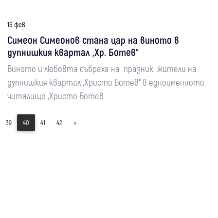
16 фев
Симеон Симеонов стана цар на виното в
дупнишкия квартал „Хр. Ботев“
Виното и любовта събраха на празник жители на
дупнишкия квартал „Христо Ботев“ в едноименното
читалище „Христо Ботев
39
40
41
42
»