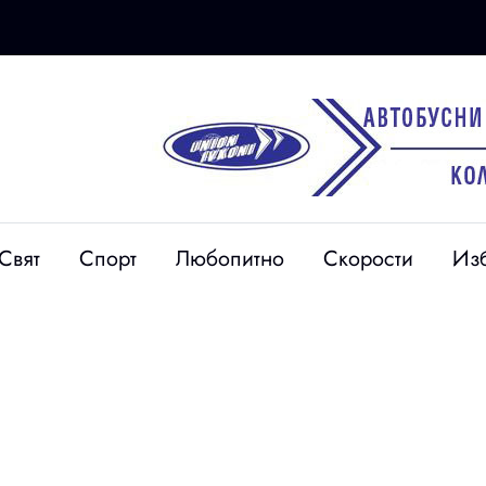
23 юни
Свят
Спорт
Любопитно
Скорости
Из
Министърът на
ки от Враца
иновациите създава
тмоне с 1000
консултативен съвет от
а жена
роботи (снимки)