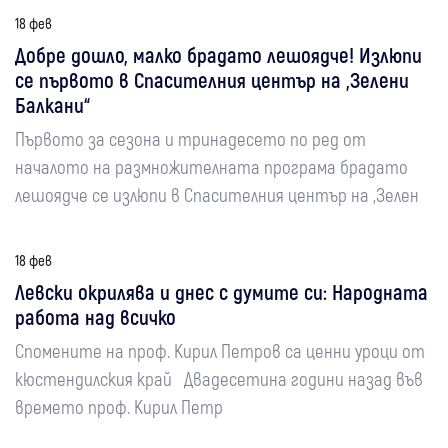
18 фев
Добре дошло, малко брадато лешоядче! Излюпи
се първото в Спасителния център на „Зелени
Балкани“
Първото за сезона и тринадесето по ред от
началото на размножителната програма брадато
лешоядче се излюпи в Спасителния център на „Зелен
18 фев
Левски окрилява и днес с думите си: Народната
работа над всичко
Спомените на проф. Кирил Петров са ценни уроци от
кюстендилския край Двадесетина години назад във
времето проф. Кирил Петр