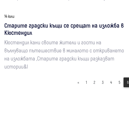
14 юли
Старите градски къщи се срещат на изложба в
Кюстендил
Кюстендил кани своите жители и гости на
вълнуващо пътешествие в миналото с откриването
на изложбата „Старите градски къщи разказват
истории&l
«
1
2
3
4
5
6