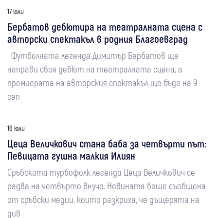
17 юли
Бербатов дебютира на театралната сцена с
авторски спектакъл в родния Благоевград
Футболната легенда Димитър Бербатов ще
направи своя дебют на театралната сцена, а
премиерата на авторския спектакъл ще бъде на 9
сеп
16 юли
Цеца Величкович стана баба за четвърти път:
Певицата гушна малкия Илиян
Сръбската турбофолк легенда Цеца Величкович се
радва на четвърто внуче. Новината беше съобщена
от сръбски медии, които разкриха, че дъщерята на
див