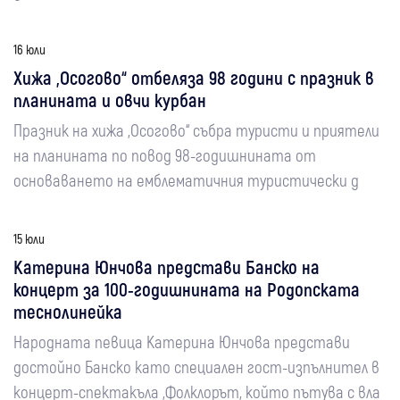
16 юли
Хижа „Осогово“ отбеляза 98 години с празник в
планината и овчи курбан
Празник на хижа „Осогово“ събра туристи и приятели
на планината по повод 98-годишнината от
основаването на емблематичния туристически д
15 юли
Катерина Юнчова представи Банско на
концерт за 100-годишнината на Родопската
теснолинейка
Народната певица Катерина Юнчова представи
достойно Банско като специален гост-изпълнител в
концерт-спектакъла „Фолклорът, който пътува с вла