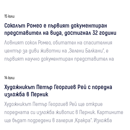
15 юли
Соколът Ромео е първият документиран
представител на вида, достигнал 32 години
Ловният сокол Ромео, обитател на спасителния
център за диви животни на „Зелени Балкани“, е
първият научно документиран представител на
14 юли
Художникът Петър Георгиев Рей с поредна
изложба в Перник
Художникът Петър Георгиев Рей ще открие
поредната си изложба живопис в Перник. Картините
ще бъдат подредени в галерия „Кракра“. Изложба