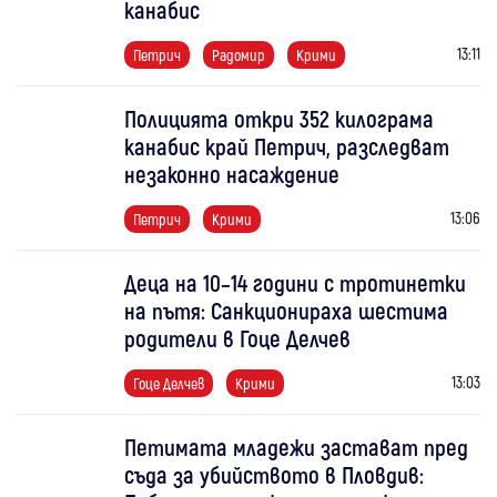
канабис
13:11
Петрич
Радомир
Крими
Полицията откри 352 килограма
канабис край Петрич, разследват
незаконно насаждение
13:06
Петрич
Крими
Деца на 10–14 години с тротинетки
на пътя: Санкционираха шестима
родители в Гоце Делчев
13:03
Гоце Делчев
Крими
Петимата младежи застават пред
съда за убийството в Пловдив: