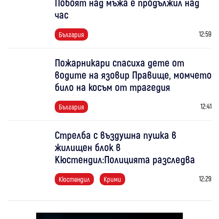
Побоят над мъжа е продължил над
час
12:59
България
Пожарникари спасиха дете от
водите на язовир Правище, момчето
било на косъм от трагедия
12:41
България
Стрелба с въздушна пушка в
жилищен блок в
Кюстендил:Полицията разследва
12:29
Кюстендил
Крими