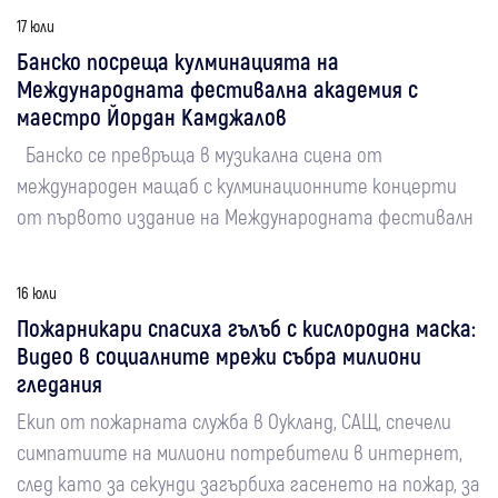
17 юли
Банско посреща кулминацията на
Международната фестивална академия с
маестро Йордан Камджалов
Банско се превръща в музикална сцена от
международен мащаб с кулминационните концерти
от първото издание на Международната фестивалн
16 юли
Пожарникари спасиха гълъб с кислородна маска:
Видео в социалните мрежи събра милиони
гледания
Екип от пожарната служба в Оукланд, САЩ, спечели
симпатиите на милиони потребители в интернет,
след като за секунди загърбиха гасенето на пожар, за