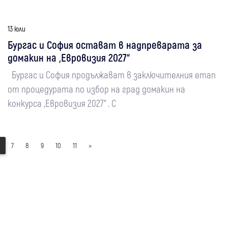
13 юли
Бургас и София остават в надпреварата за
домакин на „Евровизия 2027“
Бургас и София продължават в заключителния етап
от процедурата по избор на град домакин на
конкурса „Евровизия 2027“ . С
7
8
9
10
11
»