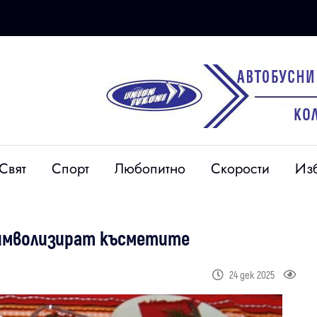
Свят
Спорт
Любопитно
Скорости
Из
 символизират късметите
24 дек 2025