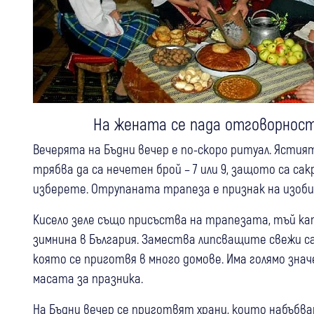
На жената се пада отговорност
Вечерята на Бъдни вечер е по-скоро ритуал. Ясти
трябва да са нечетен брой – 7 или 9, защото са сак
изберете. Отрупаната трапеза е признак на изоби
Кисело зеле също присъства на трапезата, тъй к
зимнина в България. Замества липсващите свежи сал
която се приготвя в много домове. Има голямо значе
масата за празника.
На Бъдни вечер се приготвят храни, които набъбв