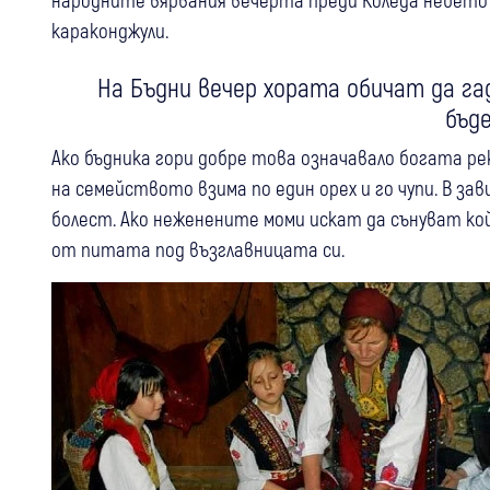
караконджули.
На Бъдни вечер хората обичат да га
бъд
Ако бъдника гори добре това означавало богата реко
на семейството взима по един орех и го чупи. В за
болест. Ако неженените моми искат да сънуват ко
от питата под възглавницата си.