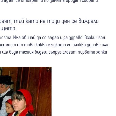
даят, тъй като на този ден се виждало
ещето.
лта. Има обичай да се гадае и за здраве. Всеки член
висимост от това каква е ядката ги очаква здраве или
й ще бъде техния бъдещ съпруг слагат първата хапка