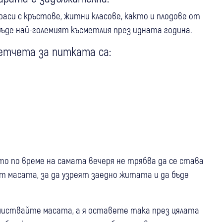
краси с кръстове, житни класове, както и плодове от
ъде най-големият късметлия през идната година.
етчета за питката са:
о по време на самата вечеря не трябва да се става
ат масата, за да узреят заедно житата и да бъде
зчиствайте масата, а я оставете така през цялата