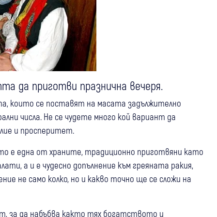
та да приготви празнична вечеря.
ята, които се поставят на масата задължително
рални числа. Не се чудете много кой вариант да
лие и просперитет.
ато е една от храните, традиционно приготвяни като
ати, а и е чудесно допълнение към греяната ракия,
ние не само колко, но и какво точно ще се сложи на
ат, за да набъбва както тях богатството и