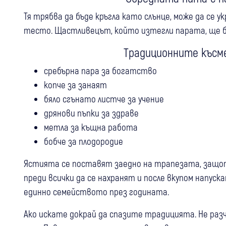
Тя трябва да бъде кръгла като слънце, може да се у
тесто. Щастливецът, който изтегли парата, ще б
Традиционните късм
сребърна пара за богатство
копче за занаят
бяло сгънато листче за учение
дрянови пъпки за здраве
метла за къщна работа
бобче за плодородие
Ястията се поставят заедно на трапезата, защот
преди всички да се нахранят и после вкупом напуск
единно семейството през годината.
Ако искате докрай да спазите традицията. Не ра