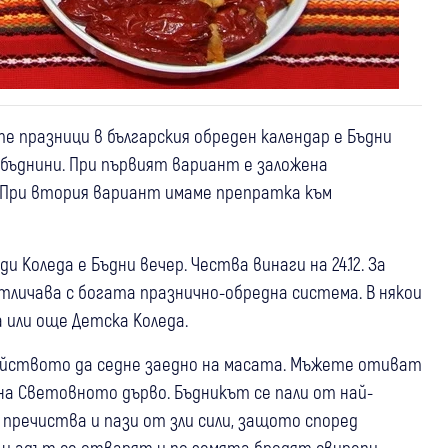
 празници в българския обреден календар е Бъдни
 бъднини. При първият вариант е заложена
 При втория вариант имаме препратка към
Коледа е Бъдни вечер. Чества винаги на 24.12. За
тличава с богата празнично-обредна система. В някои
 или още Детска Коледа.
ейството да седне заедно на масата. Мъжете отиват
 на Световното дърво. Бъдникът се пали от най-
 пречиства и пази от зли сили, защото според
 и адът се отварят и по земята бродят свирепи