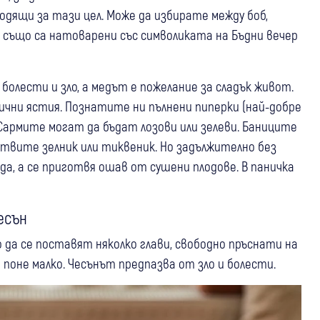
дящи за тази цел. Може да избирате между боб,
ве също са натоварени със символиката на Бъдни вечер
болести и зло, а медът е пожелание за сладък живот.
ични ястия. Познатите ни пълнени пиперки (най-добре
 Сармите могат да бъдат лозови или зелеви. Баниците
готвите зелник или тиквеник. Но задължително без
ода, а се приготвя ошав от сушени плодове. В паничка
есън
да се поставят няколко глави, свободно пръснати на
е поне малко. Чесънът предпазва от зло и болести.