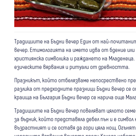
Традициите на Бъдни вечер Един от най-почитаните
вечер. Етимологията на името идва от бдение или
християнска символика и раждането на Младенеца.
езическите вярвания и ритуали от древността.
Празникът, който отбелязваме непосрествено преди 
разлика от предходните празници Бъдни вечер се о
краища на България Бъдни вечер се нарича още Мала
Традициите на Бъдни вечер повеляват цялото сем
за бъдник, който представяла дебел пън и е символ
възрастният и се оставя да гори цяла нощ. Огънят
народните вярвания вечерта преди Коледа небето