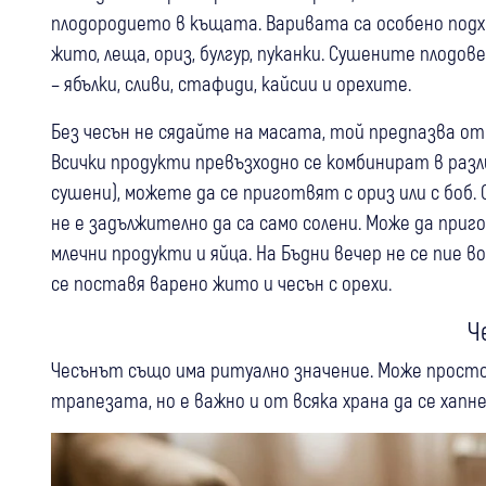
плодородието в къщата. Варивата са особено подхо
жито, леща, ориз, булгур, пуканки. Сушените плодо
– ябълки, сливи, стафиди, кайсии и орехите.
Без чесън не сядайте на масата, той предпазва от 
Всички продукти превъзходно се комбинират в разл
сушени), можете да се приготвят с ориз или с боб.
не е задължително да са само солени. Може да при
млечни продукти и яйца. На Бъдни вечер не се пие в
се поставя варено жито и чесън с орехи.
Ч
Чесънът също има ритуално значение. Може просто 
трапезата, но е важно и от всяка храна да се хапн