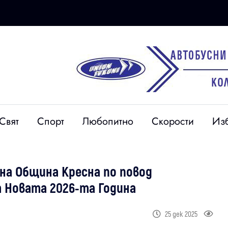
Свят
Спорт
Любопитно
Скорости
Из
 на Община Кресна по повод
 Новата 2026-та Година
25 дек 2025