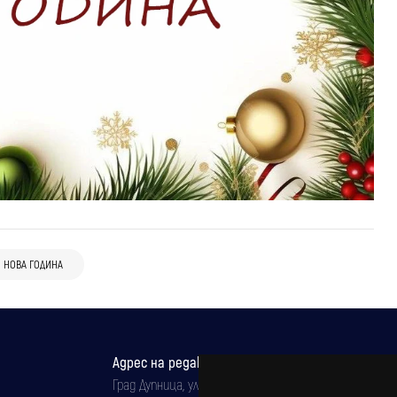
НОВА ГОДИНА
Адрес на редакцията
Град Дупница, ул.''Христо Ботев" 43