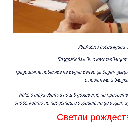
Уважаеми съграждани и
Поздравявам ви с настъпващите
Традицията повелява на Бъдни вечер да бъдем заедн
с приятели и близк
Нека в тази светла нощ в домовете ни присъств
онова, което ни предстои, а сърцата ни да бъдат и
Светли рождест