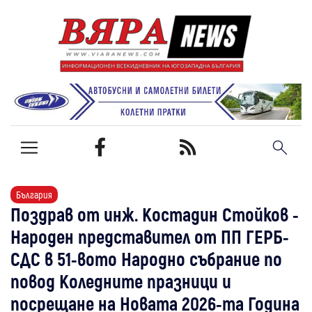
България
Поздрав от инж. Костадин Стойков -
Народен представител от ПП ГЕРБ-
СДС в 51-вото Народно събрание по
повод Коледните празници и
посрещане на Новата 2026-та Година