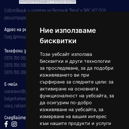
Собственик и издател на вестник "Вяра" е "АВС КО" ООД,
регистрирана на 08.05.2002 година.
Адрес на редакцията
Ние използваме
Град Дупница, ул.''Христо Ботев" 43
бисквитки
Телефони за реклама и абонаменти
Този уебсайт използва
0879 356 082
бисквитки и други технологии
0879 356 098
за проследяване, за да подобри
0879 356 289
изживяването ви при
сърфиране за следните цели:
за
Е-мейл
активиране на основната
viaranews@gmail.com
функционалност на уебсайта
,
за
balgarkanews@gmail.com
да осигурим по-добро
viara_reklama@mail.bg
изживяване на уебсайта
,
за
измерване на вашия интерес
Следвайте ни:
към нашите продукти и услуги