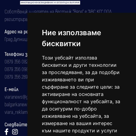
Собственик и издател на вестник "Вяра" е "АВС КО" ООД,
регистрирана на 08.05.2002 година.
Ние използваме
Адрес на редакцията
Град Дупница, ул.''Христо Ботев" 43
бисквитки
Телефони за реклама и абонаменти
Този уебсайт използва
0879 356 082
бисквитки и други технологии
0879 356 098
за проследяване, за да подобри
0879 356 289
изживяването ви при
сърфиране за следните цели:
за
Е-мейл
активиране на основната
viaranews@gmail.com
функционалност на уебсайта
,
за
balgarkanews@gmail.com
да осигурим по-добро
viara_reklama@mail.bg
изживяване на уебсайта
,
за
измерване на вашия интерес
Следвайте ни:
към нашите продукти и услуги