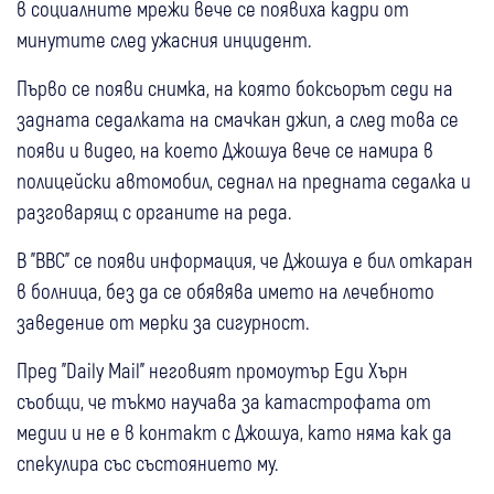
в социалните мрежи вече се появиха кадри от
минутите след ужасния инцидент.
Първо се появи снимка, на която боксьорът седи на
задната седалката на смачкан джип, а след това се
появи и видео, на което Джошуа вече се намира в
полицейски автомобил, седнал на предната седалка и
разговарящ с органите на реда.
В "ВВС" се появи информация, че Джошуа е бил откаран
в болница, без да се обявява името на лечебното
заведение от мерки за сигурност.
Пред "Daily Mail" неговият промоутър Еди Хърн
съобщи, че тъкмо научава за катастрофата от
медии и не е в контакт с Джошуа, като няма как да
спекулира със състоянието му.