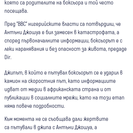
която са родителите на боксьора и той често
посещава.
Пред "BBC" нигерийските власти са потвърдили, че
Антъни Джошуа е бил замесен в катастрофата, а
според първоначалните информации, боксьорът е с
леки наранявания и без опасност за живота, предаде
Dir.
Джипът, в който е пътувал боксьорът се е ударил в
камион на скоростния път, като информациите
идват от медии в африканската страна и от
публикации в социалните мрежи, като на този етап
няма повече подробности.
Към момента не се съобщава дали жертвите
са пътували в джипа с Антъни Джошуа, а