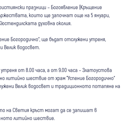
ристиянски празници – Богоявление (Кръщение
ържествата, които ще започнат още на 5 януари,
юстендилската духовна околия.
спение Богородично“, ще бъдат отслужени утреня,
 и Велик водосвет.
утреня от 8.00 часа, а от 9.00 часа – Златоустова
ено литийно шествие от храм "Успение Богородично“
тслужени Велик водосвет и традиционното потапяне на
то на Светия кръст могат да се запишат в
раното литийно шествие.