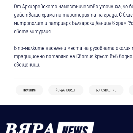
От Архиерейското наместничество уточниха, че б
действащи храма на територията на града. С бла
митрополит и патриарх Български Даниил в храм "У
света литургия.
В по-малките населени места на духовната околия 
традиционно потапяне на Светия кръст във водно
свещеници.
ПРАЗНИК
ЙОРДАНОВДЕН
БОГОЯВЛЕНИЕ