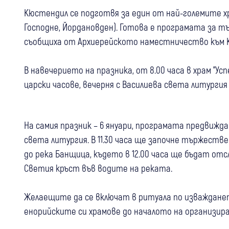
Кюстендил се подготвя за един от най-големите х
Господне, Йордановден). Готова е програмата за т
съобщиха от Архиерейското наместничество към К
В навечерието на празника, от 8.00 часа в храм "У
царски часове, вечерня с Василиева света литургия
На самия празник – 6 януари, програмата предвижда 
света литургия. В 11.30 часа ще започне тържеств
до река Банщица, където в 12.00 часа ще бъдат о
Светия кръст във водите на реката.
Желаещите да се включат в ритуала по изваждане
енорийските си храмове до началото на организи