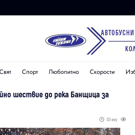
Свят
Спорт
Любопитно
Скорости
Из
йно шествие до река Банщица за
03 яну