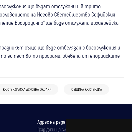
огослужения ще бъдат отслужени и в трите
гословението на Негово Светейшество Софийския
спение Богородично“ ще бъде отслужена архиерейска
празникът също ще бъде отбелязан с богослужения и
то естество, по програма, обявена от енорийските
КЮСТЕНДИЛСКА ДУХОВНА ОКОЛИЯ
.ОБЩИНА КЮСТЕНДИЛ
Адрес на редакцията
Град Дупница, ул.''Христо Ботев" 43