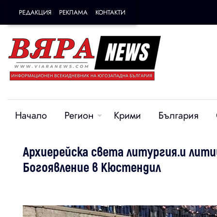
РЕДАКЦИЯ
РЕКЛАМА
КОНТАКТИ
Начало
Регион
Крими
България
Архиерейска света литургия.и лити
Богоявление в Кюстендил