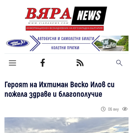
Героят на Ихтиман Веско Илов си
пожела здраве и благополучие
06 яну