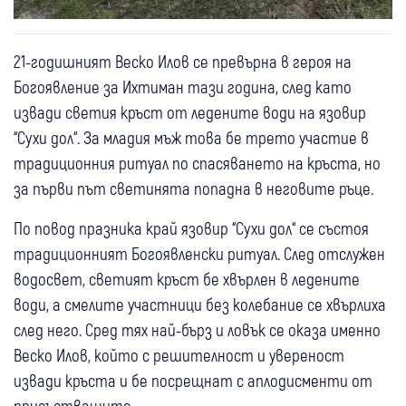
21-годишният Веско Илов се превърна в героя на
Богоявление за Ихтиман тази година, след като
извади светия кръст от ледените води на язовир
“Сухи дол“. За младия мъж това бе трето участие в
традиционния ритуал по спасяването на кръста, но
за първи път светинята попадна в неговите ръце.
По повод празника край язовир “Сухи дол“ се състоя
традиционният Богоявленски ритуал. След отслужен
водосвет, светият кръст бе хвърлен в ледените
води, а смелите участници без колебание се хвърлиха
след него. Сред тях най-бърз и ловък се оказа именно
Веско Илов, който с решителност и увереност
извади кръста и бе посрещнат с аплодисменти от
присъстващите.