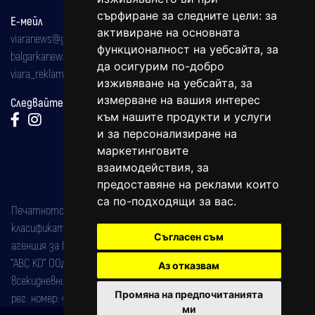
сърфиране за следните цели:
за
Е-мейл
активиране на основната
viaranews@gmail.com
функционалност на уебсайта
,
за
balgarkanews@gmail.com
да осигурим по-добро
viara_reklama@mail.bg
изживяване на уебсайта
,
за
измерване на вашия интерес
Следвайте ни:
към нашите продукти и услуги
и за персонализиране на
маркетинговите
взаимодействия
,
за
предоставяне на реклами които
са по-подходящи за вас
.
Печатното издание на вестника е регистрирано в националния
класификатор на печатните издания (Българска национална
Съгласен съм
агенция за ISSN) под номер: ISSN 1312-4722.
"АВС КО" ООД е притежател на марката: Вяра информационен
Аз отказвам
всекидневник на югозападна България, със свидетелство за марка
Промяна на предпочитанията
рег. номер: 47857/11.05.2004 година.
ми