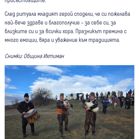
След ритуала младият герой сподели, че си пожелава
най-вече здраве и благополучие – за себе си, за
близките си и за всички хора. Празникът премина с
много емоции, вяра и уважение към традицията.
Снимки: Община Ихтиман