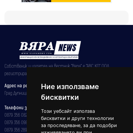
Собственик и издател на вестник "Вяра" е "АВС КО" ООД,
регистрирана на 08.05.2002 година.
Ние използваме
Адрес на редакцията
Град Дупница, ул.''Христо Ботев" 43
бисквитки
Телефони за реклама и абонаменти
Този уебсайт използва
0879 356 082
бисквитки и други технологии
0879 356 098
за проследяване, за да подобри
0879 356 289
изживяването ви при